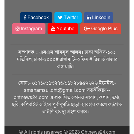
Facebook
Twitter
Linkedin
Instagram
Youtube
Google Plus
সম্পাদক : এসএম শামসুল আলম।
ঢাকা অফিস-১২১
মতিঝিল, ঢাকা-১০০০# রাঙ্গামাটি-অফিস # রিজার্ভ বাজার
রাঙ্গামাটি।
ফোন:- ০১৭১৫১১৩২৭৩/০১৮২৮৯৫২৬২৬ ইমেইল:-
smshamsul.cht@gmail.com সতর্কীকরণ--
chtnews24.com এ প্রকাশিত কোনও সংবাদ, কলাম, তথ্য,
ছবি, কপিরাইট আইনে পূর্বানুমতি ছাড়া ব্যাবহার করলে কর্তৃপক্ষ
আইনি ব্যবস্থা গ্রহণ করবে।
© All rights reserved © 2023 Chtnews24.com