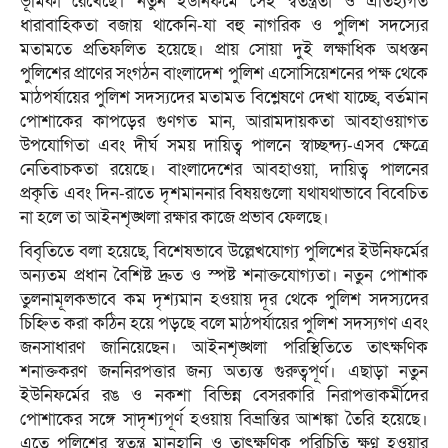
ভূমিকা রেখেছে। নতুন ইউনিফর্মে সেই স্বতন্ত্রতা ও ঐতিহ্যগত
ধারাবাহিকতা বজায় থাকেনি-যা বহু নাগরিক ও পুলিশ সদস্যের
মতামতে প্রতিফলিত হয়েছে। প্রায় সোয়া দুই লক্ষাধিক অধস্তন
পুলিশের প্রাণের সংগঠন বাংলাদেশ পুলিশ এসোসিয়েশনের পক্ষ থেকে
মাঠপর্যায়ের পুলিশ সদস্যদের মতামত বিশ্লেষণে দেখা যাচ্ছে, বর্তমান
পোশাকের কাপড়ের গুণগত মান, আরামদায়কতা আবহাওয়াগত
উপযোগিতা এবং দীর্ঘ সময় দায়িত্ব পালনে স্বাচ্ছন্দ্য-এসব ক্ষেত্রে
নেতিবাচকতা রয়েছে। বাংলাদেশের আবহাওয়া, দায়িত্ব পালনের
প্রকৃতি এবং দিন-রাতে দৃশমাননার বিষয়গুলো যথাযথাভাবে বিবেচিত
না হলে তা আইনশৃঙ্খলা রক্ষার কাজে প্রভাব ফেলছে।
বিবৃতিতে বলা হয়েছে, বিশেষভাবে উল্লেখযোগ্য পুলিশের ইউনিফর্মের
অন্যতম প্রধান বৈশিষ্ট দ্রুত ও স্পষ্ট শনাক্তযোগ্যতা। নতুন পোশাক
তুলনামূলকভাবে কম দৃশ্যমান হওয়ায় দূর থেকে পুলিশ সদস্যদের
চিহ্নিত করা কঠিন হয়ে পড়ছে বলে মাঠপর্যায়ের পুলিশ সদস্যগণ এবং
জনসাধারণ জানিয়েছেন। আইনশৃঙ্খলা পরিস্থিতিতে তাৎক্ষণিক
শনাক্তকরণ জননিরপত্তার জন্য অত্যন্ত গুরুত্বপূর্ণ। এছাড়া নতুন
ইউনিফর্মের রঙ ও নকশা বিভিন্ন বেসরকারি নিরাপত্তাকর্মীদের
পোশাকের সঙ্গে সাদৃশ্যপূর্ণ হওয়ায় বিভ্রান্তির আশঙ্কা তৈরি হয়েছে।
এতে পুলিশের স্বতন্ত্র মানহানি ও তাৎক্ষণিক পরিচিতি ক্ষুণ্ন হওয়ার