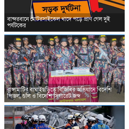
বান্দরবানে মোটরসাইকেল খাদে পড়ে প্রাণ গেল দুই
পর্যটকের
রাঙ্গামাটির বাঘাইছড়িতে বিজিবির অভিযানে বিদেশি
পিস্তল, গুলি ও বিদেশি সিগারেট জব্দ