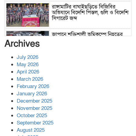
রাঙ্গামাটির বাঘাইছড়িতে বিজিবির
অভিযানে বিদেশি পিস্তল, গুলি ও বিদেশি
সিগারেট জব্দ
জাপানে শক্তিশালী ভূমিকম্পে নিহতের
সংখ্যা বেড়ে ৩৪
Archives
July 2026
রাশিয়ায় ক্যানসারের ভ্যাকসিন রোগীর
May 2026
শরীরে কার্যকরভাবে কাজ করছে, দাবি
April 2026
বিজ্ঞানীর
March 2026
February 2026
কাপ্তাই প্রেস ক্লাবের সভাপতি মাহফুজ,
January 2026
সম্পাদক রিপন মারমা নির্বাচিত
December 2025
November 2025
October 2025
মালয়েশিয়ার প্রধানমন্ত্রীকে চিঠি দেয়ার
September 2025
পর ফোন তারেক রহমানের,গ্যাস সঙ্কট
মোকাবিলায় সহায়তার আশ্বাস
August 2025