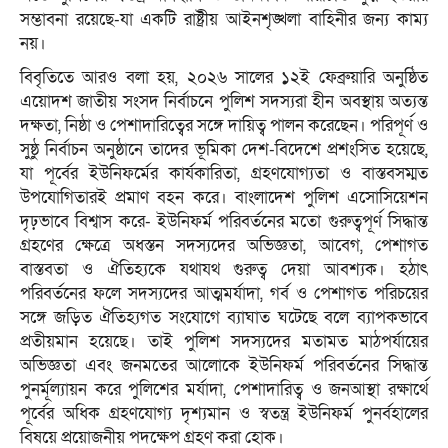
সম্ভাবনা রয়েছে-যা একটি রাষ্ট্রীয় আইনশৃঙ্খলা বাহিনীর জন্য কাম্য
নয়।
বিবৃতিতে আরও বলা হয়, ২০২৬ সালের ১২ই ফেব্রুয়ারি অনুষ্ঠিত
এয়োদশ জাতীয় সংসদ নির্বাচনে পুলিশ সদস্যরা হীন অবস্থায় অত্যন্ত
দক্ষতা, নিষ্ঠা ও পেশাদারিত্বের সঙ্গে দায়িত্ব পালন করেছেন। পরিপূর্ণ ও
সুষ্ঠু নির্বাচন অনুষ্ঠানে তাদের ভূমিকা দেশ-বিদেশে প্রশংসিত হয়েছে,
যা পূর্বের ইউনিফর্মের কার্যকারিতা, গ্রহণযোগ্যতা ও বাস্তবসম্মত
উপযোগিতারই প্রমাণ বহন করে। বাংলাদেশ পুলিশ এসোসিয়েশন
দৃঢ়ভাবে বিশ্বাস করে- ইউনিফর্ম পরিবর্তনের মতো গুরুত্বপূর্ণ সিদ্ধান্ত
গ্রহণের ক্ষেত্রে অধস্তন সদস্যদের অভিজ্ঞতা, আবেগ, পেশাগত
বাস্তবতা ও ঐতিহ্যকে যথাযথ গুরুত্ব দেয়া আবশ্যক। হঠাৎ
পরিবর্তনের ফলে সদস্যদের আত্মমর্যাদা, গর্ব ও পেশাগত পরিচয়ের
সঙ্গে জড়িত ঐতিহ্যগত সংযোগে ব্যাঘাত ঘটেছে বলে ব্যাপকভাবে
প্রতীয়মান হয়েছে। তাই পুলিশ সদস্যদের মতামত মাঠপর্যায়ের
অভিজ্ঞতা এবং জনমতের আলোকে ইউনিফর্ম পরিবর্তনের সিদ্ধান্ত
পুনর্মূল্যায়ন করে পুলিশের মর্যাদা, পেশাদারিত্ব ও জনআস্থা রক্ষার্থে
পূর্বের অধিক গ্রহণযোগ্য দৃশ্যমান ও স্বতন্ত্র ইউনিফর্ম পুনর্বহালের
বিষয়ে প্রয়োজনীয় পদক্ষেপ গ্রহণ করা হোক।