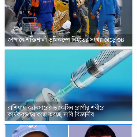
জাপানে শক্তিশালী ভূমিকম্পে নিহতের সংখ্যা বেড়ে ৩৪
রাশিয়ায় ক্যানসারের ভ্যাকসিন রোগীর শরীরে
কার্যকরভাবে কাজ করছে, দাবি বিজ্ঞানীর