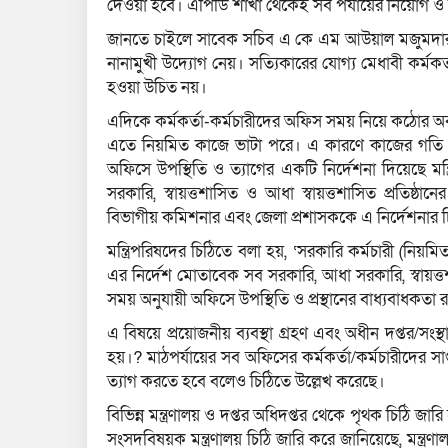
দেওয়া হবে। এপিডি শাখা থেকেই সব পর্যায়ের নিয়োগ ও র
জানতে চাইলে সাবেক সচিব এ কে এম আউয়াল মজুমদার
নানামুখী উদ্যোগ নেয়। সত্যিকারের যোগ্য মেধাবী কর্মকর
হওয়া উচিত নয়।
এদিকে কর্মকর্তা-কর্মচারীদের অফিস সময় নিয়ে কঠোর 
এতে নিয়মিত কাজে ভাটা পরে। এ কারণে কাজের গতি বা
অফিসে উপস্থিতি ও ত্যাগের একটি নির্দেশনা দিয়েছে মন
সরকারি, স্বায়ত্তশাসিত ও আধা স্বায়ত্তশাসিত প্রতিষ্ঠান
বিভাগীয় কমিশনার এবং জেলা প্রশাসককে এ নির্দেশনার 
মন্ত্রিপরিষদের চিঠিতে বলা হয়, ‘সরকারি কর্মচারী (নিয়ম
এর নির্দেশ মোতাবেক সব সরকারি, আধা সরকারি, স্বায়ত্তশাসি
সময় অনুযায়ী অফিসে উপস্থিতি ও প্রস্থানের বাধ্যবাধকতা 
এ বিষয়ে প্রয়োজনীয় ব্যবস্থা গ্রহণ এবং অধীন দপ্তর/সংস
হয়।? মাঠপর্যায়ের সব অফিসের কর্মকর্তা/কর্মচারীদের সাপ্তাহ
ত্যাগ করতে হবে বলেও চিঠিতে উল্লেখ করেছে।
বিভিন্ন মন্ত্রণালয় ও দপ্তর অধিদপ্তর থেকে পৃথক চিঠি জ
সংসদবিষয়ক মন্ত্রণালয় চিঠি জারি করে জানিয়েছে, মন্ত্র