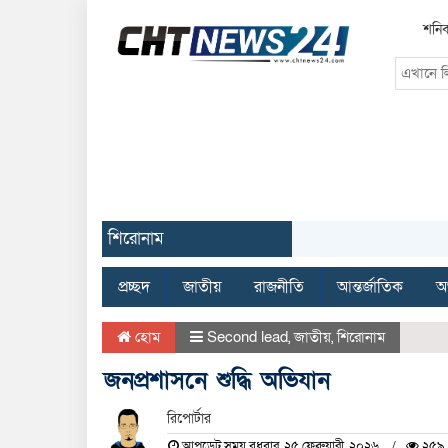
শনিব
শিরোনাম
প্রচ্ছদ
জাতীয়
রাজনীতি
আন্তর্জাতিক
অর
হোম
Second lead
,
জাতীয়
,
শিরোনাম
জনপ্রশাসনে শুদ্ধি অভিযান
রিপোর্টার
আপডেট সময় বুধবার, ২৫ ফেব্রুয়ারী, ২০২৬
২৫৯ 