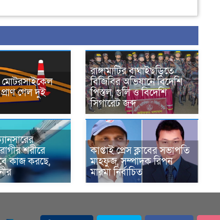
রাঙ্গামাটির বাঘাইছড়িতে
নে মোটরসাইকেল
বিজিবির অভিযানে বিদেশি
প্রাণ গেল দুই
পিস্তল, গুলি ও বিদেশি
সিগারেট জব্দ
্যানসারের
রোগীর শরীরে
কাপ্তাই প্রেস ক্লাবের সভাপতি
াবে কাজ করছে,
মাহফুজ, সম্পাদক রিপন
ানীর
মারমা নির্বাচিত