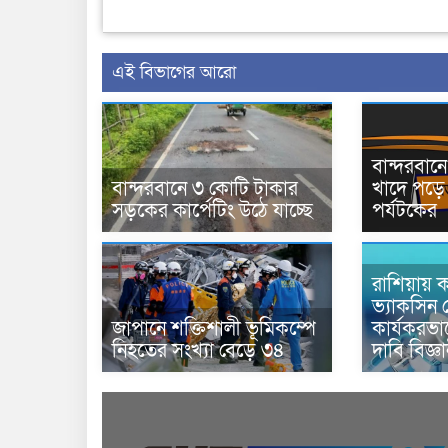
এই বিভাগের আরো
বান্দরবা
বান্দরবানে ৩ কোটি টাকার
খাদে পড়ে 
সড়কের কার্পেটিং উঠে যাচ্ছে
পর্যটকের
রাশিয়ায় ক
ভ্যাকসিন 
জাপানে শক্তিশালী ভূমিকম্পে
কার্যকরভ
নিহতের সংখ্যা বেড়ে ৩৪
দাবি বিজ্ঞ