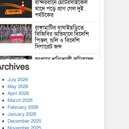
বান্দরবানে মোটরসাইকেল
খাদে পড়ে প্রাণ গেল দুই
পর্যটকের
রাঙ্গামাটির বাঘাইছড়িতে
বিজিবির অভিযানে বিদেশি
পিস্তল, গুলি ও বিদেশি
সিগারেট জব্দ
জাপানে শক্তিশালী ভূমিকম্পে
Archives
নিহতের সংখ্যা বেড়ে ৩৪
July 2026
রাশিয়ায় ক্যানসারের ভ্যাকসিন
May 2026
রোগীর শরীরে কার্যকরভাবে
April 2026
কাজ করছে, দাবি বিজ্ঞানীর
March 2026
February 2026
কাপ্তাই প্রেস ক্লাবের সভাপতি
মাহফুজ, সম্পাদক রিপন মারমা
January 2026
নির্বাচিত
December 2025
November 2025