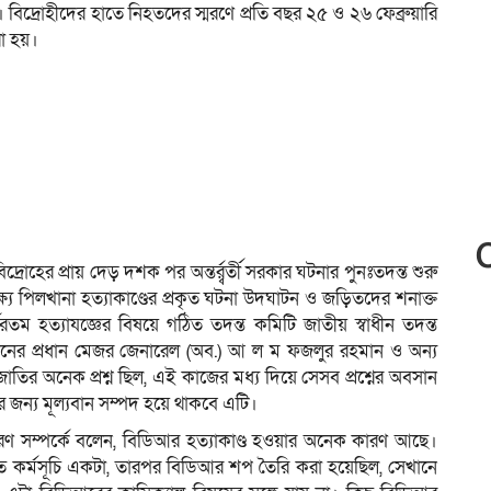
ো। বিদ্রোহীদের হাতে নিহতদের স্মরণে প্রতি বছর ২৫ ও ২৬ ফেব্রুয়ারি
রা হয়।
োহের প্রায় দেড় দশক পর অন্তর্র্বর্তী সরকার ঘটনার পুনঃতদন্ত শুরু
ষ্য পিলখানা হত্যাকাণ্ডের প্রকৃত ঘটনা উদঘাটন ও জড়িতদের শনাক্ত
তম হত্যাযজ্ঞের বিষয়ে গঠিত তদন্ত কমিটি জাতীয় স্বাধীন তদন্ত
নের প্রধান মেজর জেনারেল (অব.) আ ল ম ফজলুর রহমান ও অন্য
তির অনেক প্রশ্ন ছিল, এই কাজের মধ্য দিয়ে সেসব প্রশ্নের অবসান
 জন্য মূল্যবান সম্পদ হয়ে থাকবে এটি।
ারণ সম্পর্কে বলেন, বিডিআর হত্যাকাণ্ড হওয়ার অনেক কারণ আছে।
 কর্মসূচি একটা, তারপর বিডিআর শপ তৈরি করা হয়েছিল, সেখানে