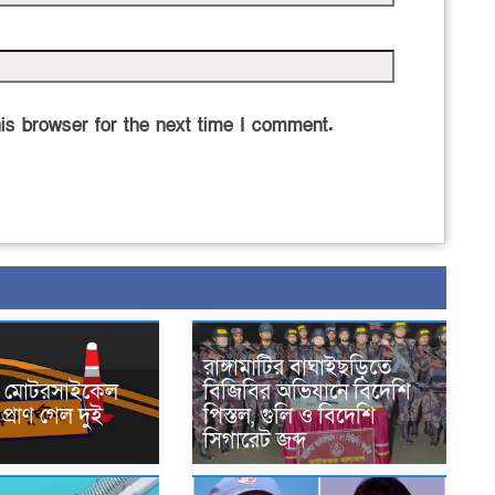
is browser for the next time I comment.
রাঙ্গামাটির বাঘাইছড়িতে
নে মোটরসাইকেল
বিজিবির অভিযানে বিদেশি
প্রাণ গেল দুই
পিস্তল, গুলি ও বিদেশি
সিগারেট জব্দ