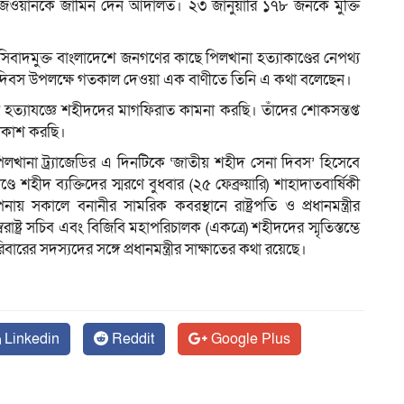
জওয়ানকে জামিন দেন আদালত। ২৩ জানুয়ারি ১৭৮ জনকে মুক্তি
 ফ্যাসিবাদমুক্ত বাংলাদেশে জনগণের কাছে পিলখানা হত্যাকাণ্ডের নেপথ্য
 দিবস উপলক্ষে গতকাল দেওয়া এক বাণীতে তিনি এ কথা বলেছেন।
 হত্যাযজ্ঞে শহীদদের মাগফিরাত কামনা করছি। তাঁদের শোকসন্তপ্ত
প্রকাশ করছি।
পিলখানা ট্র্যাজেডির এ দিনটিকে ‘জাতীয় শহীদ সেনা দিবস’ হিসেবে
ে শহীদ ব্যক্তিদের স্মরণে বুধবার (২৫ ফেব্রুয়ারি) শাহাদাতবার্ষিকী
য় সকালে বনানীর সামরিক কবরস্থানে রাষ্ট্রপতি ও প্রধানমন্ত্রীর
ে), স্বরাষ্ট্র সচিব এবং বিজিবি মহাপরিচালক (একত্রে) শহীদদের স্মৃতিস্তম্ভে
ারের সদস্যদের সঙ্গে প্রধানমন্ত্রীর সাক্ষাতের কথা রয়েছে।
Linkedin
Reddit
Google Plus