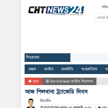
শনিব
শিরোনাম
প্রচ্ছদ
জাতীয়
রাজনীতি
আন্তর্জাতিক
অর
হোম
Second lead
,
জাতীয়
,
শিরোনাম
আজ পিলখানা ট্র্যাজেডি দিবস
রিপোর্টার
আপডেট সময় বুধবার, ২৫ ফেব্রুয়ারী, ২০২৬
২৩৭ 