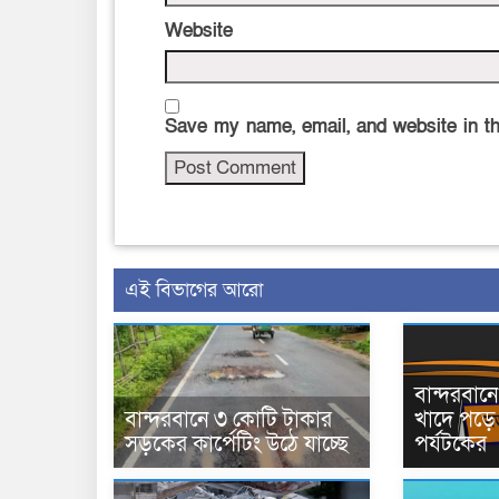
Website
Save my name, email, and website in th
এই বিভাগের আরো
বান্দরবা
বান্দরবানে ৩ কোটি টাকার
খাদে পড়ে 
সড়কের কার্পেটিং উঠে যাচ্ছে
পর্যটকের