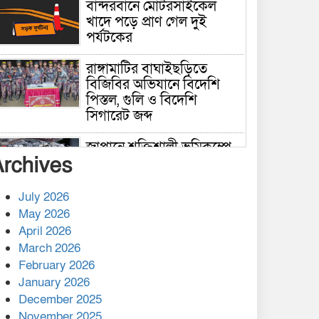
বান্দরবানে মোটরসাইকেল
খাদে পড়ে প্রাণ গেল দুই
পর্যটকের
রাঙ্গামাটির বাঘাইছড়িতে
বিজিবির অভিযানে বিদেশি
পিস্তল, গুলি ও বিদেশি
সিগারেট জব্দ
জাপানে শক্তিশালী ভূমিকম্পে
Archives
নিহতের সংখ্যা বেড়ে ৩৪
July 2026
রাশিয়ায় ক্যানসারের ভ্যাকসিন
May 2026
রোগীর শরীরে কার্যকরভাবে
April 2026
কাজ করছে, দাবি বিজ্ঞানীর
March 2026
February 2026
কাপ্তাই প্রেস ক্লাবের সভাপতি
মাহফুজ, সম্পাদক রিপন মারমা
January 2026
নির্বাচিত
December 2025
November 2025