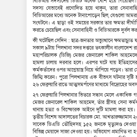
বিডিআর সদস্যদের ডিউটি অনেক বেশি হয়ে গিয়েছিল। এট
সদস্য যেভাবেই প্রণোদিত হয়ে থাকুন, তারা সেনাব
বিডিআরের মধ্যে অনেক টানাপোড়েন ছিল, যেগুলো আমরা 
সংঘটনে। এ ছাড়া ওই সময়ের সরকার তার ক্ষমতা দীর্ঘা
করতে চেয়েছিল এবং সেনাবাহিনী ও বিডিআরকে দুর্বল ক
কী ঘটেছিল সেদিন : ছাত্র-জনতার অভ্যুত্থানে ক্ষমতাচ্য
সকাল ৯টায় পিলখানা সদর দপ্তরে তৎকালীন বাংলাদেশ র
মহাপরিচালক (ডিজি) মেজর জেনারেল শাকিল আহমেদের ব
হামলা চালায় দরবার হলে। এরপর ঘটে যায় ইতিহাসের 
কর্মকর্তাদের ওপর আগ্নেয়াস্ত্র নিয়ে ঝাঁপিয়ে পড়েন। তার
জিম্মি করেন। পুরো পিলখানায় এক বীভৎস ঘটনার সৃষ্টি
২৬ ফেব্রুয়ারি রাতে আত্মসমর্পণের মাধ্যমে বিদ্রোহের অবস
২৭ ফেব্রুয়ারি পিলখানার ভিতরে সন্ধান মেলে একাধি
মেজর জেনারেল শাকিল আহমেদ, তাঁর স্ত্রীসহ সেনা কর্ম
থানায় হত্যা ও বিস্ফোরক আইনে দুটি মামলা করা হয়। পর
তৃতীয় বিশেষ আদালতের বিচারক মো. আখতারুজ্জামান ২০
সাবেক ডিএডি তৌহিদসহ ১৫২ জনকে মৃত্যুদণ্ড দেওয়
বিভিন্ন মেয়াদে সাজা দেওয়া হয়। অভিযোগ প্রমাণিত না 