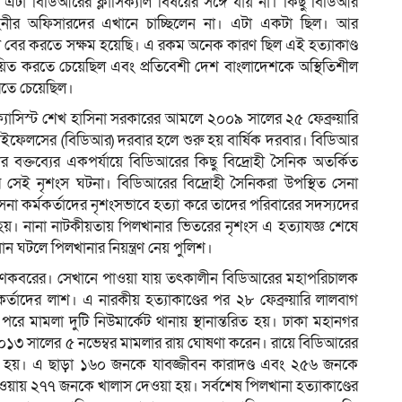
া বিডিআরের ক্লাসিক্যাল বিষয়ের সঙ্গে যায় না। কিছু বিডিআর
াহিনীর অফিসারদের এখানে চাচ্ছিলেন না। এটা একটা ছিল। আর
বের করতে সক্ষম হয়েছি। এ রকম অনেক কারণ ছিল এই হত্যাকাণ্ড
য়িত করতে চেয়েছিল এবং প্রতিবেশী দেশ বাংলাদেশকে অস্থিতিশীল
রতে চেয়েছিল।
ুত ফ্যাসিস্ট শেখ হাসিনা সরকারের আমলে ২০০৯ সালের ২৫ ফেব্রুয়ারি
াইফেলসের (বিডিআর) দরবার হলে শুরু হয় বার্ষিক দরবার। বিডিআর
ক্তব্যের একপর্যায়ে বিডিআরের কিছু বিদ্রোহী সৈনিক অতর্কিত
সেই নৃশংস ঘটনা। বিডিআরের বিদ্রোহী সৈনিকরা উপস্থিত সেনা
া সেনা কর্মকর্তাদের নৃশংসভাবে হত্যা করে তাদের পরিবারের সদস্যদের
 হয়। নানা নাটকীয়তায় পিলখানার ভিতরের নৃশংস এ হত্যাযজ্ঞ শেষে
ান ঘটলে পিলখানার নিয়ন্ত্রণ নেয় পুলিশ।
ক গণকবরের। সেখানে পাওয়া যায় তৎকালীন বিডিআরের মহাপরিচালক
কর্তাদের লাশ। এ নারকীয় হত্যাকাণ্ডের পর ২৮ ফেব্রুয়ারি লালবাগ
ে মামলা দুটি নিউমার্কেট থানায় স্থানান্তরিত হয়। ঢাকা মহানগর
১৩ সালের ৫ নভেম্বর মামলার রায় ঘোষণা করেন। রায়ে বিডিআরের
া হয়। এ ছাড়া ১৬০ জনকে যাবজ্জীবন কারাদণ্ড এবং ২৫৬ জনকে
হওয়ায় ২৭৭ জনকে খালাস দেওয়া হয়। সর্বশেষ পিলখানা হত্যাকাণ্ডের