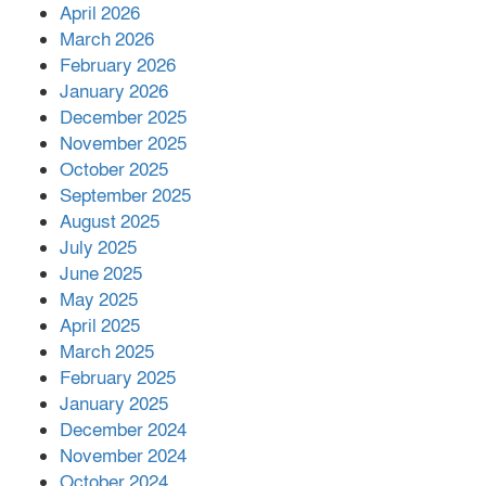
শরীরে কার্যকরভাবে কাজ করছে, দাবি
April 2026
বিজ্ঞানীর
March 2026
February 2026
কাপ্তাই প্রেস ক্লাবের সভাপতি মাহফুজ,
January 2026
সম্পাদক রিপন মারমা নির্বাচিত
December 2025
November 2025
October 2025
মালয়েশিয়ার প্রধানমন্ত্রীকে চিঠি দেয়ার
September 2025
পর ফোন তারেক রহমানের,গ্যাস সঙ্কট
মোকাবিলায় সহায়তার আশ্বাস
August 2025
July 2025
June 2025
২২১ কোটি টাকা বেড়েছে রেলের আয়,
কীভাবে?
May 2025
April 2025
March 2025
এক বিলিয়ন ডলার বিনিয়োগ হবে
February 2025
আনোয়ারায়
January 2025
December 2024
November 2024
বান্দরবানে বন্যায় ক্ষতিগ্রস্তদের মাঝে
October 2024