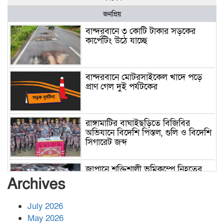
জনপ্রিয়
বান্দরবানে ৩ কোটি টাকার সড়কের
কার্পেটিং উঠে যাচ্ছে
বান্দরবানে মোটরসাইকেল খাদে পড়ে
প্রাণ গেল দুই পর্যটকের
রাঙ্গামাটির বাঘাইছড়িতে বিজিবির
অভিযানে বিদেশি পিস্তল, গুলি ও বিদেশি
সিগারেট জব্দ
জাপানে শক্তিশালী ভূমিকম্পে নিহতের
সংখ্যা বেড়ে ৩৪
Archives
July 2026
রাশিয়ায় ক্যানসারের ভ্যাকসিন রোগীর
May 2026