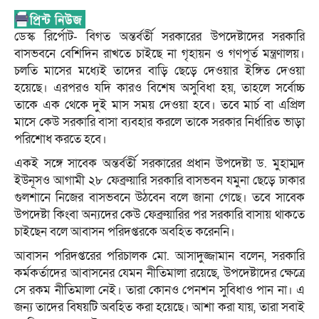
ডেস্ক রির্পোট- বিগত অন্তর্বর্তী সরকারের উপদেষ্টাদের সরকারি
বাসভবনে বেশিদিন রাখতে চাইছে না গৃহায়ন ও গণপূর্ত মন্ত্রণালয়।
চলতি মাসের মধ্যেই তাদের বাড়ি ছেড়ে দেওয়ার ইঙ্গিত দেওয়া
হয়েছে। এরপরও যদি কারও বিশেষ অসুবিধা হয়, তাহলে সর্বোচ্চ
তাকে এক থেকে দুই মাস সময় দেওয়া হবে। তবে মার্চ বা এপ্রিল
মাসে কেউ সরকারি বাসা ব্যবহার করলে তাকে সরকার নির্ধারিত ভাড়া
পরিশোধ করতে হবে।
একই সঙ্গে সাবেক অন্তর্বর্তী সরকারের প্রধান উপদেষ্টা ড. মুহাম্মদ
ইউনূসও আগামী ২৮ ফেব্রুয়ারি সরকারি বাসভবন যমুনা ছেড়ে ঢাকার
গুলশানে নিজের বাসভবনে উঠবেন বলে জানা গেছে। তবে সাবেক
উপদেষ্টা কিংবা অন্যদের কেউ ফেব্রুয়ারির পর সরকারি বাসায় থাকতে
চাইছেন বলে আবাসন পরিদপ্তরকে অবহিত করেননি।
আবাসন পরিদপ্তরের পরিচালক মো. আসাদুজ্জামান বলেন, সরকারি
কর্মকর্তাদের আবাসনের যেমন নীতিমালা রয়েছে, উপদেষ্টাদের ক্ষেত্রে
সে রকম নীতিমালা নেই। তারা কোনও পেনশন সুবিধাও পান না। এ
জন্য তাদের বিষয়টি অবহিত করা হয়েছে। আশা করা যায়, তারা সবাই