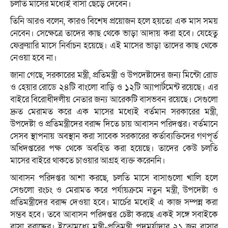
চলতি মাসের মধ্যেই বাসা ছেড়ে দেবেন।
তিনি আরও বলেন, কারও বিশেষ প্রয়োজন হলে হয়তো এক মাস সময়
নেবেন। সেক্ষেত্রে তাদের কাছ থেকে ভাড়া আদায় করা হবে। যেহেতু
ফেব্রুয়ারি মাসে নির্বাচন হয়েছে। এই মাসের ভাড়া তাদের কাছ থেকে
নেওয়া হবে না।
জানা গেছে, সরকারের মন্ত্রী, প্রতিমন্ত্রী ও উপদেষ্টাদের জন্য মিন্টো রোড
ও হেয়ার রোডে ২৪টি বাংলো বাড়ি ও ১২টি অ্যাপার্টমেন্ট রয়েছে। এর
বাইরে বিরোধীদলীয় নেতার জন্য আরেকটি বাসভবন রয়েছে। সেগুলো
দ্রুত মেরামত করে এক মাসের মধ্যেই বর্তমান সরকারের মন্ত্রী,
উপদেষ্টা ও প্রতিমন্ত্রীদের বরাদ্দ দিতে চায় আবাসন পরিদপ্তর। বর্তমানে
সেসব স্থাপনায় অবস্থান করা সাবেক সরকারের কর্তাব্যক্তিদের গণপূর্ত
অধিদপ্তরের পক্ষ থেকে অবহিত করা হয়েছে। তাদের কেউ চলতি
মাসের বাইরে থাকতে চাওয়ার আগ্রহ ব্যক্ত করেননি।
আবাসন পরিদপ্তর আশা করছে, চলতি মাসে বাসাগুলো খালি হলে
সেগুলো রংচং ও মেরামত করে পর্যায়ক্রমে নতুন মন্ত্রী, উপদেষ্টা ও
প্রতিমন্ত্রীদের বরাদ্দ দেওয়া হবে। মার্চের মধ্যেই এ কাজ সম্পন্ন করা
সম্ভব হবে। তবে আবাসন পরিদপ্তর চেষ্টা করছে একই সঙ্গে সবাইকে
বাসা বরাদ্দের। ইতোমধ্যে মন্ত্রী-প্রতিমন্ত্রী পদমর্যাদার ২১ জন বাসার