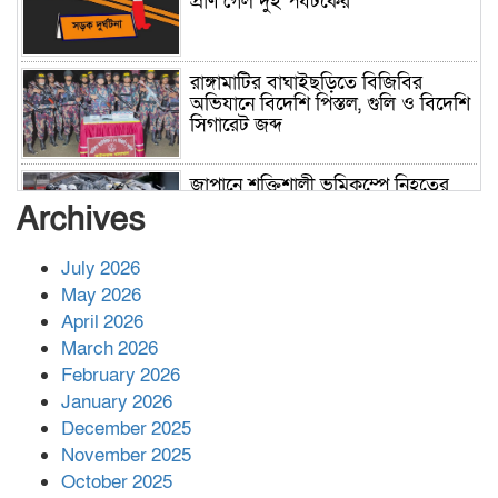
প্রাণ গেল দুই পর্যটকের
রাঙ্গামাটির বাঘাইছড়িতে বিজিবির
অভিযানে বিদেশি পিস্তল, গুলি ও বিদেশি
সিগারেট জব্দ
জাপানে শক্তিশালী ভূমিকম্পে নিহতের
সংখ্যা বেড়ে ৩৪
Archives
July 2026
রাশিয়ায় ক্যানসারের ভ্যাকসিন রোগীর
May 2026
শরীরে কার্যকরভাবে কাজ করছে, দাবি
April 2026
বিজ্ঞানীর
March 2026
February 2026
কাপ্তাই প্রেস ক্লাবের সভাপতি মাহফুজ,
January 2026
সম্পাদক রিপন মারমা নির্বাচিত
December 2025
November 2025
October 2025
মালয়েশিয়ার প্রধানমন্ত্রীকে চিঠি দেয়ার