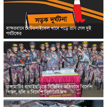
বান্দরবানে মোটরসাইকেল খাদে পড়ে প্রাণ গেল দুই
পর্যটকের
রাঙ্গামাটির বাঘাইছড়িতে বিজিবির অভিযানে বিদেশি
পিস্তল, গুলি ও বিদেশি সিগারেট জব্দ