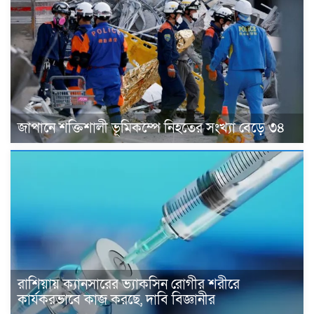
জাপানে শক্তিশালী ভূমিকম্পে নিহতের সংখ্যা বেড়ে ৩৪
রাশিয়ায় ক্যানসারের ভ্যাকসিন রোগীর শরীরে
কার্যকরভাবে কাজ করছে, দাবি বিজ্ঞানীর