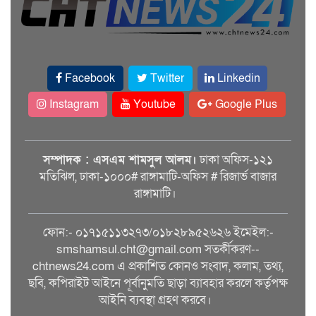
Facebook
Twitter
Linkedin
Instagram
Youtube
Google Plus
সম্পাদক : এসএম শামসুল আলম।
ঢাকা অফিস-১২১
মতিঝিল, ঢাকা-১০০০# রাঙ্গামাটি-অফিস # রিজার্ভ বাজার
রাঙ্গামাটি।
ফোন:- ০১৭১৫১১৩২৭৩/০১৮২৮৯৫২৬২৬ ইমেইল:-
smshamsul.cht@gmail.com সতর্কীকরণ--
chtnews24.com এ প্রকাশিত কোনও সংবাদ, কলাম, তথ্য,
ছবি, কপিরাইট আইনে পূর্বানুমতি ছাড়া ব্যাবহার করলে কর্তৃপক্ষ
আইনি ব্যবস্থা গ্রহণ করবে।