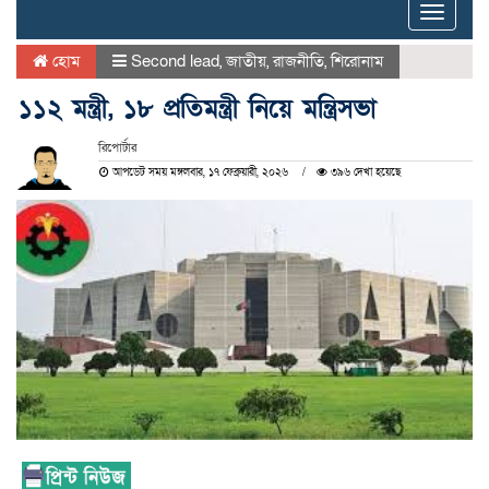
Toggle
naviga
হোম
Second lead
,
জাতীয়
,
রাজনীতি
,
শিরোনাম
১১২ মন্ত্রী, ১৮ প্রতিমন্ত্রী নিয়ে মন্ত্রিসভা
রিপোর্টার
আপডেট সময় মঙ্গলবার, ১৭ ফেব্রুয়ারী, ২০২৬
৩৯৬ দেখা হয়েছে