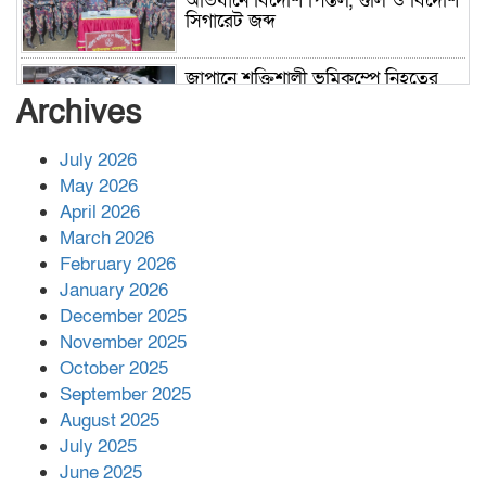
অভিযানে বিদেশি পিস্তল, গুলি ও বিদেশি
সিগারেট জব্দ
জাপানে শক্তিশালী ভূমিকম্পে নিহতের
সংখ্যা বেড়ে ৩৪
Archives
July 2026
রাশিয়ায় ক্যানসারের ভ্যাকসিন রোগীর
May 2026
শরীরে কার্যকরভাবে কাজ করছে, দাবি
April 2026
বিজ্ঞানীর
March 2026
February 2026
কাপ্তাই প্রেস ক্লাবের সভাপতি মাহফুজ,
January 2026
সম্পাদক রিপন মারমা নির্বাচিত
December 2025
November 2025
October 2025
মালয়েশিয়ার প্রধানমন্ত্রীকে চিঠি দেয়ার
September 2025
পর ফোন তারেক রহমানের,গ্যাস সঙ্কট
মোকাবিলায় সহায়তার আশ্বাস
August 2025
July 2025
June 2025
২২১ কোটি টাকা বেড়েছে রেলের আয়,