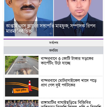
কাপ্তাই প্রেস ক্লাবের সভাপতি মাহফুজ, সম্পাদক রিপন
মারমা নির্বাচিত
সর্বশেষ
জনপ্রিয়
বান্দরবানে ৩ কোটি টাকার সড়কের
কার্পেটিং উঠে যাচ্ছে
বান্দরবানে মোটরসাইকেল খাদে পড়ে
প্রাণ গেল দুই পর্যটকের
রাঙ্গামাটির বাঘাইছড়িতে বিজিবির