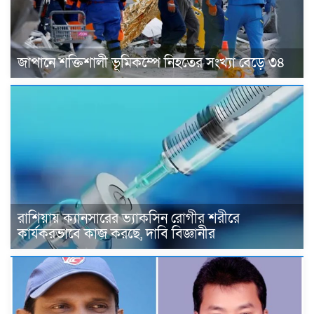
জাপানে শক্তিশালী ভূমিকম্পে নিহতের সংখ্যা বেড়ে ৩৪
রাশিয়ায় ক্যানসারের ভ্যাকসিন রোগীর শরীরে
কার্যকরভাবে কাজ করছে, দাবি বিজ্ঞানীর