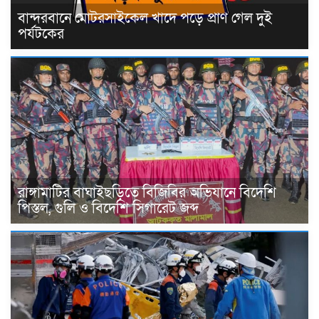
বান্দরবানে মোটরসাইকেল খাদে পড়ে প্রাণ গেল দুই
পর্যটকের
রাঙ্গামাটির বাঘাইছড়িতে বিজিবির অভিযানে বিদেশি
পিস্তল, গুলি ও বিদেশি সিগারেট জব্দ