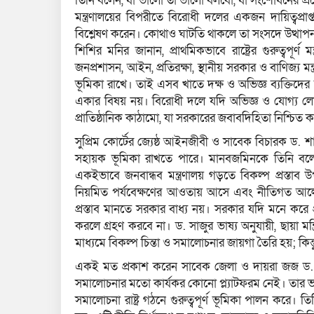
তিনি বলেন, যা ভালো তা ভালো বলবো, যা সংশোধনের প্রয়
মন্ত্রণালয়ের বিপরীতে বিরোধী দলের একজন দায়িত্বপ্রাপ্ত প্
বিশ্লেষণ করেন। কোথাও ঘাটতি থাকলে তা সংসদে উত্থা
শিশির মনির জানান, প্রাথমিকভাবে রাষ্ট্রের গুরুত্বপূর্ণ মন
জনপ্রশাসন, আইন, প্রতিরক্ষা, স্থানীয় সরকার ও বাণিজ্য মন্ত্র
ভূমিকা রাখে। তাই এসব খাতে দক্ষ ও অভিজ্ঞ ব্যক্তিদের দ
একার বিষয় নয়। বিরোধী দলে যদি অভিজ্ঞ ও যোগ্য লোক 
প্রাতিষ্ঠানিক কাঠামো, যা সরকারের জবাবদিহিতা নিশ্চি
সুপ্রিম কোর্টের জ্যেষ্ঠ আইনজীবী ও সাবেক বিচারক ড. শা
সহায়ক ভূমিকা রাখতে পারে। মানবজমিনকে তিনি বলেন, ছা
একইভাবে জনবান্ধব মন্ত্রণালয় গড়তে বিকল্প প্রস্তাব উ
নিয়মিত পর্যবেক্ষণের আওতায় আসে এবং নীতিগত আলোচনা
প্রস্তাব মানতে সরকার বাধ্য নয়। সরকার যদি মনে করে প্
করলে গ্রহণ করবে না। ড. সাজুর ভাষ্য অনুযায়ী, ছায়া মন
মাধ্যমে বিকল্প চিন্তা ও সমালোচনার জায়গা তৈরি হয়; কিন্তু
একই মত প্রকাশ করেন সাবেক জেলা ও দায়রা জজ ড. আ
সমালোচনার মতো কার্যকর কোনো প্ল্যাটফরম নেই। তার
সমালোচনা রাষ্ট্র গঠনে গুরুত্বপূর্ণ ভূমিকা পালন করে। ত