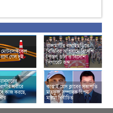
রাঙ্গামাটির বাঘাইছড়িতে
নে মোটরসাইকেল
বিজিবির অভিযানে বিদেশি
প্রাণ গেল দুই
পিস্তল, গুলি ও বিদেশি
সিগারেট জব্দ
্যানসারের
রোগীর শরীরে
কাপ্তাই প্রেস ক্লাবের সভাপতি
াবে কাজ করছে,
মাহফুজ, সম্পাদক রিপন
ানীর
মারমা নির্বাচিত