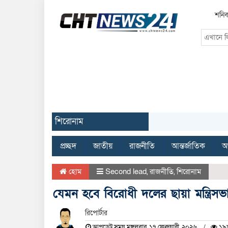
শনিব
শিরোনাম
প্রচ্ছদ
জাতীয়
রাজনীতি
আন্তর্জাতিক
অর
হোম
Second lead
,
রাজনীতি
,
শিরোনাম
যেমন হবে বিরোধী দলের ছায়া মন্ত্রিসভ
রিপোর্টার
আপডেট সময় মঙ্গলবার, ১৭ ফেব্রুয়ারী, ২০২৬
১৯৯