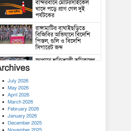
বান্দরবানে মোটরসাইকেল
খাদে পড়ে প্রাণ গেল দুই
পর্যটকের
রাঙ্গামাটির বাঘাইছড়িতে
বিজিবির অভিযানে বিদেশি
পিস্তল, গুলি ও বিদেশি
সিগারেট জব্দ
জাপানে শক্তিশালী ভূমিকম্পে
Archives
নিহতের সংখ্যা বেড়ে ৩৪
July 2026
রাশিয়ায় ক্যানসারের ভ্যাকসিন
May 2026
রোগীর শরীরে কার্যকরভাবে
April 2026
কাজ করছে, দাবি বিজ্ঞানীর
March 2026
February 2026
কাপ্তাই প্রেস ক্লাবের সভাপতি
মাহফুজ, সম্পাদক রিপন মারমা
January 2026
নির্বাচিত
December 2025
November 2025