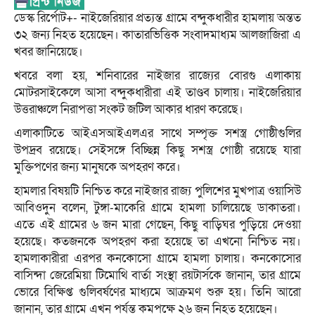
ডেস্ক রির্পোট+- নাইজেরিয়ার প্রত্যন্ত গ্রামে বন্দুকধারীর হামলায় অন্তত
৩২ জন্য নিহত হয়েছেন। কাতারভিত্তিক সংবাদমাধ্যম আলজাজিরা এ
খবর জানিয়েছে।
খবরে বলা হয়, শনিবারের নাইজার রাজ্যের বোরগু এলাকায়
মোটরসাইকেলে আসা বন্দুকধারীরা এই তাণ্ডব চালায়। নাইজেরিয়ার
উত্তরাঞ্চলে নিরাপত্তা সংকট জটিল আকার ধারণ করেছে।
এলাকাটিতে আইএসআইএলএর সাথে সম্পৃক্ত সশস্ত্র গোষ্ঠীগুলির
উপদ্রব রয়েছে। সেইসঙ্গে বিচ্ছিন্ন কিছু সশস্ত্র গোষ্ঠী রয়েছে যারা
মুক্তিপণের জন্য মানুষকে অপহরণ করে।
হামলার বিষয়টি নিশ্চিত করে নাইজার রাজ্য পুলিশের মুখপাত্র ওয়াসিউ
আবিওদুন বলেন, টুঙ্গা-মাকেরি গ্রামে হামলা চালিয়েছে ডাকাতরা।
এতে এই গ্রামের ৬ জন মারা গেছেন, কিছু বাড়িঘর পুড়িয়ে দেওয়া
হয়েছে। কতজনকে অপহরণ করা হয়েছে তা এখনো নিশ্চিত নয়।
হামলাকারীরা এরপর কনকোসো গ্রামে হামলা চালায়। কনকোসোর
বাসিন্দা জেরেমিয়া টিমোথি বার্তা সংস্থা রয়টার্সকে জানান, তার গ্রামে
ভোরে বিক্ষিপ্ত গুলিবর্ষণের মাধ্যমে আক্রমণ শুরু হয়। তিনি আরো
জানান, তার গ্রামে এখন পর্যন্ত কমপক্ষে ২৬ জন নিহত হয়েছেন।