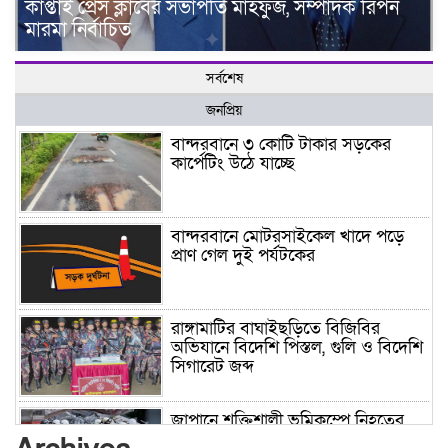
কাপ্তাই প্রেস ক্লাবের সভাপতি মাহফুজ, সম্পাদক রিপন
মারমা নির্বাচিত
সর্বশেষ
জনপ্রিয়
বান্দরবানে ৩ কোটি টাকার সড়কের
কার্পেটিং উঠে যাচ্ছে
বান্দরবানে মোটরসাইকেল খাদে পড়ে
প্রাণ গেল দুই পর্যটকের
রাঙ্গামাটির বাঘাইছড়িতে বিজিবির
অভিযানে বিদেশি পিস্তল, গুলি ও বিদেশি
সিগারেট জব্দ
জাপানে শক্তিশালী ভূমিকম্পে নিহতের
সংখ্যা বেড়ে ৩৪