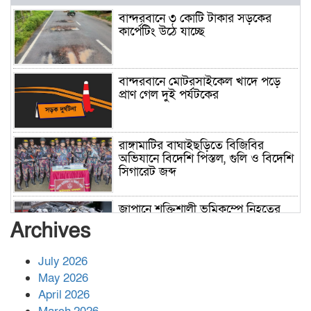
বান্দরবানে ৩ কোটি টাকার সড়কের
কার্পেটিং উঠে যাচ্ছে
বান্দরবানে মোটরসাইকেল খাদে পড়ে
প্রাণ গেল দুই পর্যটকের
রাঙ্গামাটির বাঘাইছড়িতে বিজিবির
অভিযানে বিদেশি পিস্তল, গুলি ও বিদেশি
সিগারেট জব্দ
জাপানে শক্তিশালী ভূমিকম্পে নিহতের
সংখ্যা বেড়ে ৩৪
Archives
July 2026
রাশিয়ায় ক্যানসারের ভ্যাকসিন রোগীর
May 2026
শরীরে কার্যকরভাবে কাজ করছে, দাবি
April 2026
বিজ্ঞানীর