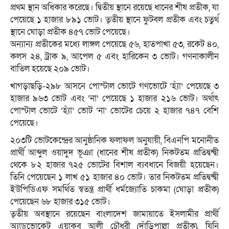
প্রথম স্থান অধিকার করেছে। দ্বিতীয় স্থানে রয়েছে ধানের শীষ প্রতীক, যা
পেয়েছে ১ হাজার ৮৯১ ভোট। তৃতীয় স্থানে ফুটবল প্রতীক এবং চতুর্থ
স্থানে ঘোড়া প্রতীক ৪৫৭ ভোট পেয়েছে।
অন্যান্য প্রতীকের মধ্যে লাঙ্গল পেয়েছে ৫৬, হাতপাখা ৫৩, রকেট ৪০,
কলস ২৪, ট্রাক ৯, আপেল ৫ এবং হারিকেন ৩ ভোট। গণনাকালীন
বাতিল হয়েছে ২০৯ ভোট।
খাগড়াছড়ি-২৯৮ আসনে পোস্টাল ভোটে গণভোটে ‘হ্যাঁ’ পেয়েছে ৩
হাজার ৯৬৩ ভোট এবং ‘না’ পেয়েছে ১ হাজার ২১৬ ভোট। অর্থাৎ
পোস্টাল ভোটে ‘হ্যাঁ’ ভোট ‘না’ ভোটের চেয়ে ২ হাজার ৭৪৭ বেশি
পেয়েছে।
২০৩টি ভোটকেন্দ্রের আনুষ্ঠানিক ফলাফল অনুযায়ী, বিএনপি মনোনীত
প্রার্থী আব্দুল ওয়াদুদ ভূঞা (ধানের শীষ প্রতীক) নিকটতম প্রতিদ্বন্দ্বী
থেকে ৮২ হাজার ৭২৫ ভোটের বিশাল ব্যবধানে বিজয়ী হয়েছেন।
তিনি পেয়েছেন ১ লাখ ৫১ হাজার ৪০ ভোট। তার নিকটতম প্রতিদ্বন্দ্বী
ইউপিডিএফ সমর্থিত স্বতন্ত্র প্রার্থী ধর্মজ্যোতি চাকমা (ঘোড়া প্রতীক)
পেয়েছেন ৬৮ হাজার ৩১৫ ভোট।
তৃতীয় অবস্থানে রয়েছেন বাংলাদেশ জামায়াতে ইসলামীর প্রার্থী
অ্যাডভোকেট এয়াকুব আলী চৌধুরী (দাঁড়িপাল্লা প্রতীক), যিনি