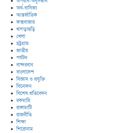
অপরাধ-অনুসন্ধান
অর্থ-বানিজ্য
আন্তর্জাতিক
কক্সবাজার
খাগড়াছড়ি
খেলা
চট্রগ্রাম
জাতীয়
পর্যটন
বান্দরবান
বাংলাদেশ
বিজ্ঞান ও প্রযুক্তি
বিনোদন
বিশেষ প্রতিবেদন
রকমারি
রাঙ্গামাটি
রাজনীতি
শিক্ষা
শিরোনাম