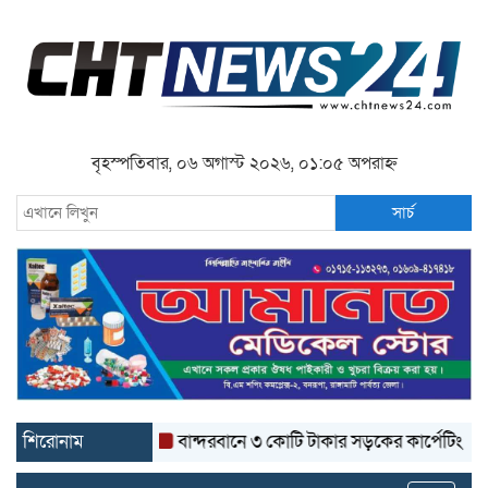
বৃহস্পতিবার, ০৬ অগাস্ট ২০২৬, ০১:০৫ অপরাহ্ন
সার্চ
শিরোনাম
বান্দরবানে ৩ কোটি টাকার সড়কের কার্পেটিং উঠে যাচ্ছ