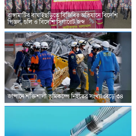
রাঙ্গামাটির বাঘাইছড়িতে বিজিবির অভিযানে বিদেশি
পিস্তল, গুলি ও বিদেশি সিগারেট জব্দ
জাপানে শক্তিশালী ভূমিকম্পে নিহতের সংখ্যা বেড়ে ৩৪