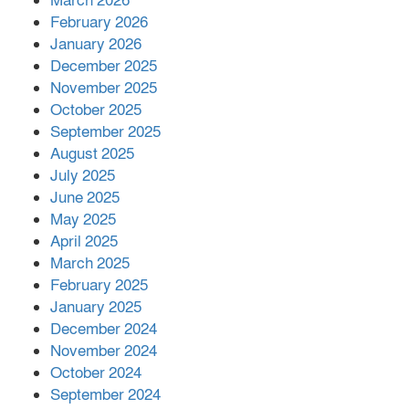
March 2026
February 2026
কাপ্তাই প্রেস ক্লাবের সভাপতি মাহফুজ,
January 2026
সম্পাদক রিপন মারমা নির্বাচিত
December 2025
November 2025
October 2025
মালয়েশিয়ার প্রধানমন্ত্রীকে চিঠি দেয়ার
September 2025
পর ফোন তারেক রহমানের,গ্যাস সঙ্কট
মোকাবিলায় সহায়তার আশ্বাস
August 2025
July 2025
June 2025
২২১ কোটি টাকা বেড়েছে রেলের আয়,
কীভাবে?
May 2025
April 2025
March 2025
এক বিলিয়ন ডলার বিনিয়োগ হবে
February 2025
আনোয়ারায়
January 2025
December 2024
November 2024
বান্দরবানে বন্যায় ক্ষতিগ্রস্তদের মাঝে
October 2024
সহায়তা দিলেন সাচিং প্রু জেরী
September 2024