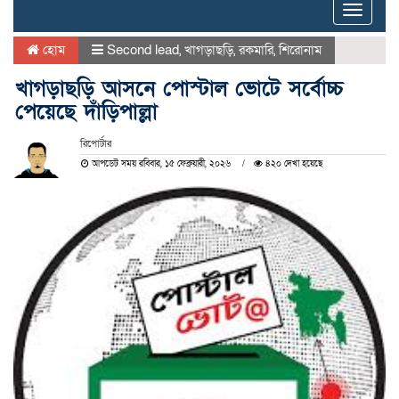
Toggle
naviga
হোম
Second lead
,
খাগড়াছড়ি
,
রকমারি
,
শিরোনাম
খাগড়াছড়ি আসনে পোস্টাল ভোটে সর্বোচ্চ
পেয়েছে দাঁড়িপাল্লা
রিপোর্টার
আপডেট সময় রবিবার, ১৫ ফেব্রুয়ারী, ২০২৬
৪২০ দেখা হয়েছে