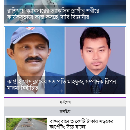
রাশিয়ায় ক্যানসারের ভ্যাকসিন রোগীর শরীরে
কার্যকরভাবে কাজ করছে, দাবি বিজ্ঞানীর
কাপ্তাই প্রেস ক্লাবের সভাপতি মাহফুজ, সম্পাদক রিপন
মারমা নির্বাচিত
সর্বশেষ
জনপ্রিয়
বান্দরবানে ৩ কোটি টাকার সড়কের
কার্পেটিং উঠে যাচ্ছে