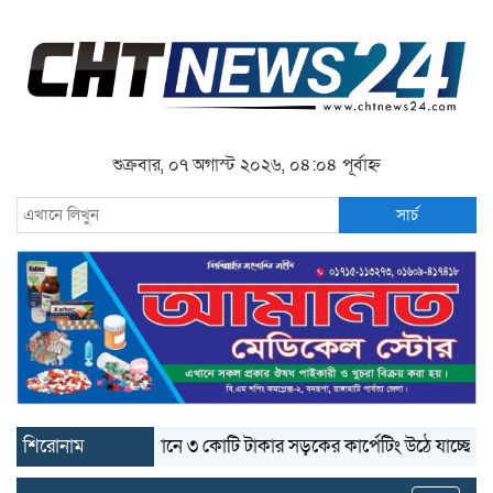
শুক্রবার, ০৭ অগাস্ট ২০২৬, ০৪:০৪ পূর্বাহ্ন
সার্চ
শিরোনাম
বান্দরবানে ৩ কোটি টাকার সড়কের কার্পেটিং উঠে যাচ্ছে
বান্