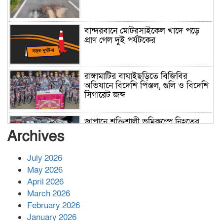
বান্দরবানে মোটরসাইকেল খাদে পড়ে
প্রাণ গেল দুই পর্যটকের
রাঙ্গামাটির বাঘাইছড়িতে বিজিবির
অভিযানে বিদেশি পিস্তল, গুলি ও বিদেশি
সিগারেট জব্দ
জাপানে শক্তিশালী ভূমিকম্পে নিহতের
সংখ্যা বেড়ে ৩৪
Archives
July 2026
রাশিয়ায় ক্যানসারের ভ্যাকসিন রোগীর
May 2026
শরীরে কার্যকরভাবে কাজ করছে, দাবি
April 2026
বিজ্ঞানীর
March 2026
February 2026
কাপ্তাই প্রেস ক্লাবের সভাপতি মাহফুজ,
January 2026