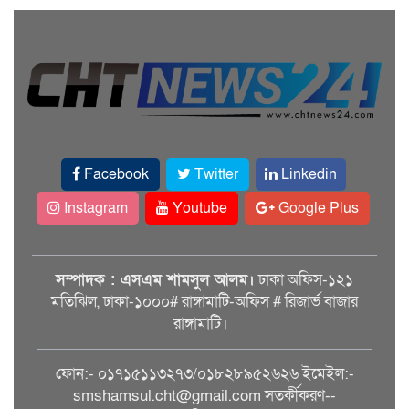
Facebook
Twitter
Linkedin
Instagram
Youtube
Google Plus
সম্পাদক : এসএম শামসুল আলম।
ঢাকা অফিস-১২১
মতিঝিল, ঢাকা-১০০০# রাঙ্গামাটি-অফিস # রিজার্ভ বাজার
রাঙ্গামাটি।
ফোন:- ০১৭১৫১১৩২৭৩/০১৮২৮৯৫২৬২৬ ইমেইল:-
smshamsul.cht@gmail.com সতর্কীকরণ--