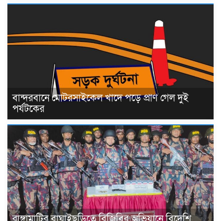
বান্দরবানে মোটরসাইকেল খাদে পড়ে প্রাণ গেল দুই
পর্যটকের
রাঙ্গামাটির বাঘাইছড়িতে বিজিবির অভিযানে বিদেশি