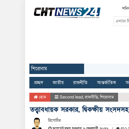
শনিব
শিরোনাম
প্রচ্ছদ
জাতীয়
রাজনীতি
আন্তর্জাতিক
অর
হোম
Second lead
,
রাজনীতি
,
শিরোনাম
তত্ত্বাবধায়ক সরকার, দ্বিকক্ষীয় সংসদস
রিপোর্টার
আপডেট সময় শুক্রবার, ৬ ফেব্রুয়ারী, ২০২৬
৩১১ দ