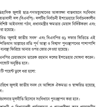
 ঐতিহাসিক জুলাই ছাত্র-গণঅভ্যুত্থানের আকাঙ্ক্ষা বাস্তবায়নে সংবিধান
ীয়তাবাদী দল (বিএনপি)। দলটির নির্বাচনী ইশতেহারে নির্বাচনকালীন
ম
্ষ বিশিষ্ট আইনসভা গঠন, প্রধানমন্ত্রীর ক্ষমতার মেয়াদ নির্দিষ্টকরণ এবং
 করা হয়েছে।
বাক্ষরিত ‘জুলাই জাতীয় সনদ’ এবং বিএনপির ৩১ দফার ভিত্তিতে এই
ক্তিমান আল্লাহর প্রতি পূর্ণ আস্থা ও বিশ্বাস’ পুনঃস্থাপনের পাশাপাশি
র ব্যবস্থা ফিরিয়ে আনার ওপর জোর দেওয়া হয়েছে।
িএনপির চেয়ারম্যান তারেক রহমান দলের ইশতেহার ঘোষণা করেন।
গণভোট অনুষ্ঠিত হবে।
টি পয়েন্ট তুলে ধরা হলো:
ারিখে জুলাই জাতীয় সনদ যে আঙ্গিকে ঐকমত্য ও স্বাক্ষরিত হয়েছে,
বে।
্ট্র পরিচালনার মূলনীতি হিসেবে সংবিধানে পুনঃস্থাপন করা হবে।