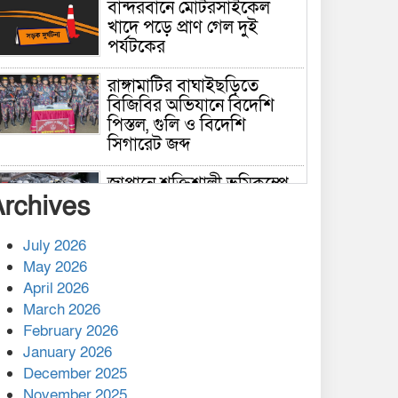
বান্দরবানে মোটরসাইকেল
খাদে পড়ে প্রাণ গেল দুই
পর্যটকের
রাঙ্গামাটির বাঘাইছড়িতে
বিজিবির অভিযানে বিদেশি
পিস্তল, গুলি ও বিদেশি
সিগারেট জব্দ
জাপানে শক্তিশালী ভূমিকম্পে
Archives
নিহতের সংখ্যা বেড়ে ৩৪
July 2026
রাশিয়ায় ক্যানসারের ভ্যাকসিন
May 2026
রোগীর শরীরে কার্যকরভাবে
April 2026
কাজ করছে, দাবি বিজ্ঞানীর
March 2026
February 2026
কাপ্তাই প্রেস ক্লাবের সভাপতি
মাহফুজ, সম্পাদক রিপন মারমা
January 2026
নির্বাচিত
December 2025
November 2025