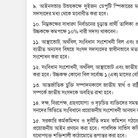
৯. আইনসভার উভয়কক্ষে দুইজন ডেপুটি স্পিকারের মধ
সদস্যদের মধ্য থেকে মনোনীত করা হবে।
১০. নিম্নকক্ষের সাধারণ নির্বাচনের চূড়ান্ত প্রার্থী তালিক
উচ্চকক্ষে কমপক্ষে ১০% নারী সদস্য থাকবেন।
১১. আস্থাভোট, অর্থবিল, সংবিধান সংশোধনী বিল এবং রাষ্ট
ব্যতীত অন্যসব বিষয়ে সংসদ সদস্যদের স্বাধীনভাবে মতাম
সংশোধন করা হবে।
১২. সংবিধান সংশোধনী, অর্থবিল, আস্থাভোট এবং জাতীয় নিরা
করা হবে। উচ্চকক্ষ কোনো বিল সর্বোচ্চ ১ (এক) মাসের ব
১৩. আন্তর্জাতিক চুক্তি সম্পাদনকালে জাতীয় স্বার্থ ও রাষ
সম্পর্কে জাতীয় সংসদকে অবহিত রাখা হবে।
১৪. দক্ষ, নিরপেক্ষ, গ্রহণযোগ্য ও দৃঢ়চিত্ত ব্যক্তিদের 
সনদের ভিত্তিতে সংবিধানে প্রয়োজনীয় সংশোধনী আনয়ন 
১৫. সরকারি কর্মকমিশন ও দুর্নীতি দমন কমিশন গঠনের
প্রয়োজনীয় আইন প্রণয়ন করা হবে। পাবলিক সার্ভিস কমিশনক
যথোপযুক্ত শক্তিশালী কাঠামোতে রূপান্তর করা হবে।