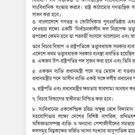
বিএনপি সব বিতর্কিত ও অগণতান্ত্রিক সাংবিধানিক সং
সাংবিধানিক সংস্কার করবে। রাষ্ট্র কাঠামোর গণতান্ত্রিক 
সাধন করা হবে।
৩. বাংলাদেশে গণতন্ত্র ও ভোটাধিকার পুনঃপ্রতিষ্ঠায় এবং স্
দেওয়ার লক্ষ্যে একটি ‘নির্বাচনকালীন দল নিরপেক্ষ তত্ত্
রূপরেখা কেমন হবে তা পরবর্তী সংসদে আলোচনা এবং স্বাক্
তবে বিচার বিভাগ ও রাষ্ট্রপতিকে তত্ত্বাবধায়ক সরকার ব্
এদেশে প্রথম তত্ত্বাবধায়ক সরকার ব্যবস্থা প্রবর্তিত হয়ে
৪. একজন উপ-রাষ্ট্রপতির পদ সৃজন করা হবে এবং তিনি রাষ
৫. একজন ব্যক্তি প্রধানমন্ত্রী পদে যত মেয়াদ বা যত
প্রধানমন্ত্রীর পদে আসীন ব্যক্তি একই সঙ্গে দলীয় প্রধান
৬. রাষ্ট্রপতি এবং প্রধানমন্ত্রীর ক্ষমতায় ভারসাম্য আনয়ন ক
৭. বিচার বিভাগের স্বাধীনতা নিশ্চিত করা হবে।
৮. সংবিধানের এককেন্দ্রিক চরিত্র অক্ষুন্ন রেখে বিদ্যমান
সহযোগিতার লক্ষ্যে দেশের বিশিষ্ট নাগরিক, প্রথিতযশা 
অভিজ্ঞতাসম্পন্ন ব্যক্তি ও অন্যান্য পেশাজীবীদের সমন্ব
দলসমূহ নিম্নকক্ষের অর্জিত আসন সংখ্যার আনুপাতিক হারে 