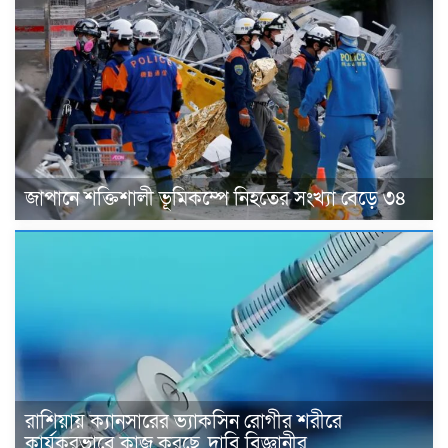
জাপানে শক্তিশালী ভূমিকম্পে নিহতের সংখ্যা বেড়ে ৩৪
রাশিয়ায় ক্যানসারের ভ্যাকসিন রোগীর শরীরে
কার্যকরভাবে কাজ করছে, দাবি বিজ্ঞানীর