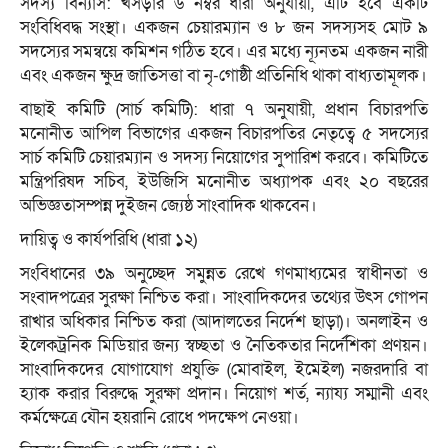
সদস্য বিন্যাস: খসড়ার ৬ নম্বর ধারা অনুযায়ী, এটি হবে একটি
সংবিধিবদ্ধ সংস্থা। একজন চেয়ারম্যান ও ৮ জন সদস্যসহ মোট ৯
সদস্যের সমন্বয়ে কমিশন গঠিত হবে। এর মধ্যে ন্যূনতম একজন নারী
এবং একজন ক্ষুদ্র জাতিসত্তা বা নৃ-গোষ্ঠী প্রতিনিধি থাকা বাধ্যতামূলক।
বাছাই কমিটি (সার্চ কমিটি): ধারা ৭ অনুযায়ী, প্রধান বিচারপতি
মনোনীত আপিল বিভাগের একজন বিচারপতির নেতৃত্বে ৫ সদস্যের
সার্চ কমিটি চেয়ারম্যান ও সদস্য নিয়োগের সুপারিশ করবে। কমিটিতে
মন্ত্রিপরিষদ সচিব, ইউজিসি মনোনীত অধ্যাপক এবং ২০ বছরের
অভিজ্ঞতাসম্পন্ন দুইজন জ্যেষ্ঠ সাংবাদিক থাকবেন।
দায়িত্ব ও কার্যপরিধি (ধারা ১২)
সংবিধানের ৩৯ অনুচ্ছেদ সমুন্নত রেখে গণমাধ্যমের স্বাধীনতা ও
সংবাদপত্রের সুরক্ষা নিশ্চিত করা। সাংবাদিকদের তথ্যের উৎস গোপন
রাখার অধিকার নিশ্চিত করা (আদালতের নির্দেশ ছাড়া)। অনলাইন ও
ইলেকট্রনিক মিডিয়ার জন্য স্বচ্ছতা ও নৈতিকতার নির্দেশিকা প্রণয়ন।
সাংবাদিকদের যোগাযোগ প্রযুক্তি (মোবাইল, ইমেইল) নজরদারি বা
হ্যাক করার বিরুদ্ধে সুরক্ষা প্রদান। নিয়োগ শর্ত, ন্যায্য সম্মানী এবং
কর্মক্ষেত্রে যৌন হয়রানি রোধে পদক্ষেপ নেওয়া।