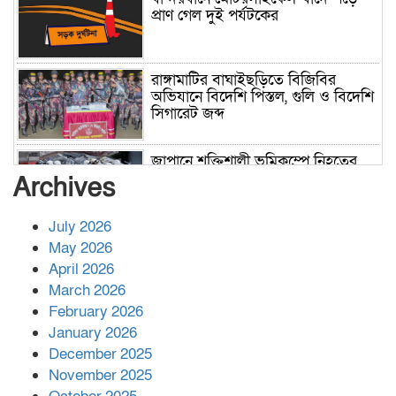
প্রাণ গেল দুই পর্যটকের
রাঙ্গামাটির বাঘাইছড়িতে বিজিবির
অভিযানে বিদেশি পিস্তল, গুলি ও বিদেশি
সিগারেট জব্দ
জাপানে শক্তিশালী ভূমিকম্পে নিহতের
সংখ্যা বেড়ে ৩৪
Archives
July 2026
রাশিয়ায় ক্যানসারের ভ্যাকসিন রোগীর
May 2026
শরীরে কার্যকরভাবে কাজ করছে, দাবি
April 2026
বিজ্ঞানীর
March 2026
February 2026
কাপ্তাই প্রেস ক্লাবের সভাপতি মাহফুজ,
January 2026
সম্পাদক রিপন মারমা নির্বাচিত
December 2025
November 2025