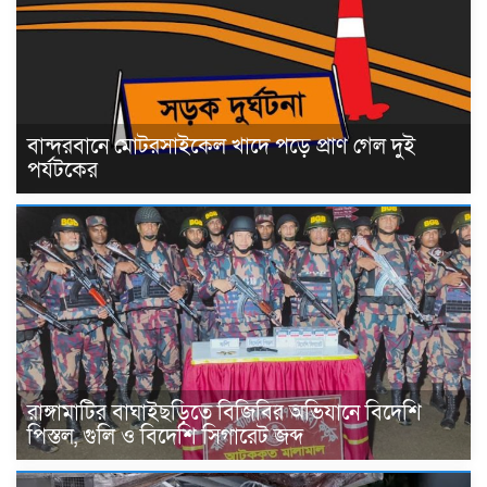
বান্দরবানে মোটরসাইকেল খাদে পড়ে প্রাণ গেল দুই
পর্যটকের
রাঙ্গামাটির বাঘাইছড়িতে বিজিবির অভিযানে বিদেশি
পিস্তল, গুলি ও বিদেশি সিগারেট জব্দ