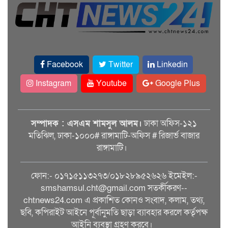
Facebook
Twitter
Linkedin
Instagram
Youtube
Google Plus
সম্পাদক : এসএম শামসুল আলম।
ঢাকা অফিস-১২১
মতিঝিল, ঢাকা-১০০০# রাঙ্গামাটি-অফিস # রিজার্ভ বাজার
রাঙ্গামাটি।
ফোন:- ০১৭১৫১১৩২৭৩/০১৮২৮৯৫২৬২৬ ইমেইল:-
smshamsul.cht@gmail.com সতর্কীকরণ--
chtnews24.com এ প্রকাশিত কোনও সংবাদ, কলাম, তথ্য,
ছবি, কপিরাইট আইনে পূর্বানুমতি ছাড়া ব্যাবহার করলে কর্তৃপক্ষ
আইনি ব্যবস্থা গ্রহণ করবে।