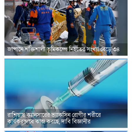
জাপানে শক্তিশালী ভূমিকম্পে নিহতের সংখ্যা বেড়ে ৩৪
রাশিয়ায় ক্যানসারের ভ্যাকসিন রোগীর শরীরে
কার্যকরভাবে কাজ করছে, দাবি বিজ্ঞানীর