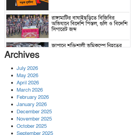
রাঙ্গামাটির বাঘাইছড়িতে বিজিবির
অভিযানে বিদেশি পিস্তল, গুলি ও বিদেশি
সিগারেট জব্দ
জাপানে শক্তিশালী ভূমিকম্পে নিহতের
সংখ্যা বেড়ে ৩৪
Archives
July 2026
রাশিয়ায় ক্যানসারের ভ্যাকসিন রোগীর
May 2026
শরীরে কার্যকরভাবে কাজ করছে, দাবি
April 2026
বিজ্ঞানীর
March 2026
February 2026
কাপ্তাই প্রেস ক্লাবের সভাপতি মাহফুজ,
January 2026
সম্পাদক রিপন মারমা নির্বাচিত
December 2025
November 2025
October 2025
মালয়েশিয়ার প্রধানমন্ত্রীকে চিঠি দেয়ার
September 2025
পর ফোন তারেক রহমানের,গ্যাস সঙ্কট