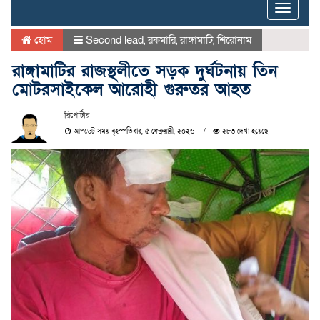
Toggle
naviga
হোম
Second lead
,
রকমারি
,
রাঙ্গামাটি
,
শিরোনাম
রাঙ্গামাটির রাজস্থলীতে সড়ক দুর্ঘটনায় তিন
মোটরসাইকেল আরোহী গুরুতর আহত
রিপোর্টার
আপডেট সময় বৃহস্পতিবার, ৫ ফেব্রুয়ারী, ২০২৬
২৮৩ দেখা হয়েছে