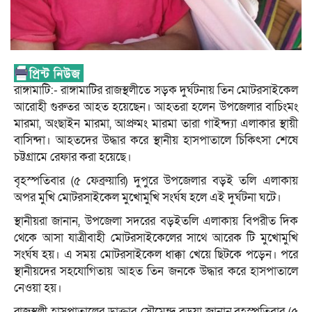
রাঙ্গামাটি:- রাঙ্গামাটির রাজস্থলীতে সড়ক দুর্ঘটনায় তিন মোটরসাইকেল
আরোহী গুরুতর আহত হয়েছেন। আহতরা হলেন উপজেলার বাচিংমং
মারমা, অংছাইন মারমা, আপ্রুমং মারমা তারা গাইন্দ্যা এলাকার স্থায়ী
বাসিন্দা। আহতদের উদ্ধার করে স্থানীয় হাসপাতালে চিকিৎসা শেষে
চট্টগ্রামে রেফার করা হয়েছে।
বৃহস্পতিবার (৫ ফেব্রুয়ারি) দুপুরে উপজেলার বড়ই তলি এলাকায়
অপর মুখি মোটরসাইকেল মুখোমুখি সংর্ঘষ হলে এই দুর্ঘটনা ঘটে।
স্থানীয়রা জানান, উপজেলা সদরের বড়ইতলি এলাকায় বিপরীত দিক
থেকে আসা যাত্রীবাহী মোটরসাইকেলের সাথে আরেক টি মুখোমুখি
সংর্ঘষ হয়। এ সময় মোটরসাইকেল ধাক্কা খেয়ে ছিটকে পড়েন। পরে
স্থানীয়দের সহযোগিতায় আহত তিন জনকে উদ্ধার করে হাসপাতালে
নেওয়া হয়।
রাজস্থলী হাসপাতালের ডাক্তার সৌমেন্দ্র বড়ুয়া জানান,বৃহস্পতিবার (৫