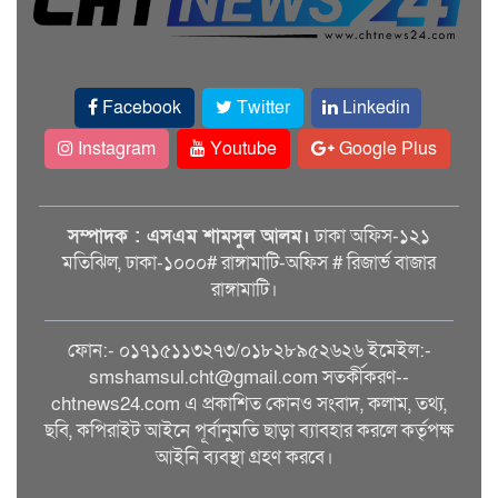
Facebook
Twitter
Linkedin
Instagram
Youtube
Google Plus
সম্পাদক : এসএম শামসুল আলম।
ঢাকা অফিস-১২১
মতিঝিল, ঢাকা-১০০০# রাঙ্গামাটি-অফিস # রিজার্ভ বাজার
রাঙ্গামাটি।
ফোন:- ০১৭১৫১১৩২৭৩/০১৮২৮৯৫২৬২৬ ইমেইল:-
smshamsul.cht@gmail.com সতর্কীকরণ--
chtnews24.com এ প্রকাশিত কোনও সংবাদ, কলাম, তথ্য,
ছবি, কপিরাইট আইনে পূর্বানুমতি ছাড়া ব্যাবহার করলে কর্তৃপক্ষ
আইনি ব্যবস্থা গ্রহণ করবে।