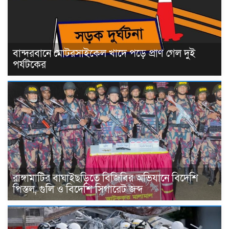
বান্দরবানে মোটরসাইকেল খাদে পড়ে প্রাণ গেল দুই
পর্যটকের
রাঙ্গামাটির বাঘাইছড়িতে বিজিবির অভিযানে বিদেশি
পিস্তল, গুলি ও বিদেশি সিগারেট জব্দ