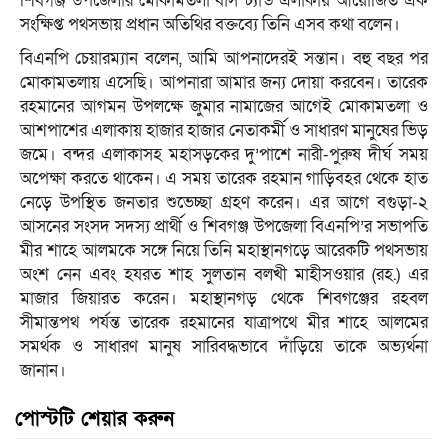
শিবগঞ্জ উপজেলার মোকামতলা বাসস্ট্যান্ড এলাকায় আয়োজিত এক
সংক্ষিপ্ত পথসভায় প্রধান অতিথির বক্তব্যে তিনি এসব কথা বলেন।
বিএনপি চেয়ারম্যান বলেন, আমি আপনাদেরই সন্তান। বহু বছর পর
মোকামতলায় এসেছি। আপনারা আমার জন্য দোয়া করবেন। তারেক
রহমানের আগমন উপলক্ষে জুমার নামাজের আগেই মোকামতলা ও
আশপাশের এলাকায় হাজার হাজার নেতাকর্মী ও সাধারণ মানুষের ভিড়
জমে। বন্দর এলাকাসহ মহাসড়কের দু’পাশে নারী-পুরুষ দীর্ঘ সময়
অপেক্ষা করতে থাকেন। এ সময় তারেক রহমান গাড়িবহর থেকে হাত
নেড়ে উপস্থিত জনতার শুভেচ্ছা গ্রহণ করেন। এর আগে বগুড়া-২
আসনের সংসদ সদস্য প্রার্থী ও শিবগঞ্জ উপজেলা বিএনপি’র সভাপতি
মীর শাহে আলমকে সঙ্গে নিয়ে তিনি মহাস্থানগড়ে আরেকটি পথসভায়
অংশ নেন এবং হযরত শাহ সুলতান বলখী মাহীসওয়ার (রহ.) এর
মাজার জিয়ারত করেন। মহাস্থানগড় থেকে শিবগঞ্জের রহবল
সীমান্তপথ পর্যন্ত তারেক রহমানের যাত্রাপথে মীর শাহে আলমের
সমর্থক ও সাধারণ মানুষ সারিবদ্ধভাবে দাঁড়িয়ে তাকে অভ্যর্থনা
জানান।
পোস্টটি শেয়ার করুন