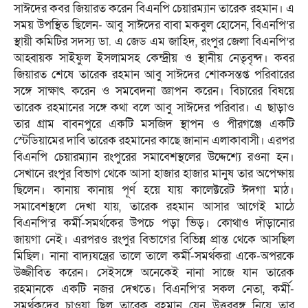
সাঈদের কবর জিয়ারত করেন বিএনপি চেয়ারম্যান তারেক রহমান। এ
সময় উপস্থিত ছিলেন- আবু সাঈদের বাবা মকবুল হোসেন, বিএনপি’র
স্থায়ী কমিটির সদস্য ডা. এ জেড এম জাহিদ, রংপুর জেলা বিএনপি’র
আহ্বায়ক সাইফুল ইসলামসহ কেন্দ্রীয় ও স্থানীয় নেতৃবৃন্দ। কবর
জিয়ারত শেষে তারেক রহমান আবু সাঈদের শোকসন্তপ্ত পরিবারের
সঙ্গে সাক্ষাৎ করেন ও সমবেদনা জ্ঞাপন করেন। বিচারের বিষয়ে
তারেক রহমানের সঙ্গে কথা বলে আবু সাঈদের পরিবার। এ ছাড়াও
তার গ্রাম বাবনপুরে একটি মসজিদ স্থাপন ও পীরগঞ্জে একটি
স্টেডিয়ামের দাবি তারেক রহমানের কাছে জানান এলাকাবাসী। এরপর
বিএনপি চেয়ারম্যান রংপুরের সমাবেশস্থলের উদ্দেশ্যে রওনা হন।
সেখানে রংপুর বিভাগ থেকে আসা হাজার হাজার মানুষ তার অপেক্ষায়
ছিলেন। কানায় কানায় পূর্ণ হয়ে যায় কালেক্টরেট ঈদগা মাঠ।
সমাবেশস্থলে দেখা যায়, তারেক রহমান আসার আগেই মাঠে
বিএনপি’র কর্মী-সমর্থকের উপচে পড়া ভিড়। কোথাও দাঁড়ানোর
জায়গা নেই। এরপরও রংপুর বিভাগের বিভিন্ন প্রান্ত থেকে আসছিল
মিছিল। নানা বাদ্যযন্ত্রের তালে তালে কর্মী-সমর্থকরা একে-অপরকে
উজ্জীবিত করেন। সেইসঙ্গে অনেকেই নানা সাজে যান তারেক
রহমানকে একটি নজর দেখতে। বিএনপি’র সকল নেতা, কর্মী-
সমর্থকদের চাওয়া ছিল তারেক রহমান যেন উত্তরবঙ্গ নিয়ে তার