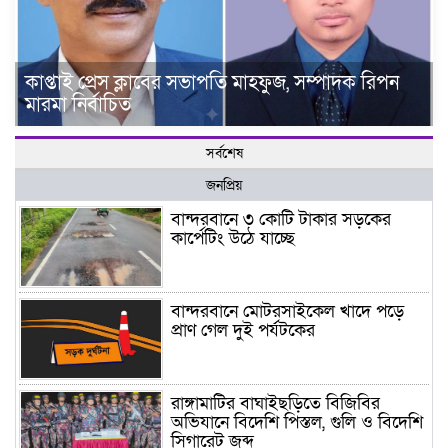
কাপ্তাই প্রেস ক্লাবের সভাপতি মাহফুজ, সম্পাদক রিপন
মারমা নির্বাচিত
সর্বশেষ
জনপ্রিয়
বান্দরবানে ৩ কোটি টাকার সড়কের
কার্পেটিং উঠে যাচ্ছে
বান্দরবানে মোটরসাইকেল খাদে পড়ে
প্রাণ গেল দুই পর্যটকের
রাঙ্গামাটির বাঘাইছড়িতে বিজিবির
অভিযানে বিদেশি পিস্তল, গুলি ও বিদেশি
সিগারেট জব্দ