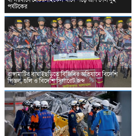
পর্যটকের
রাঙ্গামাটির বাঘাইছড়িতে বিজিবির অভিযানে বিদেশি
পিস্তল, গুলি ও বিদেশি সিগারেট জব্দ