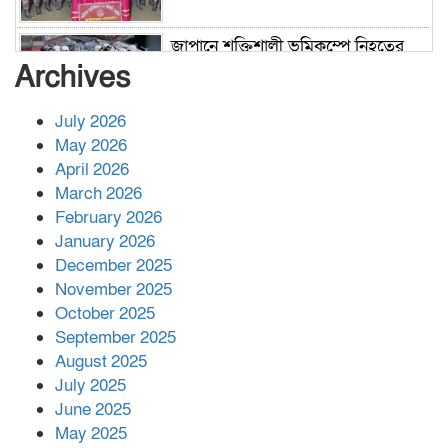
জাপানে শক্তিশালী ভূমিকম্পে নিহতের
সংখ্যা বেড়ে ৩৪
Archives
July 2026
রাশিয়ায় ক্যানসারের ভ্যাকসিন রোগীর
May 2026
শরীরে কার্যকরভাবে কাজ করছে, দাবি
April 2026
বিজ্ঞানীর
March 2026
February 2026
কাপ্তাই প্রেস ক্লাবের সভাপতি মাহফুজ,
January 2026
সম্পাদক রিপন মারমা নির্বাচিত
December 2025
November 2025
October 2025
মালয়েশিয়ার প্রধানমন্ত্রীকে চিঠি দেয়ার
September 2025
পর ফোন তারেক রহমানের,গ্যাস সঙ্কট
মোকাবিলায় সহায়তার আশ্বাস
August 2025
July 2025
June 2025
২২১ কোটি টাকা বেড়েছে রেলের আয়,
কীভাবে?
May 2025