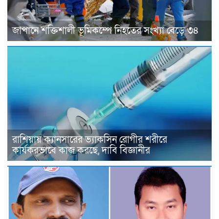
জাপানে শক্তিশালী ভূমিকম্পে নিহতের সংখ্যা বেড়ে ৩৪
রাশিয়ায় ক্যানসারের ভ্যাকসিন রোগীর শরীরে
কার্যকরভাবে কাজ করছে, দাবি বিজ্ঞানীর