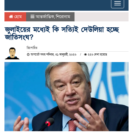
Toggle
naviga
হোম
আন্তর্জাতিক
,
শিরোনাম
জুলাইয়ের মধ্যেই কি সত্যিই দেউলিয়া হচ্ছে
জাতিসংঘ?
রিপোর্টার
আপডেট সময় শনিবার, ৩১ জানুয়ারী, ২০২৬
২২৬ দেখা হয়েছে