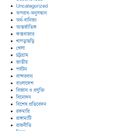
Uncategorized
অপরাধ-অনুসন্ধান
অর্থ-বানিজ্য
আন্তর্জাতিক
কক্সবাজার
খাগড়াছড়ি
খেলা
চট্রগ্রাম
জাতীয়
পর্যটন
বান্দরবান
বাংলাদেশ
বিজ্ঞান ও প্রযুক্তি
বিনোদন
বিশেষ প্রতিবেদন
রকমারি
রাঙ্গামাটি
রাজনীতি