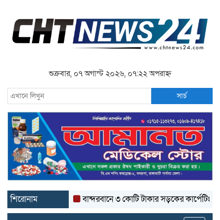
শুক্রবার, ০৭ অগাস্ট ২০২৬, ০৭:২২ অপরাহ্ন
সার্চ
শিরোনাম
বান্দরবানে ৩ কোটি টাকার সড়কের কার্পেটিং উঠে যাচ্ছ