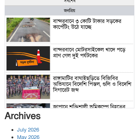
সর্বশেষ
জনপ্রিয়
বান্দরবানে ৩ কোটি টাকার সড়কের
কার্পেটিং উঠে যাচ্ছে
বান্দরবানে মোটরসাইকেল খাদে পড়ে
প্রাণ গেল দুই পর্যটকের
রাঙ্গামাটির বাঘাইছড়িতে বিজিবির
অভিযানে বিদেশি পিস্তল, গুলি ও বিদেশি
সিগারেট জব্দ
জাপানে শক্তিশালী ভূমিকম্পে নিহতের
সংখ্যা বেড়ে ৩৪
Archives
July 2026
রাশিয়ায় ক্যানসারের ভ্যাকসিন রোগীর
May 2026