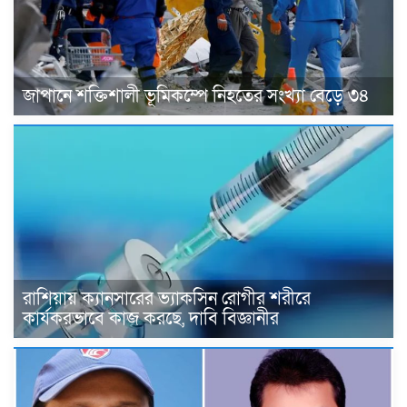
জাপানে শক্তিশালী ভূমিকম্পে নিহতের সংখ্যা বেড়ে ৩৪
রাশিয়ায় ক্যানসারের ভ্যাকসিন রোগীর শরীরে
কার্যকরভাবে কাজ করছে, দাবি বিজ্ঞানীর