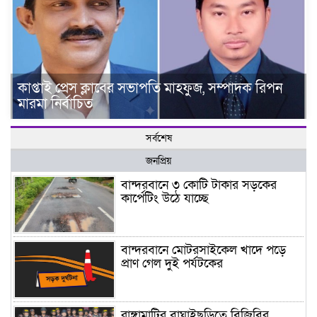
কাপ্তাই প্রেস ক্লাবের সভাপতি মাহফুজ, সম্পাদক রিপন
মারমা নির্বাচিত
সর্বশেষ
জনপ্রিয়
বান্দরবানে ৩ কোটি টাকার সড়কের
কার্পেটিং উঠে যাচ্ছে
বান্দরবানে মোটরসাইকেল খাদে পড়ে
প্রাণ গেল দুই পর্যটকের
রাঙ্গামাটির বাঘাইছড়িতে বিজিবির