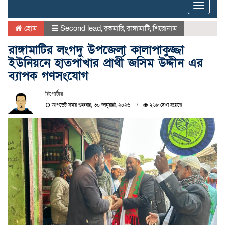
Toggle
naviga
হোম
Second lead
,
রকমারি
,
রাঙ্গামাটি
,
শিরোনাম
রাঙ্গামাটির লংগদু উপজেলা কালাপাকুজ্জা
ইউনিয়নে হাতপাখার প্রার্থী জসিম উদ্দীন এর
ব্যাপক গণসংযোগ
রিপোর্টার
আপডেট সময় শুক্রবার, ৩০ জানুয়ারী, ২০২৬
২৬৮ দেখা হয়েছে