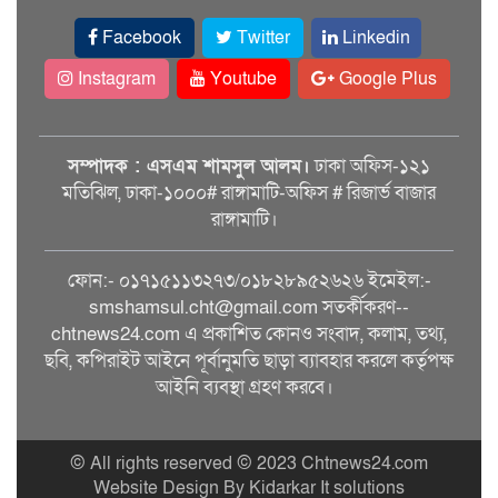
Facebook
Twitter
Linkedin
Instagram
Youtube
Google Plus
সম্পাদক : এসএম শামসুল আলম।
ঢাকা অফিস-১২১
মতিঝিল, ঢাকা-১০০০# রাঙ্গামাটি-অফিস # রিজার্ভ বাজার
রাঙ্গামাটি।
ফোন:- ০১৭১৫১১৩২৭৩/০১৮২৮৯৫২৬২৬ ইমেইল:-
smshamsul.cht@gmail.com সতর্কীকরণ--
chtnews24.com এ প্রকাশিত কোনও সংবাদ, কলাম, তথ্য,
ছবি, কপিরাইট আইনে পূর্বানুমতি ছাড়া ব্যাবহার করলে কর্তৃপক্ষ
আইনি ব্যবস্থা গ্রহণ করবে।
© All rights reserved © 2023 Chtnews24.com
Website Design By Kidarkar It solutions