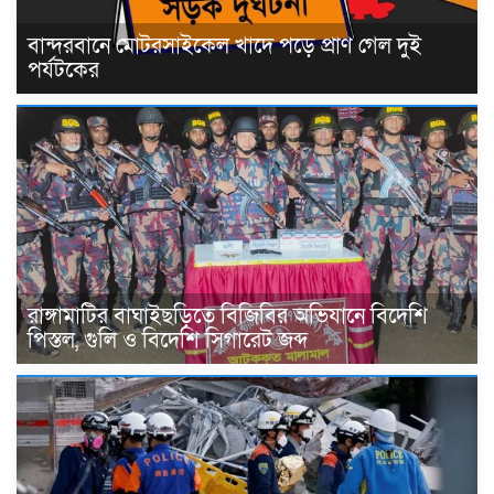
বান্দরবানে মোটরসাইকেল খাদে পড়ে প্রাণ গেল দুই
পর্যটকের
রাঙ্গামাটির বাঘাইছড়িতে বিজিবির অভিযানে বিদেশি
পিস্তল, গুলি ও বিদেশি সিগারেট জব্দ