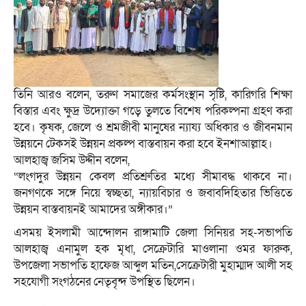
তিনি আরও বলেন, তরুণ সমাজের কর্মসংস্থান সৃষ্টি, কারিগরি শিক্ষা
বিস্তার এবং ক্ষুদ্র উদ্যোক্তা গড়ে তুলতে বিশেষ পরিকল্পনা গ্রহণ করা
হবে। কৃষক, জেলে ও শ্রমজীবী মানুষের ন্যায্য অধিকার ও জীবনমান
উন্নয়নে টেকসই উন্নয়ন প্রকল্প বাস্তবায়ন করা হবে ইনশাআল্লাহ।
আলহাজ্ব জসিম উদ্দীন বলেন,
“লংগদুর উন্নয়ন কেবল প্রতিশ্রুতির মধ্যে সীমাবদ্ধ থাকবে না।
জনগণকে সঙ্গে নিয়ে স্বচ্ছতা, ন্যায়বিচার ও জবাবদিহিতার ভিত্তিতে
উন্নয়ন বাস্তবায়নই আমাদের অঙ্গীকার।”
এসময় ইসলামী আন্দোলন রাঙ্গামাটি জেলা সিনিয়র সহ-সভাপতি
আলহাজ্ব এনামুল হক মৃধা, সেক্রেটারি মাওলানা ওমর ফারুক,
উপজেলা সভাপতি হাফেজ আব্দুল মতিন,সেক্রেটারী মুহাম্মাদ আলী সহ
সহযোগী সংগঠনের নেতৃবৃন্দ উপস্থিত ছিলেন।