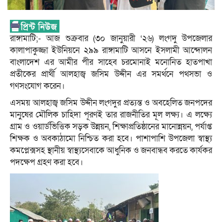
রাঙ্গামাটি;- আজ শুক্রবার (৩০ জানুয়ারী ‘২৬) লংগদু উপজেলার
কালাপাকুজ্জা ইউনিয়নে ২৯৯ রাঙ্গামাটি আসনে ইসলামী আন্দোলন
বাংলাদেশ এর আমীর পীর সাহেব চরমোনাই মনোনিত হাতপাখা
প্রতীকের প্রার্থী আলহাজ্ব জসিম উদ্দীন এর সমর্থনে পথসভা ও
গণসংযোগ করেন।
এসময় আলহাজ্ব জসিম উদ্দীন লংগদুর প্রত্যন্ত ও অবহেলিত জনপদের
মানুষের মৌলিক চাহিদা পূরণই তার রাজনীতির মূল লক্ষ্য। এ লক্ষ্যে
গ্রাম ও ওয়ার্ডভিত্তিক সড়ক উন্নয়ন, শিক্ষাপ্রতিষ্ঠানের মানোন্নয়ন, পর্যাপ্ত
শিক্ষক ও অবকাঠামো নিশ্চিত করা হবে। পাশাপাশি উপজেলা স্বাস্থ্য
কমপ্লেক্সসহ স্থানীয় স্বাস্থ্যসেবাকে আধুনিক ও জনবান্ধব করতে কার্যকর
পদক্ষেপ গ্রহণ করা হবে।