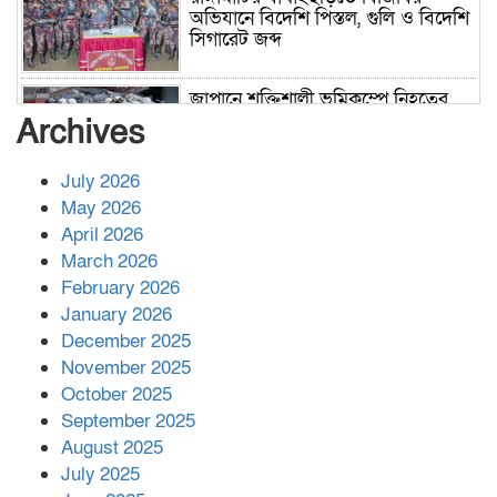
অভিযানে বিদেশি পিস্তল, গুলি ও বিদেশি
সিগারেট জব্দ
জাপানে শক্তিশালী ভূমিকম্পে নিহতের
সংখ্যা বেড়ে ৩৪
Archives
July 2026
রাশিয়ায় ক্যানসারের ভ্যাকসিন রোগীর
May 2026
শরীরে কার্যকরভাবে কাজ করছে, দাবি
April 2026
বিজ্ঞানীর
March 2026
February 2026
কাপ্তাই প্রেস ক্লাবের সভাপতি মাহফুজ,
January 2026
সম্পাদক রিপন মারমা নির্বাচিত
December 2025
November 2025
October 2025
মালয়েশিয়ার প্রধানমন্ত্রীকে চিঠি দেয়ার
September 2025
পর ফোন তারেক রহমানের,গ্যাস সঙ্কট
মোকাবিলায় সহায়তার আশ্বাস
August 2025
July 2025