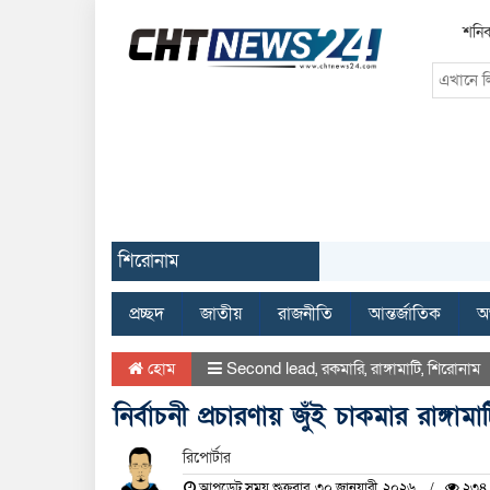
শনিব
শিরোনাম
প্রচ্ছদ
জাতীয়
রাজনীতি
আন্তর্জাতিক
অর
হোম
Second lead
,
রকমারি
,
রাঙ্গামাটি
,
শিরোনাম
নির্বাচনী প্রচারণায় জুঁই চাকমার রাঙ্
রিপোর্টার
আপডেট সময় শুক্রবার, ৩০ জানুয়ারী, ২০২৬
২৩৪ 