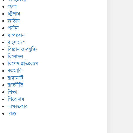
খেলা
চট্রগ্রাম
জাতীয়
পর্যটন
বান্দরবান
বাংলাদেশ
বিজ্ঞান ও প্রযুক্তি
বিনোদন
বিশেষ প্রতিবেদন
রকমারি
রাঙ্গামাটি
রাজনীতি
শিক্ষা
শিরোনাম
সাক্ষাতকার
স্বাস্থ্য