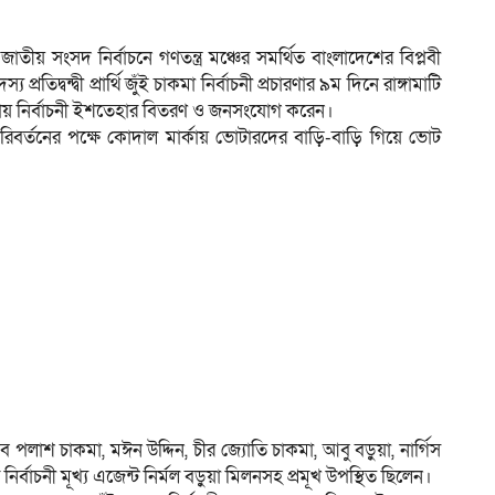
াতীয় সংসদ নির্বাচনে গণতন্ত্র মঞ্চের সমর্থিত বাংলাদেশের বিপ্লবী
তিদ্বন্দ্বী প্রার্থি জুঁই চাকমা নির্বাচনী প্রচারণার ৯ম দিনে রাঙ্গামাটি
ম
কায় নির্বাচনী ইশতেহার বিতরণ ও জনসংযোগ করেন।
রিবর্তনের পক্ষে কোদাল মার্কায় ভোটারদের বাড়ি-বাড়ি গিয়ে ভোট
পলাশ চাকমা, মঈন উদ্দিন, চীর জ্যোতি চাকমা, আবু বড়ুয়া, নার্গিস
্বাচনী মূখ্য এজেন্ট নির্মল বড়ুয়া মিলনসহ প্রমূখ উপস্থিত ছিলেন।