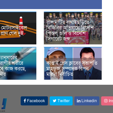
রাঙ্গামাটির বাঘাইছড়িতে
নে মোটরসাইকেল
বিজিবির অভিযানে বিদেশি
প্রাণ গেল দুই
পিস্তল, গুলি ও বিদেশি
সিগারেট জব্দ
্যানসারের
রোগীর শরীরে
কাপ্তাই প্রেস ক্লাবের সভাপতি
াবে কাজ করছে,
মাহফুজ, সম্পাদক রিপন
ানীর
মারমা নির্বাচিত
Facebook
Twitter
Linkedin
In