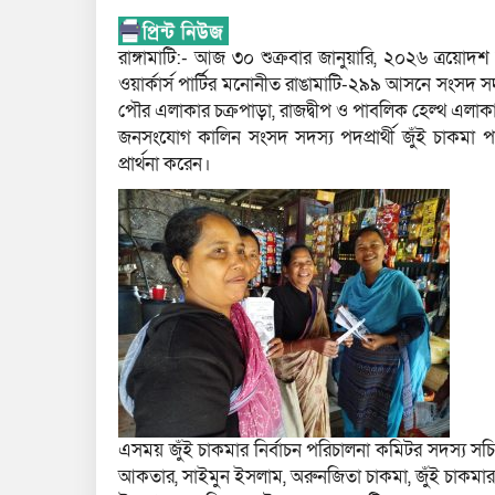
রাঙ্গামাটি:- আজ ৩০ শুক্রবার জানুয়ারি, ২০২৬ ত্রয়োদশ জ
ওয়ার্কার্স পার্টির মনোনীত রাঙামাটি-২৯৯ আসনে সংসদ সদস্য প্র
পৌর এলাকার চক্রপাড়া, রাজদ্বীপ ও পাবলিক হেল্থ এলা
জনসংযোগ কালিন সংসদ সদস্য পদপ্রার্থী জুঁই চাকমা প
প্রার্থনা করেন।
এসময় জুঁই চাকমার নির্বাচন পরিচালনা কমিটর সদস্য সচিব 
আকতার, সাইমুন ইসলাম, অরুনজিতা চাকমা, জুঁই চাকমার নির