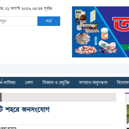
ার, ০১ অগাস্ট ২০২৬, ০৫:৫৪ পূর্বাহ্ন
সার্চ
্থ-বানিজ্য
খেলা
বিজ্ঞান ও প্রযুক্তি
অপরাধ-অনুসন্ধান
বিনোদ
গামাটি শহরে জনসংযোগ
দেখা হয়েছে