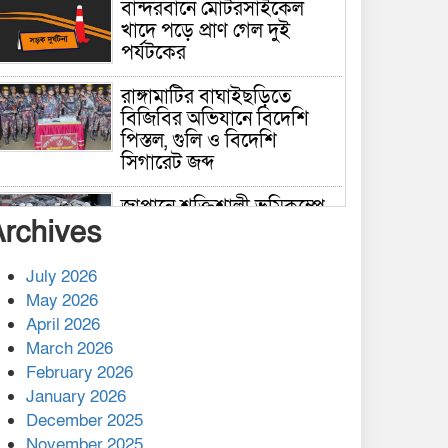
বান্দরবানে মোটরসাইকেল
খাদে পড়ে প্রাণ গেল দুই
পর্যটকের
রাঙ্গামাটির বাঘাইছড়িতে
বিজিবির অভিযানে বিদেশি
পিস্তল, গুলি ও বিদেশি
সিগারেট জব্দ
জাপানে শক্তিশালী ভূমিকম্পে
Archives
নিহতের সংখ্যা বেড়ে ৩৪
July 2026
রাশিয়ায় ক্যানসারের ভ্যাকসিন
May 2026
রোগীর শরীরে কার্যকরভাবে
April 2026
কাজ করছে, দাবি বিজ্ঞানীর
March 2026
February 2026
কাপ্তাই প্রেস ক্লাবের সভাপতি
মাহফুজ, সম্পাদক রিপন মারমা
January 2026
নির্বাচিত
December 2025
November 2025