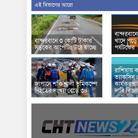
এই বিভাগের আরো
বান্দরবা
বান্দরবানে ৩ কোটি টাকার
খাদে পড়ে 
সড়কের কার্পেটিং উঠে যাচ্ছে
পর্যটকের
রাশিয়ায় ক
ভ্যাকসিন 
জাপানে শক্তিশালী ভূমিকম্পে
কার্যকরভ
নিহতের সংখ্যা বেড়ে ৩৪
দাবি বিজ্ঞ