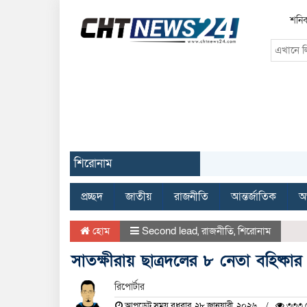
শনিব
শিরোনাম
প্রচ্ছদ
জাতীয়
রাজনীতি
আন্তর্জাতিক
অর
হোম
Second lead
,
রাজনীতি
,
শিরোনাম
সাতক্ষীরায় ছাত্রদলের ৮ নেতা বহিষ্কার
রিপোর্টার
আপডেট সময় বুধবার, ২৮ জানুয়ারী, ২০২৬
৩৩৩ দ