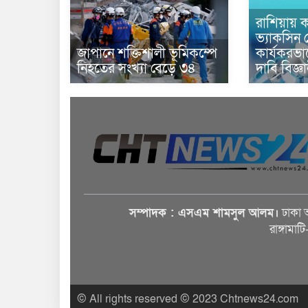
রাশিয়ায় ক
ভ্যাকসিন 
জাপানে শক্তিশালী ভূমিকম্পে
কার্যকরভ
নিহতের সংখ্যা বেড়ে ৩৪
দাবি বিজ্ঞ
সম্পাদক : এসএম শামসুল আলম।
ঢাকা 
রাঙ্গামাট
© All rights reserved © 2023 Chtnews24.com