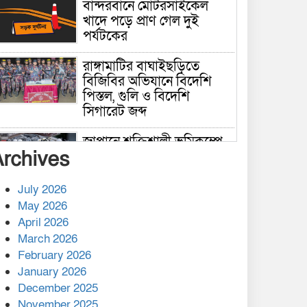
বান্দরবানে মোটরসাইকেল
খাদে পড়ে প্রাণ গেল দুই
পর্যটকের
রাঙ্গামাটির বাঘাইছড়িতে
বিজিবির অভিযানে বিদেশি
পিস্তল, গুলি ও বিদেশি
সিগারেট জব্দ
জাপানে শক্তিশালী ভূমিকম্পে
Archives
নিহতের সংখ্যা বেড়ে ৩৪
July 2026
রাশিয়ায় ক্যানসারের ভ্যাকসিন
May 2026
রোগীর শরীরে কার্যকরভাবে
April 2026
কাজ করছে, দাবি বিজ্ঞানীর
March 2026
February 2026
কাপ্তাই প্রেস ক্লাবের সভাপতি
মাহফুজ, সম্পাদক রিপন মারমা
January 2026
নির্বাচিত
December 2025
November 2025