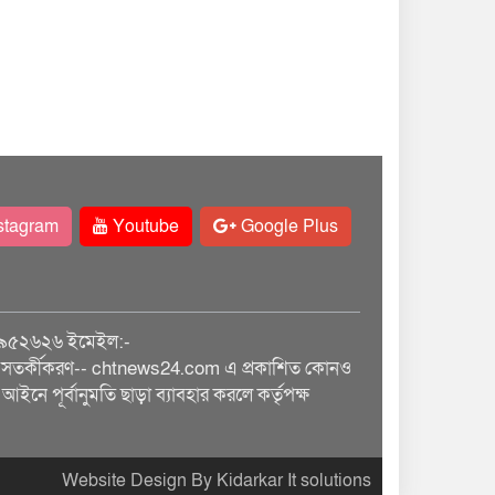
stagram
Youtube
Google Plus
৯৫২৬২৬ ইমেইল:-
তর্কীকরণ-- chtnews24.com এ প্রকাশিত কোনও
আইনে পূর্বানুমতি ছাড়া ব্যাবহার করলে কর্তৃপক্ষ
Website Design By Kidarkar It solutions