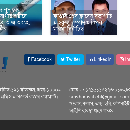
্যানসারের
রোগীর শরীরে
কাপ্তাই প্রেস ক্লাবের সভাপতি
াবে কাজ করছে,
মাহফুজ, সম্পাদক রিপন
ানীর
মারমা নির্বাচিত
Facebook
Twitter
Linkedin
In
অফিস-১২১ মতিঝিল, ঢাকা-১০০০#
ফোন:- ০১৭১৫১১৩২৭৩/০১৮২৮
ি-অফিস # রিজার্ভ বাজার রাঙ্গামাটি।
smshamsul.cht@gmail.com স
সংবাদ, কলাম, তথ্য, ছবি, কপিরাইট 
আইনি ব্যবস্থা গ্রহণ করবে।