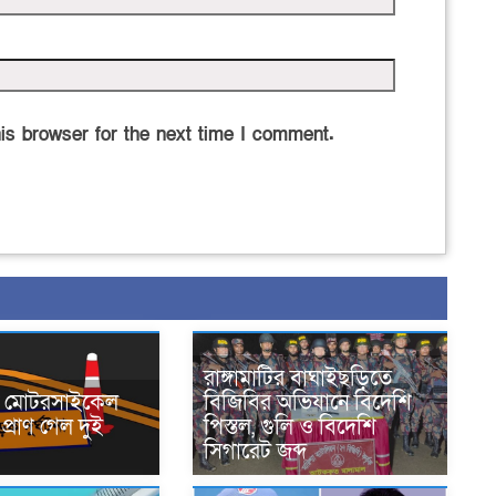
is browser for the next time I comment.
রাঙ্গামাটির বাঘাইছড়িতে
নে মোটরসাইকেল
বিজিবির অভিযানে বিদেশি
প্রাণ গেল দুই
পিস্তল, গুলি ও বিদেশি
সিগারেট জব্দ