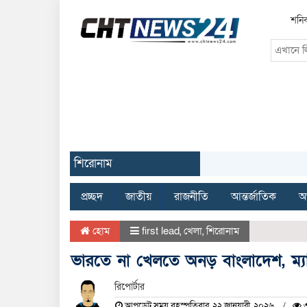
শনিব
শিরোনাম
প্রচ্ছদ
জাতীয়
রাজনীতি
আন্তর্জাতিক
অর
হোম
first lead
,
খেলা
,
শিরোনাম
ভারতে না খেলতে অনড় বাংলাদেশ, ম্যাচ 
রিপোর্টার
আপডেট সময় বৃহস্পতিবার, ২২ জানুয়ারী, ২০২৬
৩