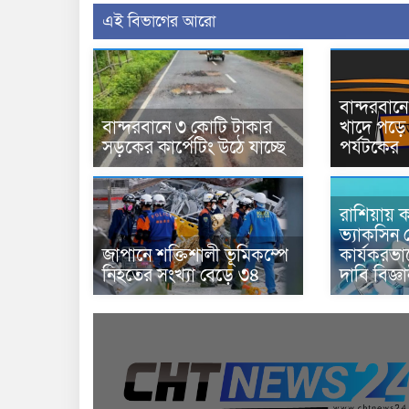
এই বিভাগের আরো
বান্দরবা
বান্দরবানে ৩ কোটি টাকার
খাদে পড়ে 
সড়কের কার্পেটিং উঠে যাচ্ছে
পর্যটকের
রাশিয়ায় ক
ভ্যাকসিন 
জাপানে শক্তিশালী ভূমিকম্পে
কার্যকরভ
নিহতের সংখ্যা বেড়ে ৩৪
দাবি বিজ্ঞ