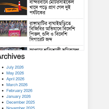
বান্দরবানে মোটরসাইকেল
খাদে পড়ে প্রাণ গেল দুই
পর্যটকের
রাঙ্গামাটির বাঘাইছড়িতে
বিজিবির অভিযানে বিদেশি
পিস্তল, গুলি ও বিদেশি
সিগারেট জব্দ
জাপানে শক্তিশালী ভূমিকম্পে
Archives
নিহতের সংখ্যা বেড়ে ৩৪
July 2026
রাশিয়ায় ক্যানসারের ভ্যাকসিন
May 2026
রোগীর শরীরে কার্যকরভাবে
April 2026
কাজ করছে, দাবি বিজ্ঞানীর
March 2026
February 2026
কাপ্তাই প্রেস ক্লাবের সভাপতি
মাহফুজ, সম্পাদক রিপন মারমা
January 2026
নির্বাচিত
December 2025
November 2025