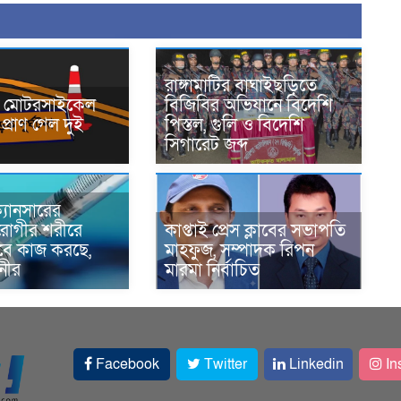
রাঙ্গামাটির বাঘাইছড়িতে
নে মোটরসাইকেল
বিজিবির অভিযানে বিদেশি
প্রাণ গেল দুই
পিস্তল, গুলি ও বিদেশি
সিগারেট জব্দ
্যানসারের
রোগীর শরীরে
কাপ্তাই প্রেস ক্লাবের সভাপতি
াবে কাজ করছে,
মাহফুজ, সম্পাদক রিপন
ানীর
মারমা নির্বাচিত
Facebook
Twitter
Linkedin
In