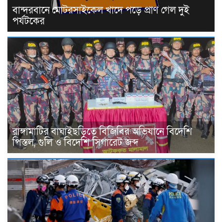
বান্দরবানে মোটরসাইকেল খাদে পড়ে প্রাণ গেল দুই
পর্যটকের
রাঙ্গামাটির বাঘাইছড়িতে বিজিবির অভিযানে বিদেশি
পিস্তল, গুলি ও বিদেশি সিগারেট জব্দ