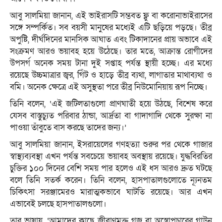
আবু সালমিয়া জানান, এই ভাইরাসটি সম্ভবত ফ্লু বা করোনাভাইরাসের
সঙ্গে সম্পর্কিত। সব বয়সী মানুষের মধ্যেই এটি ছড়িয়ে পড়ছে। তীব্র
অপুষ্টি, দীর্ঘদিনের মানসিক আঘাত এবং টিকাদানের প্রায় অভাবে এই
সংক্রমণ আরও ভয়াবহ হয়ে উঠেছে। তার মতে, আক্রান্ত রোগীদের
উপসর্গ অনেক সময় টানা দুই সপ্তাহ পর্যন্ত স্থায়ী হচ্ছে। এর মধ্যে
রয়েছে উচ্চমাত্রার জ্বর, গিঁট ও হাড়ে তীব্র ব্যথা, লাগাতার মাথাব্যথা ও
বমি। অনেক ক্ষেত্রে এই অসুস্থতা পরে তীব্র নিউমোনিয়ায় রূপ নিচ্ছে।
তিনি বলেন, ‘এই জটিলতাগুলো প্রাণঘাতী হয়ে উঠছে, বিশেষ করে
যেসব বাস্তুচ্যুত পরিবার ঠান্ডা, আর্দ্রতা বা গাদাগাদি থেকে সুরক্ষা না
পাওয়া তাঁবুতে বাস করছে তাদের জন্য।’
আবু সালমিয়া জানান, ইসরায়েলের গণহত্যা শুরুর পর থেকে গাজার
স্বাস্থ্যব্যবস্থা এখন পর্যন্ত সবচেয়ে ভয়াবহ অবস্থায় রয়েছে। যুদ্ধবিরতির
চুক্তির ১০০ দিনের বেশি সময় পার হলেও এই ধস আরও দ্রুত ঘটছে
বলে তিনি সতর্ক করেন। তিনি বলেন, হাসপাতালগুলোতে ন্যূনতম
চিকিৎসা সরঞ্জামেরও মারাত্মকভাবে ঘাটতি রয়েছে। আর এখন
এভাবেই চলছে হাসপাতালগুলো।
তার ভাষায়, ‘আমাদের কাছে জীবাণুমুক্ত গজ বা অস্ত্রোপচারের গাউন