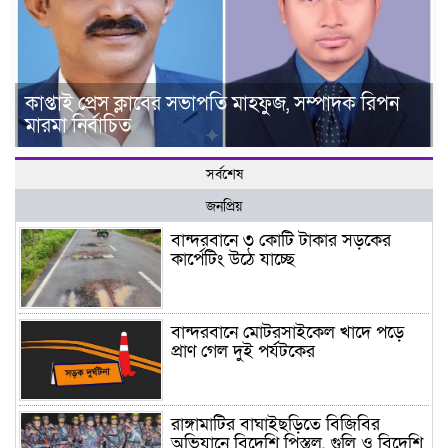
কাপ্তাই প্রেস ক্লাবের সভাপতি মাহফুজ, সম্পাদক রিপন
মারমা নির্বাচিত
সর্বশেষ
জনপ্রিয়
বান্দরবানে ৩ কোটি টাকার সড়কের
কার্পেটিং উঠে যাচ্ছে
বান্দরবানে মোটরসাইকেল খাদে পড়ে
প্রাণ গেল দুই পর্যটকের
রাঙ্গামাটির বাঘাইছড়িতে বিজিবির
অভিযানে বিদেশি পিস্তল, গুলি ও বিদেশি