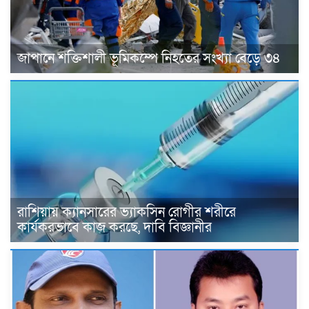
জাপানে শক্তিশালী ভূমিকম্পে নিহতের সংখ্যা বেড়ে ৩৪
রাশিয়ায় ক্যানসারের ভ্যাকসিন রোগীর শরীরে
কার্যকরভাবে কাজ করছে, দাবি বিজ্ঞানীর