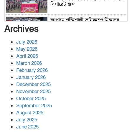
সিগারেট জব্দ
জাপানে শক্তিশালী ভূমিকম্পে নিহতের
সংখ্যা বেড়ে ৩৪
Archives
July 2026
রাশিয়ায় ক্যানসারের ভ্যাকসিন রোগীর
May 2026
শরীরে কার্যকরভাবে কাজ করছে, দাবি
April 2026
বিজ্ঞানীর
March 2026
February 2026
কাপ্তাই প্রেস ক্লাবের সভাপতি মাহফুজ,
January 2026
সম্পাদক রিপন মারমা নির্বাচিত
December 2025
November 2025
October 2025
মালয়েশিয়ার প্রধানমন্ত্রীকে চিঠি দেয়ার
September 2025
পর ফোন তারেক রহমানের,গ্যাস সঙ্কট
মোকাবিলায় সহায়তার আশ্বাস
August 2025
July 2025
June 2025
২২১ কোটি টাকা বেড়েছে রেলের আয়,