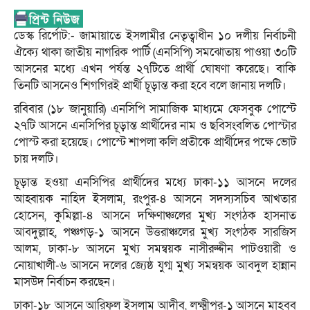
ডেস্ক রির্পোট:- জামায়াতে ইসলামীর নেতৃত্বাধীন ১০ দলীয় নির্বাচনী
ঐক্যে থাকা জাতীয় নাগরিক পার্টি (এনসিপি) সমঝোতায় পাওয়া ৩০টি
আসনের মধ্যে এখন পর্যন্ত ২৭টিতে প্রার্থী ঘোষণা করেছে। বাকি
তিনটি আসনেও শিগগিরই প্রার্থী চূড়ান্ত করা হবে বলে জানায় দলটি।
রবিবার (১৮ জানুয়ারি) এনসিপি সামাজিক মাধ্যমে ফেসবুক পোস্টে
২৭টি আসনে এনসিপির চূড়ান্ত প্রার্থীদের নাম ও ছবিসংবলিত পোস্টার
পোস্ট করা হয়েছে। পোস্টে শাপলা কলি প্রতীকে প্রার্থীদের পক্ষে ভোট
চায় দলটি।
চূড়ান্ত হওয়া এনসিপির প্রার্থীদের মধ্যে ঢাকা-১১ আসনে দলের
আহ্বায়ক নাহিদ ইসলাম, রংপুর-৪ আসনে সদস্যসচিব আখতার
হোসেন, কুমিল্লা-৪ আসনে দক্ষিণাঞ্চলের মুখ্য সংগঠক হাসনাত
আবদুল্লাহ, পঞ্চগড়-১ আসনে উত্তরাঞ্চলের মুখ্য সংগঠক সারজিস
আলম, ঢাকা-৮ আসনে মুখ্য সমন্বয়ক নাসীরুদ্দীন পাটওয়ারী ও
নোয়াখালী-৬ আসনে দলের জ্যেষ্ঠ যুগ্ম মুখ্য সমন্বয়ক আবদুল হান্নান
মাসউদ নির্বাচন করছেন।
ঢাকা-১৮ আসনে আরিফুল ইসলাম আদীব, লক্ষ্মীপুর-১ আসনে মাহবুব