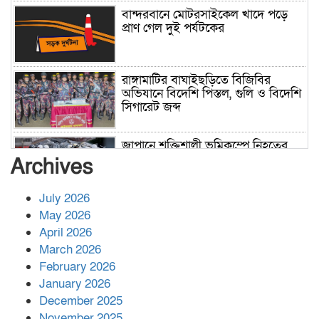
বান্দরবানে মোটরসাইকেল খাদে পড়ে
প্রাণ গেল দুই পর্যটকের
রাঙ্গামাটির বাঘাইছড়িতে বিজিবির
অভিযানে বিদেশি পিস্তল, গুলি ও বিদেশি
সিগারেট জব্দ
জাপানে শক্তিশালী ভূমিকম্পে নিহতের
সংখ্যা বেড়ে ৩৪
Archives
July 2026
রাশিয়ায় ক্যানসারের ভ্যাকসিন রোগীর
May 2026
শরীরে কার্যকরভাবে কাজ করছে, দাবি
April 2026
বিজ্ঞানীর
March 2026
February 2026
কাপ্তাই প্রেস ক্লাবের সভাপতি মাহফুজ,
January 2026
সম্পাদক রিপন মারমা নির্বাচিত
December 2025
November 2025