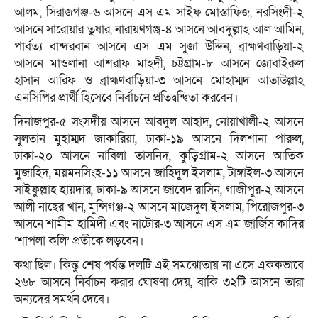
আলম, সিরাজগঞ্জ-৬ আসনে এস এম সাইফ মোস্তাফিজ, নরসিংদী-২
আসনে সারোয়ার তুষার, নারায়ণগঞ্জ-৪ আসনে আবদুল্লাহ আল আমিন,
পার্বত্য বান্দরবান আসনে এস এম সুজা উদ্দিন, ব্রাহ্মণবাড়িয়া-২
আসনে মাওলানা আশরাফ মাহদী, চট্টগ্রাম-৮ আসনে জোবাইরুল
হাসান আরিফ ও ব্রাহ্মণবাড়িয়া-৩ আসনে মোহাম্মদ আতাউল্লাহ
এনসিপির প্রার্থী হিসেবে নির্বাচনে প্রতিদ্বন্দ্বিতা করবেন।
দিনাজপুর-৫ সংসদীয় আসনে আবদুল আহাদ, নোয়াখালী-২ আসনে
সুলতান মুহাম্মদ জাকারিয়া, ঢাকা-১৯ আসনে দিলশানা পারুল,
ঢাকা-২০ আসনে নাবিলা তাসনিদ, কুড়িগ্রাম-২ আসনে আতিক
মুজাহিদ, ময়মনসিংহ-১১ আসনে জাহিদুল ইসলাম, টাঙ্গাইল-৩ আসনে
সাইফুল্লাহ হায়দার, ঢাকা-৯ আসনে জাবেদ রাসিন, গাজীপুর-২ আসনে
আলী নাছের খান, মুন্সিগঞ্জ-২ আসনে মাজেদুল ইসলাম, পিরোজপুর-৩
আসনে শামীম হামিদী এবং নাটোর-৩ আসনে এস এম জার্জিস কাদির
‘শাপলা কলি’ প্রতীকে লড়বেন।
কথা ছিল। কিন্তু শেষ পর্যন্ত দলটি এই সমঝোতায় না এসে এককভাবে
২৬৮ আসনে নির্বাচন করার ঘোষণা দেয়, বাকি ৩২টি আসনে তারা
অন্যদের সমর্থন দেবে।