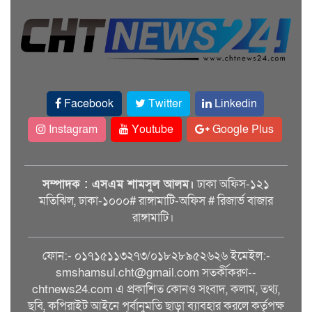
Facebook
Twitter
Linkedin
Instagram
Youtube
Google Plus
সম্পাদক : এসএম শামসুল আলম।
ঢাকা অফিস-১২১
মতিঝিল, ঢাকা-১০০০# রাঙ্গামাটি-অফিস # রিজার্ভ বাজার
রাঙ্গামাটি।
ফোন:- ০১৭১৫১১৩২৭৩/০১৮২৮৯৫২৬২৬ ইমেইল:-
smshamsul.cht@gmail.com সতর্কীকরণ--
chtnews24.com এ প্রকাশিত কোনও সংবাদ, কলাম, তথ্য,
ছবি, কপিরাইট আইনে পূর্বানুমতি ছাড়া ব্যাবহার করলে কর্তৃপক্ষ