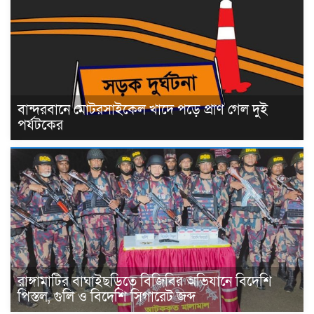
বান্দরবানে মোটরসাইকেল খাদে পড়ে প্রাণ গেল দুই
পর্যটকের
রাঙ্গামাটির বাঘাইছড়িতে বিজিবির অভিযানে বিদেশি
পিস্তল, গুলি ও বিদেশি সিগারেট জব্দ