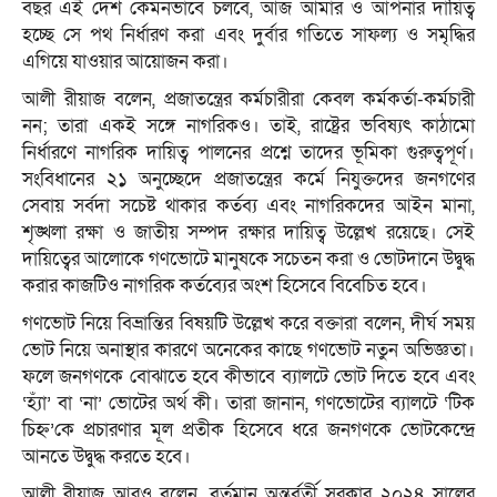
বছর এই দেশ কেমনভাবে চলবে, আজ আমার ও আপনার দায়িত্ব
হচ্ছে সে পথ নির্ধারণ করা এবং দুর্বার গতিতে সাফল্য ও সমৃদ্ধির
এগিয়ে যাওয়ার আয়োজন করা।
আলী রীয়াজ বলেন, প্রজাতন্ত্রের কর্মচারীরা কেবল কর্মকর্তা-কর্মচারী
নন; তারা একই সঙ্গে নাগরিকও। তাই, রাষ্ট্রের ভবিষ্যৎ কাঠামো
নির্ধারণে নাগরিক দায়িত্ব পালনের প্রশ্নে তাদের ভূমিকা গুরুত্বপূর্ণ।
সংবিধানের ২১ অনুচ্ছেদে প্রজাতন্ত্রের কর্মে নিযুক্তদের জনগণের
সেবায় সর্বদা সচেষ্ট থাকার কর্তব্য এবং নাগরিকদের আইন মানা,
শৃঙ্খলা রক্ষা ও জাতীয় সম্পদ রক্ষার দায়িত্ব উল্লেখ রয়েছে। সেই
দায়িত্বের আলোকে গণভোটে মানুষকে সচেতন করা ও ভোটদানে উদ্বুদ্ধ
করার কাজটিও নাগরিক কর্তব্যের অংশ হিসেবে বিবেচিত হবে।
গণভোট নিয়ে বিভ্রান্তির বিষয়টি উল্লেখ করে বক্তারা বলেন, দীর্ঘ সময়
ভোট নিয়ে অনাস্থার কারণে অনেকের কাছে গণভোট নতুন অভিজ্ঞতা।
ফলে জনগণকে বোঝাতে হবে কীভাবে ব্যালটে ভোট দিতে হবে এবং
‘হ্যাঁ’ বা ‘না’ ভোটের অর্থ কী। তারা জানান, গণভোটের ব্যালটে ‘টিক
চিহ্ন’কে প্রচারণার মূল প্রতীক হিসেবে ধরে জনগণকে ভোটকেন্দ্রে
আনতে উদ্বুদ্ধ করতে হবে।
আলী রীয়াজ আরও বলেন, বর্তমান অন্তর্বর্তী সরকার ২০২৪ সালের