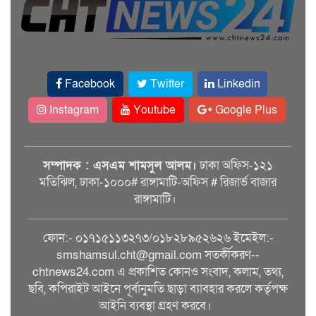
Facebook
Twitter
Linkedin
Instagram
Youtube
Google Plus
সম্পাদক : এসএম শামসুল আলম।
ঢাকা অফিস-১২১
মতিঝিল, ঢাকা-১০০০# রাঙ্গামাটি-অফিস # রিজার্ভ বাজার
রাঙ্গামাটি।
ফোন:- ০১৭১৫১১৩২৭৩/০১৮২৮৯৫২৬২৬ ইমেইল:-
smshamsul.cht@gmail.com সতর্কীকরণ--
chtnews24.com এ প্রকাশিত কোনও সংবাদ, কলাম, তথ্য,
ছবি, কপিরাইট আইনে পূর্বানুমতি ছাড়া ব্যাবহার করলে কর্তৃপক্ষ
আইনি ব্যবস্থা গ্রহণ করবে।