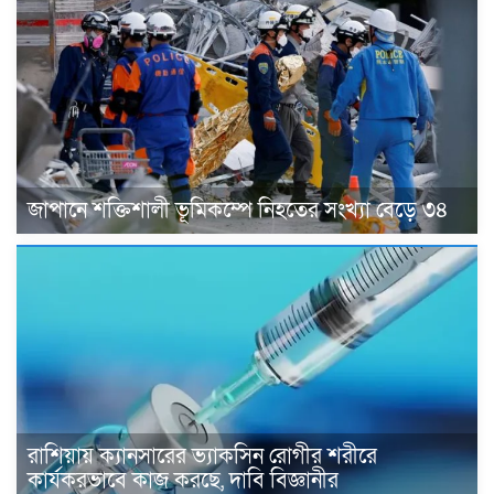
জাপানে শক্তিশালী ভূমিকম্পে নিহতের সংখ্যা বেড়ে ৩৪
রাশিয়ায় ক্যানসারের ভ্যাকসিন রোগীর শরীরে
কার্যকরভাবে কাজ করছে, দাবি বিজ্ঞানীর