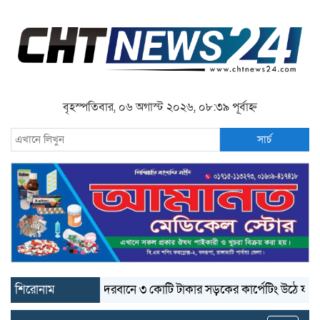
বৃহস্পতিবার, ০৬ অগাস্ট ২০২৬, ০৮:৩৯ পূর্বাহ্ন
সার্চ
শিরোনাম
বান্দরবানে ৩ কোটি টাকার সড়কের কার্পেটিং উঠে যাচ্ছে
বা