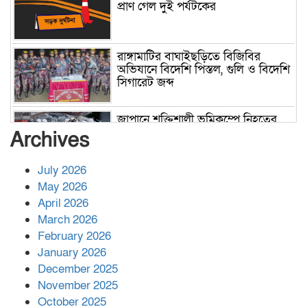
প্রাণ গেল দুই পর্যটকের
রাঙ্গামাটির বাঘাইছড়িতে বিজিবির
অভিযানে বিদেশি পিস্তল, গুলি ও বিদেশি
সিগারেট জব্দ
জাপানে শক্তিশালী ভূমিকম্পে নিহতের
সংখ্যা বেড়ে ৩৪
Archives
July 2026
রাশিয়ায় ক্যানসারের ভ্যাকসিন রোগীর
May 2026
শরীরে কার্যকরভাবে কাজ করছে, দাবি
April 2026
বিজ্ঞানীর
March 2026
February 2026
কাপ্তাই প্রেস ক্লাবের সভাপতি মাহফুজ,
January 2026
সম্পাদক রিপন মারমা নির্বাচিত
December 2025
November 2025
October 2025