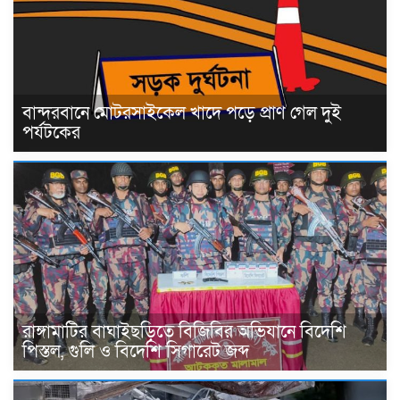
বান্দরবানে মোটরসাইকেল খাদে পড়ে প্রাণ গেল দুই
পর্যটকের
রাঙ্গামাটির বাঘাইছড়িতে বিজিবির অভিযানে বিদেশি
পিস্তল, গুলি ও বিদেশি সিগারেট জব্দ