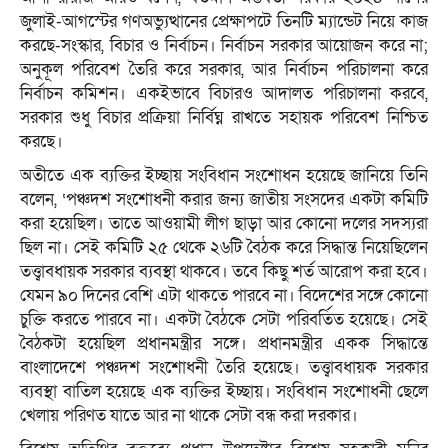
জুলাই-আগস্টের গণঅভ্যুত্থানের প্রেক্ষাপটে তিনটি ম্যান্ডেট নিয়ে কাজ
করছে-সংস্কার, বিচার ও নির্বাচন। নির্বাচন সরকার আয়োজন করে না;
অনুকূল পরিবেশ তৈরি করে সরকার, আর নির্বাচন পরিচালনা করে
নির্বাচন কমিশন। একইভাবে বিচারও আদালত পরিচালনা করবে,
সরকার শুধু বিচার প্রক্রিয়া নির্বিঘ্ন রাখতে সহায়ক পরিবেশ নিশ্চিত
করছে।
অতীতে এক ব্যক্তির ইচ্ছায় সংবিধান সংশোধন হয়েছে জানিয়ে তিনি
বলেন, ‘পঞ্চদশ সংশোধনী করার জন্য জাতীয় সংসদের একটা কমিটি
করা হয়েছিল। তাতে আওয়ামী লীগ ছাড়া আর কোনো দলের সদস্যরা
ছিল না। সেই কমিটি ২৫ থেকে ২৬টি বৈঠক করে সিদ্ধান্ত নিয়েছিলেন
তত্ত্বাবধায়ক সরকার ব্যবস্থা থাকবে। তবে কিছু শর্ত আরোপ করা হবে।
যেমন ৯০ দিনের বেশি এটা থাকতে পারবে না। বিদেশের সঙ্গে কোনো
চুক্তি করতে পারবে না। একটা বৈঠকে সেটা পরিবর্তিত হয়েছে। সেই
বৈঠকটা হয়েছিল প্রধানমন্ত্রীর সঙ্গে। প্রধানমন্ত্রীর একক সিদ্ধান্তে
বাংলাদেশে পঞ্চদশ সংশোধনী তৈরি হয়েছে। তত্ত্বাবধায়ক সরকার
ব্যবস্থা বাতিল হয়েছে এক ব্যক্তির ইচ্ছায়। সংবিধান সংশোধনী ছেলে
খেলায় পরিণত যাতে আর না থাকে সেটা বন্ধ করা দরকার।