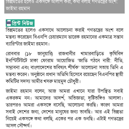
ভিন্নমতের হলেও একসঙ্গে আলাপ করা, কথা বলাই গণতন্ত্রের অংশ:
জাইমা রহমান
ভিন্নমতের হলেও একসাথে আলোচনা করাই গণতন্ত্রের অংশ বলে
মন্তব্য করেছেন বিএনপি চেয়ারম্যান তারেক রহমানের একমাত্র সন্তান
ব্যারিস্টার জাইমা রহমান।
রোববার (১৮ জানুয়ারি) রাজধানীর খামারবাড়িতে কৃষিবিদ
ইনস্টিটিউটে ঢাকা ফোরাম আয়োজিত ‘জাতি গঠনে নারী: নীতি,
সম্ভাবনা এবং বাংলাদেশের ভবিষ্যৎ শীর্ষক’ আলোচনা সভায় তিনি এ
মন্তব্য করেন। অনুষ্ঠানে প্রধান অতিথি হিসেবে রয়েছেন বিএনপির স্থায়ী
কমিটির সদস্য আমীর খসরু মাহমুদ চৌধুরী।
জাইমা রহমান বলেন, আজ আমরা এখানে যারা উপস্থিত সবাই
একরকম নন। আমাদের আদর্শ, অভিজ্ঞতা, দৃষ্টিভঙ্গিও আলাদা।
তারপরও আমরা একসঙ্গে বসেছি, আলোচনা করছি। কারণ আমরা
সবাই দেশের জন্য, দেশের মানুষের জন্য ভাবছি। আর এই ভিন্নতা
নিয়েই একসঙ্গে কথা বলছি, একের পর এক শুনছি। এটাই গণতন্ত্রের
আসল সৌন্দর্য।