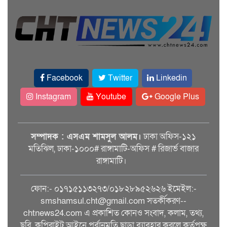
Facebook
Twitter
Linkedin
Instagram
Youtube
Google Plus
সম্পাদক : এসএম শামসুল আলম।
ঢাকা অফিস-১২১
মতিঝিল, ঢাকা-১০০০# রাঙ্গামাটি-অফিস # রিজার্ভ বাজার
রাঙ্গামাটি।
ফোন:- ০১৭১৫১১৩২৭৩/০১৮২৮৯৫২৬২৬ ইমেইল:-
smshamsul.cht@gmail.com সতর্কীকরণ--
chtnews24.com এ প্রকাশিত কোনও সংবাদ, কলাম, তথ্য,
ছবি, কপিরাইট আইনে পূর্বানুমতি ছাড়া ব্যাবহার করলে কর্তৃপক্ষ