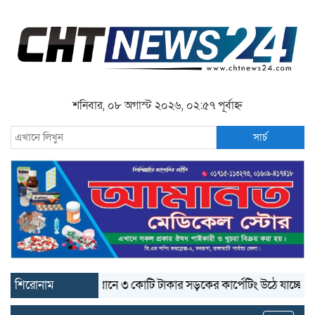
শনিবার, ০৮ অগাস্ট ২০২৬, ০২:৫৭ পূর্বাহ্ন
সার্চ
শিরোনাম
বান্দরবানে ৩ কোটি টাকার সড়কের কার্পেটিং উঠে যাচ্ছে
বান্