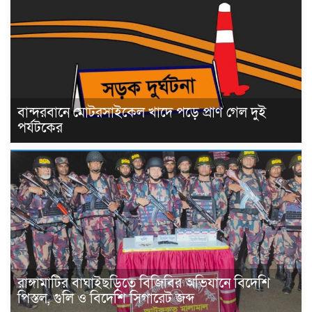
বান্দরবানে মোটরসাইকেল খাদে পড়ে প্রাণ গেল দুই
পর্যটকের
রাঙ্গামাটির বাঘাইছড়িতে বিজিবির অভিযানে বিদেশি
পিস্তল, গুলি ও বিদেশি সিগারেট জব্দ