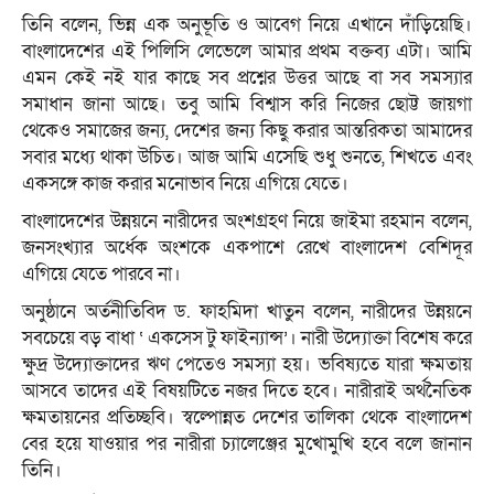
তিনি বলেন, ভিন্ন এক অনুভূতি ও আবেগ নিয়ে এখানে দাঁড়িয়েছি।
বাংলাদেশের এই পিলিসি লেভেলে আমার প্রথম বক্তব্য এটা। আমি
এমন কেই নই যার কাছে সব প্রশ্নের উত্তর আছে বা সব সমস্যার
সমাধান জানা আছে। তবু আমি বিশ্বাস করি নিজের ছোট্ট জায়গা
থেকেও সমাজের জন্য, দেশের জন্য কিছু করার আন্তরিকতা আমাদের
সবার মধ্যে থাকা উচিত। আজ আমি এসেছি শুধু শুনতে, শিখতে এবং
একসঙ্গে কাজ করার মনোভাব নিয়ে এগিয়ে যেতে।
বাংলাদেশের উন্নয়নে নারীদের অংশগ্রহণ নিয়ে জাইমা রহমান বলেন,
জনসংখ্যার অর্ধেক অংশকে একপাশে রেখে বাংলাদেশ বেশিদূর
এগিয়ে যেতে পারবে না।
অনুষ্ঠানে অর্তনীতিবিদ ড. ফাহমিদা খাতুন বলেন, নারীদের উন্নয়নে
সবচেয়ে বড় বাধা ‘ একসেস টু ফাইন্যান্স’। নারী উদ্যোক্তা বিশেষ করে
ক্ষুদ্র উদ্যোক্তাদের ঋণ পেতেও সমস্যা হয়। ভবিষ্যতে যারা ক্ষমতায়
আসবে তাদের এই বিষয়টিতে নজর দিতে হবে। নারীরাই অর্থনৈতিক
ক্ষমতায়নের প্রতিচ্ছবি। স্বল্পোন্নত দেশের তালিকা থেকে বাংলাদেশ
বের হয়ে যাওয়ার পর নারীরা চ্যালেঞ্জের মুখোমুখি হবে বলে জানান
তিনি।