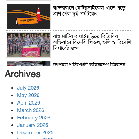
বান্দরবানে মোটরসাইকেল খাদে পড়ে
প্রাণ গেল দুই পর্যটকের
রাঙ্গামাটির বাঘাইছড়িতে বিজিবির
অভিযানে বিদেশি পিস্তল, গুলি ও বিদেশি
সিগারেট জব্দ
জাপানে শক্তিশালী ভূমিকম্পে নিহতের
সংখ্যা বেড়ে ৩৪
Archives
July 2026
রাশিয়ায় ক্যানসারের ভ্যাকসিন রোগীর
May 2026
শরীরে কার্যকরভাবে কাজ করছে, দাবি
April 2026
বিজ্ঞানীর
March 2026
February 2026
কাপ্তাই প্রেস ক্লাবের সভাপতি মাহফুজ,
January 2026
সম্পাদক রিপন মারমা নির্বাচিত
December 2025