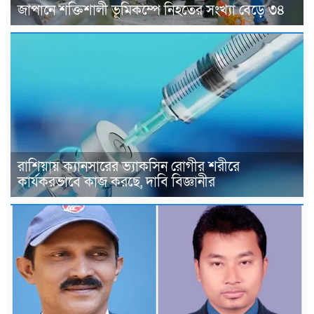
জাপানে শক্তিশালী ভূমিকম্পে নিহতের সংখ্যা বেড়ে ৩৪
রাশিয়ায় ক্যানসারের ভ্যাকসিন রোগীর শরীরে
কার্যকরভাবে কাজ করছে, দাবি বিজ্ঞানীর