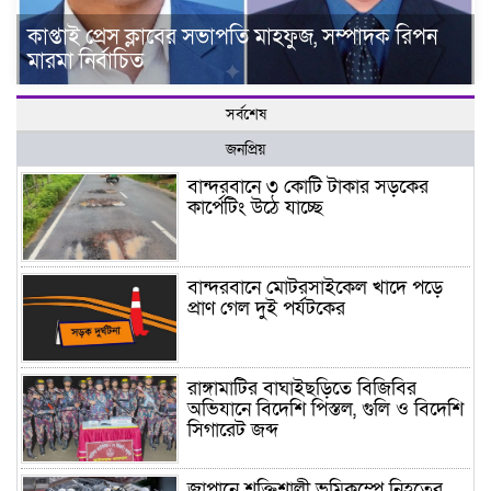
কাপ্তাই প্রেস ক্লাবের সভাপতি মাহফুজ, সম্পাদক রিপন
মারমা নির্বাচিত
সর্বশেষ
জনপ্রিয়
বান্দরবানে ৩ কোটি টাকার সড়কের
কার্পেটিং উঠে যাচ্ছে
বান্দরবানে মোটরসাইকেল খাদে পড়ে
প্রাণ গেল দুই পর্যটকের
রাঙ্গামাটির বাঘাইছড়িতে বিজিবির
অভিযানে বিদেশি পিস্তল, গুলি ও বিদেশি
সিগারেট জব্দ
জাপানে শক্তিশালী ভূমিকম্পে নিহতের