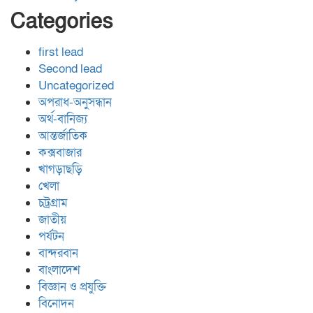
Categories
first lead
Second lead
Uncategorized
অপরাধ-অনুসন্ধান
অর্থ-বানিজ্য
আন্তর্জাতিক
কক্সবাজার
খাগড়াছড়ি
খেলা
চট্রগ্রাম
জাতীয়
পর্যটন
বান্দরবান
বাংলাদেশ
বিজ্ঞান ও প্রযুক্তি
বিনোদন