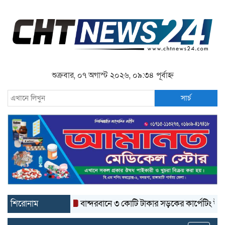
শুক্রবার, ০৭ অগাস্ট ২০২৬, ০৯:৩৪ পূর্বাহ্ন
সার্চ
শিরোনাম
বান্দরবানে ৩ কোটি টাকার সড়কের কার্পেটিং উঠে যাচ্ছ