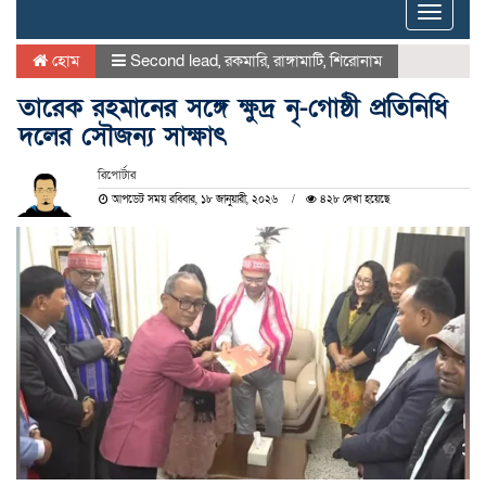
Toggle
naviga
হোম
Second lead
,
রকমারি
,
রাঙ্গামাটি
,
শিরোনাম
তারেক রহমানের সঙ্গে ক্ষুদ্র নৃ-গোষ্ঠী প্রতিনিধি
দলের সৌজন্য সাক্ষাৎ
রিপোর্টার
আপডেট সময় রবিবার, ১৮ জানুয়ারী, ২০২৬
৪২৮ দেখা হয়েছে