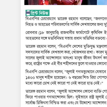
বিএনপির চেয়ারম্যান তারেক রহমান বলেছেন, “জনগণ
নিহত ও আহতের পরিবারবর্গের সার্বিক দেখভালের জন্য মুক্
রোববার (১৮ জানুয়ারি) রাজধানীর ফার্মগেটে কৃষিবিদ
আহতদের সঙ্গে মতবিনিময় সভায় প্রধান অতিথির বক্তব্য
তারেক রহমান বলেন, “বিএনপি দেশের মুক্তিযুদ্ধ মন্ত্রণা
সদস্যদের সার্বিক দেখভাল করা, খোঁজখবর রাখা। কারণ ম
সালের জুলাই আন্দোলনে অসংখ্য মানুষ জীবন উৎসর্গ কর
করে, রাষ্ট্রের পক্ষে এই বীর শহীদদের ভুলে যাওয়ার কো
বিএনপি চেয়ারম্যান বলেন, “জুলাই গণঅভ্যুত্থানে যেভাবে
১৪০০ মানুষ শহীদ হয়েছেন। ৬ বছরের শিশু রিয়া গোপ
মধ্যে কারো চোখ নেই কারো পা নেই কারো হাত নেই।”
তারেক রহমান বলেন, “জুলাই আন্দোলন কোনো ব্যক্তি গোষ্ঠ
ফিরে পাওয়ার গণআন্দোলন ছিল। দুইভাবে রাষ্ট্র জুলাই য
সর্বোচ্চ চিকিৎসা নিশ্চিত করা এবং যে উদ্দেশ্যে আন্দোলন