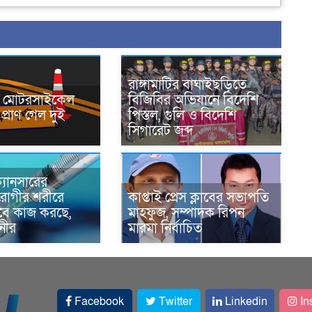
রাঙ্গামাটির বাঘাইছড়িতে
নে মোটরসাইকেল
বিজিবির অভিযানে বিদেশি
প্রাণ গেল দুই
পিস্তল, গুলি ও বিদেশি
সিগারেট জব্দ
্যানসারের
রোগীর শরীরে
কাপ্তাই প্রেস ক্লাবের সভাপতি
াবে কাজ করছে,
মাহফুজ, সম্পাদক রিপন
ানীর
মারমা নির্বাচিত
Facebook
Twitter
Linkedin
In