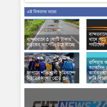
এই বিভাগের আরো
বান্দরবা
বান্দরবানে ৩ কোটি টাকার
খাদে পড়ে 
সড়কের কার্পেটিং উঠে যাচ্ছে
পর্যটকের
রাশিয়ায় ক
ভ্যাকসিন 
জাপানে শক্তিশালী ভূমিকম্পে
কার্যকরভ
নিহতের সংখ্যা বেড়ে ৩৪
দাবি বিজ্ঞ