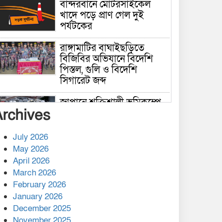
বান্দরবানে মোটরসাইকেল
খাদে পড়ে প্রাণ গেল দুই
পর্যটকের
রাঙ্গামাটির বাঘাইছড়িতে
বিজিবির অভিযানে বিদেশি
পিস্তল, গুলি ও বিদেশি
সিগারেট জব্দ
জাপানে শক্তিশালী ভূমিকম্পে
Archives
নিহতের সংখ্যা বেড়ে ৩৪
July 2026
রাশিয়ায় ক্যানসারের ভ্যাকসিন
May 2026
রোগীর শরীরে কার্যকরভাবে
April 2026
কাজ করছে, দাবি বিজ্ঞানীর
March 2026
February 2026
কাপ্তাই প্রেস ক্লাবের সভাপতি
মাহফুজ, সম্পাদক রিপন মারমা
January 2026
নির্বাচিত
December 2025
November 2025