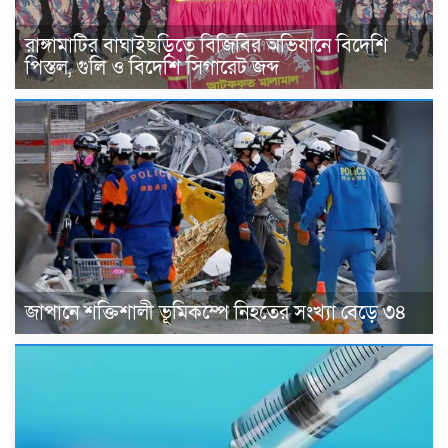
রাঙ্গামাটির বাঘাইছড়িতে বিজিবির অভিযানে বিদেশি
পিস্তল, গুলি ও বিদেশি সিগারেট জব্দ
জাপানে শক্তিশালী ভূমিকম্পে নিহতের সংখ্যা বেড়ে ৩৪