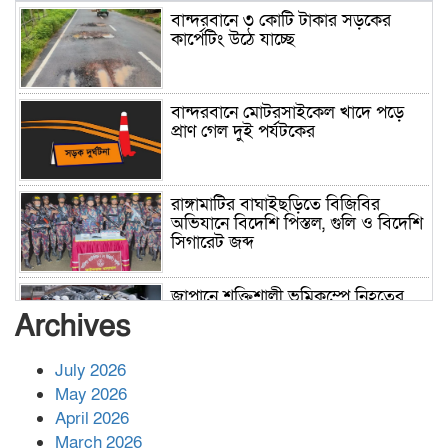
বান্দরবানে ৩ কোটি টাকার সড়কের
কার্পেটিং উঠে যাচ্ছে
বান্দরবানে মোটরসাইকেল খাদে পড়ে
প্রাণ গেল দুই পর্যটকের
রাঙ্গামাটির বাঘাইছড়িতে বিজিবির
অভিযানে বিদেশি পিস্তল, গুলি ও বিদেশি
সিগারেট জব্দ
জাপানে শক্তিশালী ভূমিকম্পে নিহতের
সংখ্যা বেড়ে ৩৪
Archives
July 2026
রাশিয়ায় ক্যানসারের ভ্যাকসিন রোগীর
May 2026
শরীরে কার্যকরভাবে কাজ করছে, দাবি
April 2026
বিজ্ঞানীর
March 2026