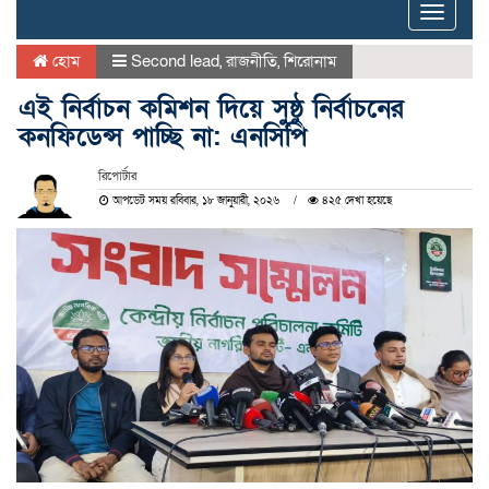
Toggle
naviga
হোম
Second lead
,
রাজনীতি
,
শিরোনাম
এই নির্বাচন কমিশন দিয়ে সুষ্ঠু নির্বাচনের
কনফিডেন্স পাচ্ছি না: এনসিপি
রিপোর্টার
আপডেট সময় রবিবার, ১৮ জানুয়ারী, ২০২৬
৪২৫ দেখা হয়েছে