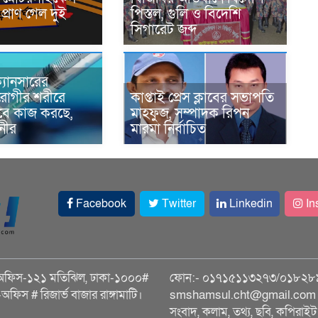
প্রাণ গেল দুই
পিস্তল, গুলি ও বিদেশি
সিগারেট জব্দ
্যানসারের
রোগীর শরীরে
কাপ্তাই প্রেস ক্লাবের সভাপতি
াবে কাজ করছে,
মাহফুজ, সম্পাদক রিপন
ানীর
মারমা নির্বাচিত
Facebook
Twitter
Linkedin
In
অফিস-১২১ মতিঝিল, ঢাকা-১০০০#
ফোন:- ০১৭১৫১১৩২৭৩/০১৮২৮
ি-অফিস # রিজার্ভ বাজার রাঙ্গামাটি।
smshamsul.cht@gmail.com স
সংবাদ, কলাম, তথ্য, ছবি, কপিরাইট 