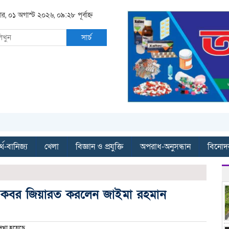
ার, ০১ অগাস্ট ২০২৬, ০৯:২৮ পূর্বাহ্ন
সার্চ
্থ-বানিজ্য
খেলা
বিজ্ঞান ও প্রযুক্তি
অপরাধ-অনুসন্ধান
বিনোদ
ির কবর জিয়ারত করলেন জাইমা রহমান
খা হয়েছে