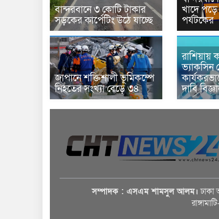
বান্দরবানে ৩ কোটি টাকার
খাদে পড়ে 
সড়কের কার্পেটিং উঠে যাচ্ছে
পর্যটকের
রাশিয়ায় ক
ভ্যাকসিন 
জাপানে শক্তিশালী ভূমিকম্পে
কার্যকরভ
নিহতের সংখ্যা বেড়ে ৩৪
দাবি বিজ্ঞ
সম্পাদক : এসএম শামসুল আলম।
ঢাকা 
রাঙ্গামাট