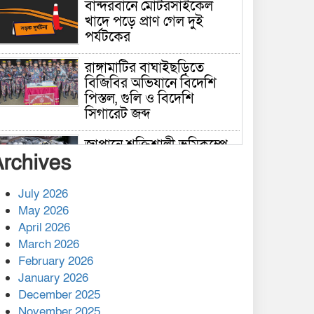
বান্দরবানে মোটরসাইকেল
খাদে পড়ে প্রাণ গেল দুই
পর্যটকের
রাঙ্গামাটির বাঘাইছড়িতে
বিজিবির অভিযানে বিদেশি
পিস্তল, গুলি ও বিদেশি
সিগারেট জব্দ
জাপানে শক্তিশালী ভূমিকম্পে
Archives
নিহতের সংখ্যা বেড়ে ৩৪
July 2026
রাশিয়ায় ক্যানসারের ভ্যাকসিন
May 2026
রোগীর শরীরে কার্যকরভাবে
April 2026
কাজ করছে, দাবি বিজ্ঞানীর
March 2026
February 2026
কাপ্তাই প্রেস ক্লাবের সভাপতি
মাহফুজ, সম্পাদক রিপন মারমা
January 2026
নির্বাচিত
December 2025
November 2025