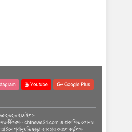
stagram
Youtube
Google Plus
৯৫২৬২৬ ইমেইল:-
তর্কীকরণ-- chtnews24.com এ প্রকাশিত কোনও
আইনে পূর্বানুমতি ছাড়া ব্যাবহার করলে কর্তৃপক্ষ