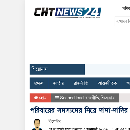
শনিব
শিরোনাম
প্রচ্ছদ
জাতীয়
রাজনীতি
আন্তর্জাতিক
অর
হোম
Second lead
,
রাজনীতি
,
শিরোনাম
পরিবারের সদস্যদের নিয়ে দাদা-দাদ
রিপোর্টার
আপডেট সময় শুক্রবার, ২ জানুয়ারী, ২০২৬
৩৫৫ দে