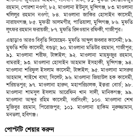
রহমান, পোরশা নওগাঁ, ৮২. মাওলানা ইউনুস, মুন্সিগঞ্জ, ৮৩. মাওলানা
খলিলুর রহমান নওগাঁ, ৮৪. মাওলানা জাকির হোসাইন কাসেমী,
নারায়ণগঞ্জ, ৮৫. মুফতী আলমগীর, পাতিয়ালা, মুন্সিগঞ্জ, ৮৬. মুফতি
লুৎফর রহমান ফরায়জী; ৮৭. মুফতি রিদওয়ান রফিকী, গাজীপুর।
এছাড়াও আরও বিবৃতি দিয়েছেন- মুফতি আব্দুল জব্বার কাসেমী; ৮৯.
মুফতি শফি কাসেমী, বগুড়া; ৯০. মাওলানা মতিউর রহমান, গাজীপুর;
৯১. মাওলানা শরীফ, টাঙ্গাইল; ৯২. মাওলানা মাহফুজুর রহমান,
ধামরাই; ৯৩. মাওলানা হোসাইন আহমাদ ইসহাকী, মুন্সিগঞ্জ; ৯৪.
মাওলানা শরিফুল ইসলাম কাসেমী, টাঙ্গাইল; ৯৫. মাওলানা মাসরুর
আহমাদ, শাইখে বাঘা, সিলেট; ৯৬. মাওলানা জিয়াউল হক কাসেমী,
শরিয়তপুর; ৯৭. মাওলানা হারুন, মহাপরিচালক, ইক্বরা বোর্ড; ৯৮.
মাওলানা শামসুল ইসলাম আরেফিন খান সাদী, মানিকগঞ্জ; ৯৯.
মাওলানা আব্দুর রহিম কাসেমী, নরসিংদী; ১০০. মাওলানা শেখ
মুজিবুর রহমান, পিরোজপুর; ১০১. মাওলানা হাকিম নুরুজ্জামান,
মনতলা, হবিগঞ্জ।
পোস্টটি শেয়ার করুন