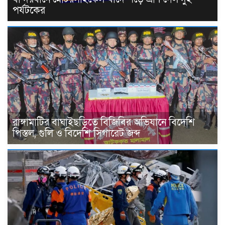
পর্যটকের
রাঙ্গামাটির বাঘাইছড়িতে বিজিবির অভিযানে বিদেশি
পিস্তল, গুলি ও বিদেশি সিগারেট জব্দ