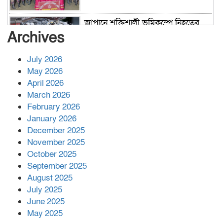
জাপানে শক্তিশালী ভূমিকম্পে নিহতের
সংখ্যা বেড়ে ৩৪
Archives
July 2026
রাশিয়ায় ক্যানসারের ভ্যাকসিন রোগীর
May 2026
শরীরে কার্যকরভাবে কাজ করছে, দাবি
April 2026
বিজ্ঞানীর
March 2026
February 2026
কাপ্তাই প্রেস ক্লাবের সভাপতি মাহফুজ,
January 2026
সম্পাদক রিপন মারমা নির্বাচিত
December 2025
November 2025
October 2025
মালয়েশিয়ার প্রধানমন্ত্রীকে চিঠি দেয়ার
September 2025
পর ফোন তারেক রহমানের,গ্যাস সঙ্কট
মোকাবিলায় সহায়তার আশ্বাস
August 2025
July 2025
June 2025
২২১ কোটি টাকা বেড়েছে রেলের আয়,
কীভাবে?
May 2025