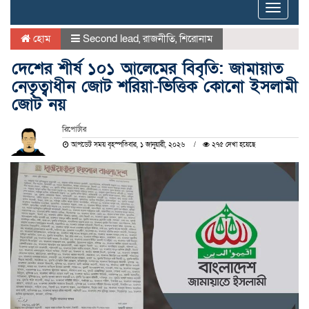
Toggle
naviga
হোম
Second lead
,
রাজনীতি
,
শিরোনাম
দেশের শীর্ষ ১০১ আলেমের বিবৃতি: জামায়াত
নেতৃত্বাধীন জোট শরিয়া-ভিত্তিক কোনো ইসলামী
জোট নয়
রিপোর্টার
আপডেট সময় বৃহস্পতিবার, ১ জানুয়ারী, ২০২৬
২৭৫ দেখা হয়েছে