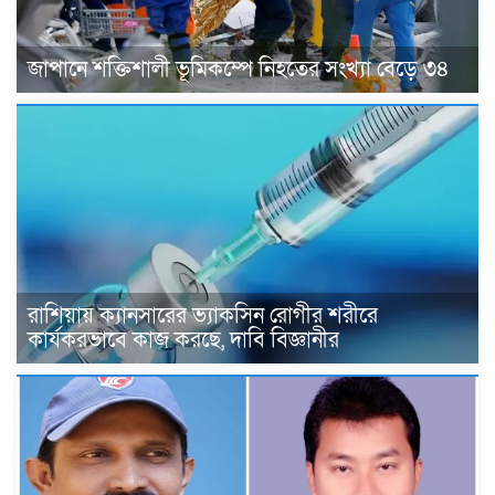
জাপানে শক্তিশালী ভূমিকম্পে নিহতের সংখ্যা বেড়ে ৩৪
রাশিয়ায় ক্যানসারের ভ্যাকসিন রোগীর শরীরে
কার্যকরভাবে কাজ করছে, দাবি বিজ্ঞানীর