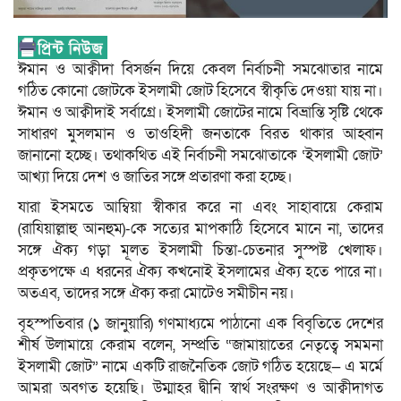
ঈমান ও আক্বীদা বিসর্জন দিয়ে কেবল নির্বাচনী সমঝোতার নামে
গঠিত কোনো জোটকে ইসলামী জোট হিসেবে স্বীকৃতি দেওয়া যায় না।
ঈমান ও আক্বীদাই সর্বাগ্রে। ইসলামী জোটের নামে বিভ্রান্তি সৃষ্টি থেকে
সাধারণ মুসলমান ও তাওহিদী জনতাকে বিরত থাকার আহ্বান
জানানো হচ্ছে। তথাকথিত এই নির্বাচনী সমঝোতাকে ‘ইসলামী জোট’
আখ্যা দিয়ে দেশ ও জাতির সঙ্গে প্রতারণা করা হচ্ছে।
যারা ইসমতে আম্বিয়া স্বীকার করে না এবং সাহাবায়ে কেরাম
(রাযিয়াল্লাহু আনহুম)-কে সত্যের মাপকাঠি হিসেবে মানে না, তাদের
সঙ্গে ঐক্য গড়া মূলত ইসলামী চিন্তা-চেতনার সুস্পষ্ট খেলাফ।
প্রকৃতপক্ষে এ ধরনের ঐক্য কখনোই ইসলামের ঐক্য হতে পারে না।
অতএব, তাদের সঙ্গে ঐক্য করা মোটেও সমীচীন নয়।
বৃহস্পতিবার (১ জানুয়ারি) গণমাধ্যমে পাঠানো এক বিবৃতিতে দেশের
শীর্ষ উলামায়ে কেরাম বলেন, সম্প্রতি “জামায়াতের নেতৃত্বে সমমনা
ইসলামী জোট” নামে একটি রাজনৈতিক জোট গঠিত হয়েছে— এ মর্মে
আমরা অবগত হয়েছি। উম্মাহর দ্বীনি স্বার্থ সংরক্ষণ ও আক্বীদাগত