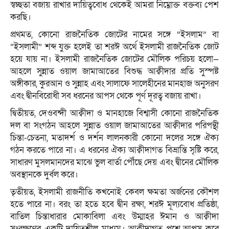
স্বচ্ছতা বজায় রাখার দায়িত্ববোধ থেকেই আমরা নিম্নোক্ত বক্তব্য পেশ
করছি।
প্রথমত, কোনো রাজনৈতিক জোটের নামের সঙ্গে “ইসলাম” বা
“ইসলামী” শব্দ যুক্ত হলেই তা শরঈ অর্থে ইসলামী রাজনৈতিক জোট
হয়ে যায় না। ইসলামী রাজনৈতিক জোটের মৌলিক পরিচয় হলো—
আহলে সুন্নাত ওয়াল জামাআতের বিশুদ্ধ আক্বীদার প্রতি সুস্পষ্ট
অঙ্গীকার, কুরআন ও সুন্নাহ এবং সালাফে সালেহীনের মানহাজ অনুসরণ
এবং দ্বীনবিরোধী সব ধরনের আপস থেকে পূর্ণ দূরত্ব বজায় রাখা।
দ্বিতীয়ত, দেওবন্দী আক্বীদা ও মানহাজে বিশ্বাসী কোনো রাজনৈতিক
দল বা সংগঠন আহলে সুন্নাত ওয়াল জামাআতের আক্বীদার পরিপন্থী
চিন্তা-চেতনা, মতাদর্শ ও দর্শন লালনকারী কোনো দলের সঙ্গে ঐক্য
গঠন করতে পারে না। এ ধরনের ঐক্য আক্বীদাগত বিভ্রান্তি সৃষ্টি করে,
সাধারণ মুসলমানদের মাঝে ভুল বার্তা পৌঁছে দেয় এবং দ্বীনের মৌলিক
অবস্থানকে দুর্বল করে।
তৃতীয়ত, ইসলামী রাজনীতি কখনোই কেবল ক্ষমতা অর্জনের কৌশল
হতে পারে না। বরং তা হতে হবে দ্বীন রক্ষা, শরঈ মূল্যবোধ প্রতিষ্ঠা,
বাতিল চিন্তাধারার মোকাবিলা এবং উম্মাহর ঈমান ও আক্বীদা
সংরক্ষণের একটি দায়িত্বশীল মাধ্যম। আক্বীদাগত প্রশ্নে আপস করে