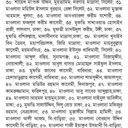
৩০. শায়েখ মা‘শুক উদ্দিন, মুহতামিম, দরগাহ মাদ্রাসা, সিলেট; ৩১.
মাওলানা মহিউল ইসলাম বুরহান, রেঙ্গা সিলেট; ৩২. মাওলানা মুস্তাক
আহমাদ, খুলনা; ৩৩. মাওলানা আনওয়ারুল করীম যশোরী; ৩৪.
মাওলানা ফজলুল করীম কাসেমী; ৩৫. মুফতি সাখাওয়াত হোসাইন
রাজী, লালবাগ, ঢাকা; ৩৬. মুফতী মাসঊদুল করীম, টঙ্গী, ঢাকা; ৩৭.
মুফতি বশিরুল্লাহ, মাদানীনগর মাদ্রাসা,ঢাকা; ৩৮. মাওলানা খুবাইব
বিন তৈয়ব, মহাপরিচালক, জিরি মাদ্রাসা; মাওলানা মাহবুবুল্লাহ
কাসেমী, ময়মনসিংহ; ৩৯. মাওলানা ইউসুফ খাদিমানী, সিলেট; ৪০.
মাওলানা আব্দুল বছির, সুনামগঞ্জ; ৪১. মাওলানা নিজামুদ্দীন,
নোয়াখালী; ৪২. মাওলানা আবুল বাসার মোহাম্মদ সাইফুল ইসলাম,
ঢাকা; ৪৩. মুফতি জাবের কাসেমী, বারিধারা; ৪৪. মাওলানা
হেদায়াতুল্লাহ কাসেমী, বারিধারা; ৪৫. মাওলানা শামসুদ্দীন, জামালপুর;
৪৬. মা‌ওলানা মতিউর রহমান কাসেমী, দিনাজপুর; ৪৭. মাওলানা
কামরুজ্জামান, ফরিদপুর, ৪৮. মাওলানা আবু সাবের আব্দুল্লাহ,ঢাকা;
৪৯. মাওলানা আহমদ মায়মুন,ঢাকা; ৫০. মাওলানা যাইনুল আবিদীন,
ঢাকা; ৫১. মুফতি সালাউদ্দিন, দিলু রোড ঢাকা; ৫২. মাওলানা মফিজুর
রহমান, নেত্রকোনা; ৫৩. মাওলানা মুস্তাকীম বিল্লাহ হামিদী; ৫৪.
মাওলানা আলী আজম, বি-বাড়িয়া; ৫৫. মাওলানা বোরহান উদ্দিন
কাসেমী বি বাড়িয়া; ৫৬. মাওলানা গাজী ইয়াকুব উসমানী বি-বাড়িয়া;