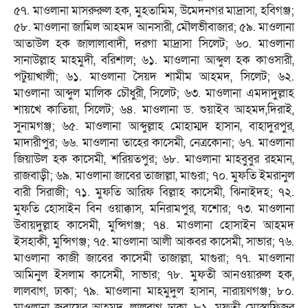
৫৭. মাওলানা মাসরুরুল হক, মুহতামিম, উমেদন‌গর মাদ্রাসা, হবিগঞ্জ;
৫৮. মাওলানা জামিল আহমদ আনসারী, মৌলভীবাজার; ৫৯. মাওলানা
আতাউল হক জালালাবাদী, দরগা মাদ্রাসা সিলেট; ৬০. মাওলানা
সানাউল্লাহ মাহমুদী, বরিশাল; ৬১. মাওলানা আব্দুল হক কাওসারী,
পটুয়াখালী; ৬১. মাওলানা সৈয়দ শামীম আহমদ, সিলেট; ৬২.
মাওলানা আব্দুল মালিক চৌধুরী, সিলেট; ৬৩. মাওলানা এমদাদুল্লাহ
শায়খে কাতিয়া, সিলেট; ৬৪. মাওলানা ড. শুয়াইব আহমদ,দিরাই,
সুনামগঞ্জ; ৬৫. মাওলানা আব্দুল্লাহ মোহাম্মদ হাসান, বাহাদুরপুর,
মাদারীপুর; ৬৬. মাওলানা তাহের কাসেমী, নেত্রকোনা; ৬৭. মাওলানা
জিয়াউল হক কাসেমী, শরিয়তপুর; ৬৮. মাওলানা মাহবুবুর রহমান,
রাজবাড়ী; ৬৯. মাওলানা জাবের তাজাল্লা, মাগুরা; ৭০. মুফতি ইমরানুল
বারী সিরাজী; ৭১. মুফতি আরিফ বিল্লাহ কাসেমী, ঝিনাইদহ; ৭২.
মুফতি হোসাইন বিন ওয়াক্কাস, মনিরামপুর, যশোর; ৭৩. মাওলানা
উবায়দুল্লাহ কাসেমী, মুন্সিগঞ্জ; ৭৪. মাওলানা হোসাইন আহমদ
ইসহাকী, মুন্সিগঞ্জ; ৭৫. মাওলানা আলী আকবর কাসেমী, সাভার; ৭৬.
মাওলানা কাজী জাবের কাসেমী তাজাল্লা, মাগুরা; ৭৭. মাওলানা
আমিনুল ইসলাম কাসেমী, সাভার; ৭৮. মুফতী আনওয়ারুল হক,
লালবাগ, ঢাকা; ৭৯. মাওলানা মাহমুদুল হাসান, নারায়ণগঞ্জ; ৮০.
মাওলানা জুবায়ের আহমদ, লালবাগ ঢাকা, ৮১. মুফতী মোস্তাফিজুর