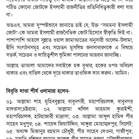
গঠিত কোনো জোটকে ইসলামী রাজনীতির প্রতিনিধিত্বকারী বলা যায়
না।
অতএব, আমরা সুস্পষ্টভাবে জানাতে চাই যে, উক্ত “সমমনা ইসলামী
জোট”-কে আমরা ইসলামী রাজনৈতিক জোট হিসেবে স্বীকৃতি দিই না।
পাশাপাশি আহলে সুন্নাত ওয়াল জামাআতের অনুসারী আলেম-উলামা,
দ্বীনি সংগঠনসমূহ এবং সচেতন মুসলিম জনসাধারণকে এ বিষয়ে
সতর্ক, সচেতন ও দায়িত্বশীল ভূমিকা পালনের আহ্বান জানাচ্ছি।
আল্লাহ তাআলা আমাদের সবাইকে হক বুঝার, হকের ওপর অবিচল
থাকার এবং বাতিল থেকে দূরে থাকার তাওফিক দান করুন। আমিন।
বিবৃতি দাতা শীর্ষ ওলামারা হলেন-
০১. আল্লামা শাহ মুহিববুল্লাহ বাবুনগরী, মহাপরিচালক, বাবুনগর
মাদরাসা,চট্টগ্রাম; ০২. আল্লামা খলিল আহমাদ কুরাইশী,
মহাপরিচালক, হাটহাজারী মাদ্রাসা; ০৩. আল্লামা আব্দুল হামিদ পীর
সাহেব মধুপুর; ০৪. শায়েখ জিয়াউদ্দিন, আঙ্গুরা মোহাম্মদপুর, সিলেট;
০৫. অধ্যক্ষ মিজানুর রহমান চৌধুরী, পীর সাহেব দেওনা, গাজীপুর;
০৬. মুফতি রশিদুর রহমান ফারুক পীর সাহেব বরুনা, মৌলভীবাজার,