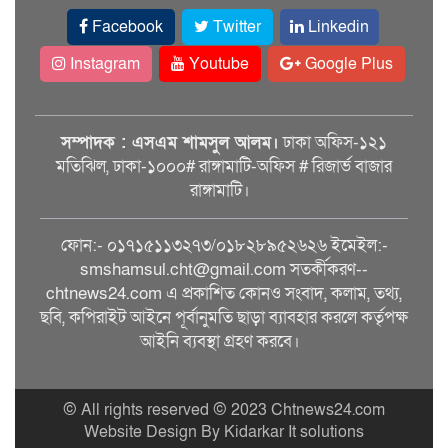
Facebook
Twitter
Linkedin
Instagram
Youtube
Google Plus
সম্পাদক : এসএম শামসুল আলম।
ঢাকা অফিস-১২১
মতিঝিল, ঢাকা-১০০০# রাঙ্গামাটি-অফিস # রিজার্ভ বাজার
রাঙ্গামাটি।
ফোন:- ০১৭১৫১১৩২৭৩/০১৮২৮৯৫২৬২৬ ইমেইল:-
smshamsul.cht@gmail.com সতর্কীকরণ--
chtnews24.com এ প্রকাশিত কোনও সংবাদ, কলাম, তথ্য,
ছবি, কপিরাইট আইনে পূর্বানুমতি ছাড়া ব্যাবহার করলে কর্তৃপক্ষ
আইনি ব্যবস্থা গ্রহণ করবে।
© All rights reserved © 2023 Chtnews24.com
Website Design By Kidarkar It solutions