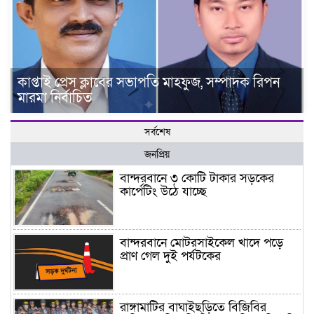
কাপ্তাই প্রেস ক্লাবের সভাপতি মাহফুজ, সম্পাদক রিপন
মারমা নির্বাচিত
সর্বশেষ
জনপ্রিয়
বান্দরবানে ৩ কোটি টাকার সড়কের
কার্পেটিং উঠে যাচ্ছে
বান্দরবানে মোটরসাইকেল খাদে পড়ে
প্রাণ গেল দুই পর্যটকের
রাঙ্গামাটির বাঘাইছড়িতে বিজিবির