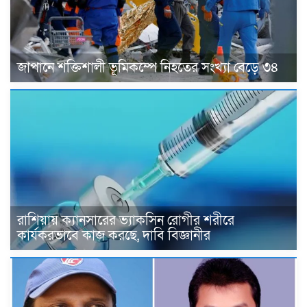
জাপানে শক্তিশালী ভূমিকম্পে নিহতের সংখ্যা বেড়ে ৩৪
রাশিয়ায় ক্যানসারের ভ্যাকসিন রোগীর শরীরে
কার্যকরভাবে কাজ করছে, দাবি বিজ্ঞানীর