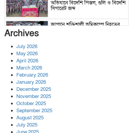
অভিযানে বিদেশি পিস্তল, গুলি ও বিদেশি
সিগারেট জব্দ
জাপানে শক্তিশালী ভূমিকম্পে নিহতের
সংখ্যা বেড়ে ৩৪
Archives
July 2026
রাশিয়ায় ক্যানসারের ভ্যাকসিন রোগীর
May 2026
শরীরে কার্যকরভাবে কাজ করছে, দাবি
April 2026
বিজ্ঞানীর
March 2026
February 2026
কাপ্তাই প্রেস ক্লাবের সভাপতি মাহফুজ,
January 2026
সম্পাদক রিপন মারমা নির্বাচিত
December 2025
November 2025
October 2025
মালয়েশিয়ার প্রধানমন্ত্রীকে চিঠি দেয়ার
September 2025
পর ফোন তারেক রহমানের,গ্যাস সঙ্কট
মোকাবিলায় সহায়তার আশ্বাস
August 2025
July 2025
June 2025