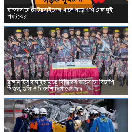
বান্দরবানে মোটরসাইকেল খাদে পড়ে প্রাণ গেল দুই
পর্যটকের
রাঙ্গামাটির বাঘাইছড়িতে বিজিবির অভিযানে বিদেশি
পিস্তল, গুলি ও বিদেশি সিগারেট জব্দ