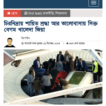
Toggle
naviga
হোম
first lead
,
রাজনীতি
,
শিরোনাম
চিরনিদ্রায় শায়িত শ্রদ্ধা আর ভালোবাসায় সিক্ত
বেগম খালেদা জিয়া
রিপোর্টার
আপডেট সময় বুধবার, ৩১ ডিসেম্বর, ২০২৫
৪৯৫ দেখা হয়েছে