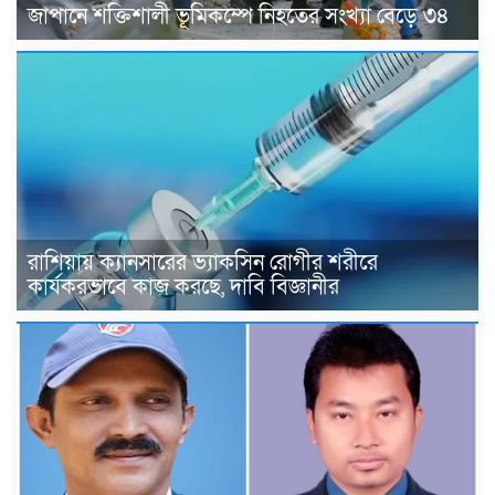
জাপানে শক্তিশালী ভূমিকম্পে নিহতের সংখ্যা বেড়ে ৩৪
রাশিয়ায় ক্যানসারের ভ্যাকসিন রোগীর শরীরে
কার্যকরভাবে কাজ করছে, দাবি বিজ্ঞানীর