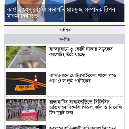
কাপ্তাই প্রেস ক্লাবের সভাপতি মাহফুজ, সম্পাদক রিপন
মারমা নির্বাচিত
সর্বশেষ
জনপ্রিয়
বান্দরবানে ৩ কোটি টাকার সড়কের
কার্পেটিং উঠে যাচ্ছে
বান্দরবানে মোটরসাইকেল খাদে পড়ে
প্রাণ গেল দুই পর্যটকের
রাঙ্গামাটির বাঘাইছড়িতে বিজিবির
অভিযানে বিদেশি পিস্তল, গুলি ও বিদেশি
সিগারেট জব্দ
জাপানে শক্তিশালী ভূমিকম্পে নিহতের