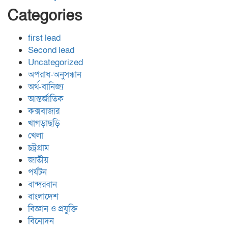
Categories
first lead
Second lead
Uncategorized
অপরাধ-অনুসন্ধান
অর্থ-বানিজ্য
আন্তর্জাতিক
কক্সবাজার
খাগড়াছড়ি
খেলা
চট্রগ্রাম
জাতীয়
পর্যটন
বান্দরবান
বাংলাদেশ
বিজ্ঞান ও প্রযুক্তি
বিনোদন