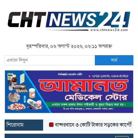
বৃহস্পতিবার, ০৬ অগাস্ট ২০২৬, ০৬:১১ অপরাহ্ন
সার্চ
শিরোনাম
বান্দরবানে ৩ কোটি টাকার সড়কের কার্পেটিং উঠে যা