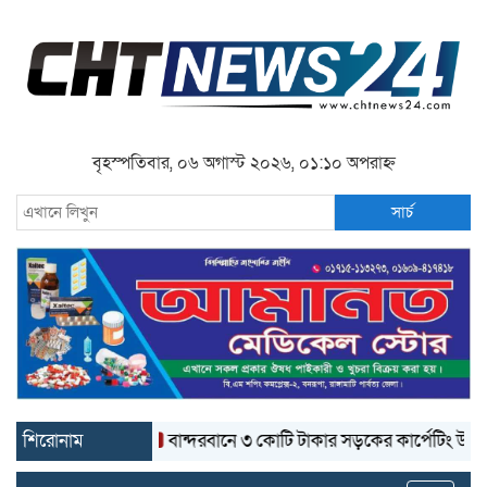
বৃহস্পতিবার, ০৬ অগাস্ট ২০২৬, ০১:১০ অপরাহ্ন
সার্চ
শিরোনাম
বান্দরবানে ৩ কোটি টাকার সড়কের কার্পেটিং উঠে যাচ্ছে