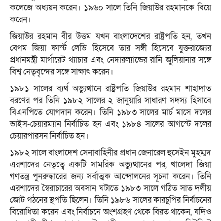
কলেজে অধ্যয়ন করেন। ১৯৬০ সালে তিনি জিয়াউর রহমানকে বিয়ে
করেন।
জিয়াউর রহমান বীর উত্তম যখন বাংলাদেশের রাষ্ট্রপতি হন, তখন
বেগম জিয়া ফার্স্ট লেডি হিসেবে তার সঙ্গী হিসেবে যুক্তরাজ্যের
প্রধানমন্ত্রী মার্গারেট থ্যাচার এবং নেদারল্যান্ডের রানি জুলিয়ানার সঙ্গে
বিশ্ব নেতৃবৃন্দের সঙ্গে সাক্ষাৎ করেন।
১৯৮১ সালের ব্যর্থ অভ্যুত্থানে রাষ্ট্রপতি জিয়াউর রহমান শাহাদাত
বরণের পর তিনি ১৯৮২ সালের ২ জানুয়ারি সাধারণ সদস্য হিসাবে
বিএনপিতে যোগদান করেন। তিনি ১৯৮৩ সালের মার্চ মাসে দলের
ভাইস-চেয়ারম্যান নির্বাচিত হন এবং ১৯৮৪ সালের আগস্টে দলের
চেয়ারপারসন নির্বাচিত হন।
১৯৮২ সালে বাংলাদেশ সেনাবাহিনীর প্রধান জেনারেল হুসেইন মুহম্মদ
এরশাদের নেতৃত্বে একটি সামরিক অভ্যুত্থানের পর, খালেদা জিয়া
গণতন্ত্র পুনরুদ্ধারের জন্য সর্বাত্মক আন্দোলনের সূচনা করেন। তিনি
এরশাদের স্বৈরাচারের অবসান ঘটাতে ১৯৮৩ সালে গঠিত সাত দলীয়
জোট গঠনের স্থপতি ছিলেন। তিনি ১৯৮৬ সালের কারচুপির নির্বাচনের
বিরোধিতা করেন এবং নির্বাচনে অংশগ্রহণ থেকে বিরত থাকেন, যদিও