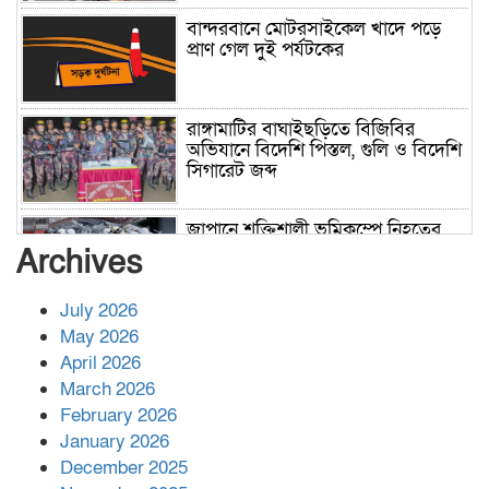
বান্দরবানে মোটরসাইকেল খাদে পড়ে
প্রাণ গেল দুই পর্যটকের
রাঙ্গামাটির বাঘাইছড়িতে বিজিবির
অভিযানে বিদেশি পিস্তল, গুলি ও বিদেশি
সিগারেট জব্দ
জাপানে শক্তিশালী ভূমিকম্পে নিহতের
সংখ্যা বেড়ে ৩৪
Archives
July 2026
রাশিয়ায় ক্যানসারের ভ্যাকসিন রোগীর
May 2026
শরীরে কার্যকরভাবে কাজ করছে, দাবি
April 2026
বিজ্ঞানীর
March 2026
February 2026
কাপ্তাই প্রেস ক্লাবের সভাপতি মাহফুজ,
January 2026
সম্পাদক রিপন মারমা নির্বাচিত
December 2025