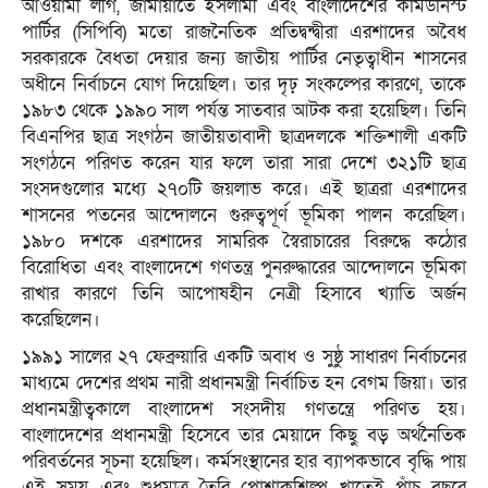
আওয়ামী লীগ, জামায়াতে ইসলামী এবং বাংলাদেশের কমিউনিস্ট
পার্টির (সিপিবি) মতো রাজনৈতিক প্রতিদ্বন্দ্বীরা এরশাদের অবৈধ
সরকারকে বৈধতা দেয়ার জন্য জাতীয় পার্টির নেতৃত্বাধীন শাসনের
অধীনে নির্বাচনে যোগ দিয়েছিল। তার দৃঢ় সংকল্পের কারণে, তাকে
১৯৮৩ থেকে ১৯৯০ সাল পর্যন্ত সাতবার আটক করা হয়েছিল। তিনি
বিএনপির ছাত্র সংগঠন জাতীয়তাবাদী ছাত্রদলকে শক্তিশালী একটি
সংগঠনে পরিণত করেন যার ফলে তারা সারা দেশে ৩২১টি ছাত্র
সংসদগুলোর মধ্যে ২৭০টি জয়লাভ করে। এই ছাত্ররা এরশাদের
শাসনের পতনের আন্দোলনে গুরুত্বপূর্ণ ভূমিকা পালন করেছিল।
১৯৮০ দশকে এরশাদের সামরিক স্বৈরাচারের বিরুদ্ধে কঠোর
বিরোধিতা এবং বাংলাদেশে গণতন্ত্র পুনরুদ্ধারের আন্দোলনে ভূমিকা
রাখার কারণে তিনি আপোষহীন নেত্রী হিসাবে খ্যাতি অর্জন
করেছিলেন।
১৯৯১ সালের ২৭ ফেব্রুয়ারি একটি অবাধ ও সুষ্ঠু সাধারণ নির্বাচনের
মাধ্যমে দেশের প্রথম নারী প্রধানমন্ত্রী নির্বাচিত হন বেগম জিয়া। তার
প্রধানমন্ত্রীত্বকালে বাংলাদেশ সংসদীয় গণতন্ত্রে পরিণত হয়।
বাংলাদেশের প্রধানমন্ত্রী হিসেবে তার মেয়াদে কিছু বড় অর্থনৈতিক
পরিবর্তনের সূচনা হয়েছিল। কর্মসংস্থানের হার ব্যাপকভাবে বৃদ্ধি পায়
এই সময় এবং শুধুমাত্র তৈরি পোশাকশিল্প খাতেই পাঁচ বছরে