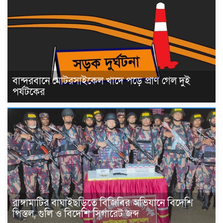
বান্দরবানে মোটরসাইকেল খাদে পড়ে প্রাণ গেল দুই
পর্যটকের
রাঙ্গামাটির বাঘাইছড়িতে বিজিবির অভিযানে বিদেশি
পিস্তল, গুলি ও বিদেশি সিগারেট জব্দ