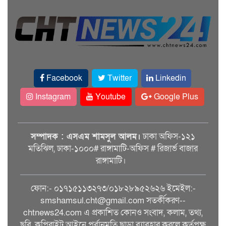
Facebook
Twitter
Linkedin
Instagram
Youtube
Google Plus
সম্পাদক : এসএম শামসুল আলম।
ঢাকা অফিস-১২১
মতিঝিল, ঢাকা-১০০০# রাঙ্গামাটি-অফিস # রিজার্ভ বাজার
রাঙ্গামাটি।
ফোন:- ০১৭১৫১১৩২৭৩/০১৮২৮৯৫২৬২৬ ইমেইল:-
smshamsul.cht@gmail.com সতর্কীকরণ--
chtnews24.com এ প্রকাশিত কোনও সংবাদ, কলাম, তথ্য,
ছবি, কপিরাইট আইনে পূর্বানুমতি ছাড়া ব্যাবহার করলে কর্তৃপক্ষ