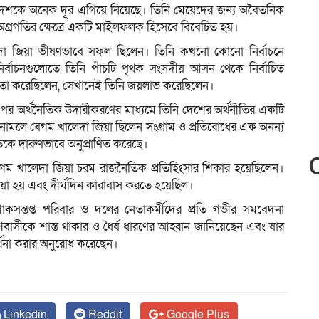
্ত দেশকে অনেক দূর এগিয়ে নিয়েছে। তিনি মেয়েদের জন্য অবৈতনিক
ার অগ্রগতির ক্ষেত্রে একটি মাইলফলক হিসেবে বিবেচিত হয়।
েদা জিয়া ভীষণভাবে সফল ছিলেন। তিনি কখনো কোনো নির্বাচনে
বাচনগুলোতে তিনি পাঁচটি পৃথক সংসদীয় আসন থেকে নির্বাচিত
দ্বিতা করেছিলেন, সেখানেই তিনি জয়লাভ করেছিলেন।
়ার পর অর্থনৈতিক উদারীকরণের মাধ্যমে তিনি দেশের অর্থনীতির একটি
সনামলে বেগম খালেদা জিয়া ছিলেন সংগ্রাম ও প্রতিরোধের এক অনন্য
তিকে দারুণভাবে অনুপ্রাণিত করেছে।
েগম খালেদা জিয়া চরম রাজনৈতিক প্রতিহিংসার শিকার হয়েছিলেন।
য়া হয় এবং দীর্ঘদিন কারাবাস করতে হয়েছিল।
 শোকসন্তপ্ত পরিবার ও দলের নেতাকর্মীদের প্রতি গভীর সমবেদনা
বাসীকে শান্ত থাকার ও ধৈর্য ধারণের আহ্বান জানিয়েছেন এবং যার
ার্থনা করার অনুরোধ করেছেন।
Linkedin
Reddit
Google Plus