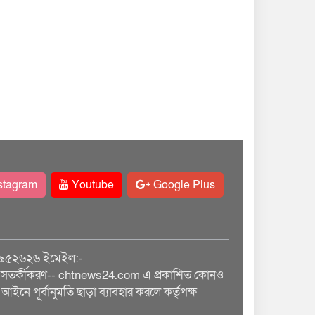
stagram
Youtube
Google Plus
৯৫২৬২৬ ইমেইল:-
তর্কীকরণ-- chtnews24.com এ প্রকাশিত কোনও
আইনে পূর্বানুমতি ছাড়া ব্যাবহার করলে কর্তৃপক্ষ