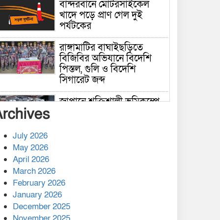
বান্দরবানে মোটরসাইকেল
খাদে পড়ে প্রাণ গেল দুই
পর্যটকের
রাঙ্গামাটির বাঘাইছড়িতে
বিজিবির অভিযানে বিদেশি
পিস্তল, গুলি ও বিদেশি
সিগারেট জব্দ
জাপানে শক্তিশালী ভূমিকম্পে
Archives
নিহতের সংখ্যা বেড়ে ৩৪
July 2026
রাশিয়ায় ক্যানসারের ভ্যাকসিন
May 2026
রোগীর শরীরে কার্যকরভাবে
April 2026
কাজ করছে, দাবি বিজ্ঞানীর
March 2026
February 2026
কাপ্তাই প্রেস ক্লাবের সভাপতি
মাহফুজ, সম্পাদক রিপন মারমা
January 2026
নির্বাচিত
December 2025
November 2025