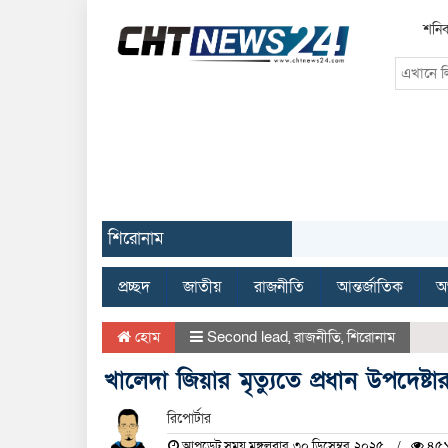
শনিব
শিরোনাম
প্রচ্ছদ
জাতীয়
রাজনীতি
আন্তর্জাতিক
অর
হোম
Second lead
,
রাজনীতি
,
শিরোনাম
খালেদা জিয়ার মৃত্যুতে প্রধান উপদেষ্
রিপোর্টার
আপডেট সময় মঙ্গলবার, ৩০ ডিসেম্বর, ২০২৫
৪৫১