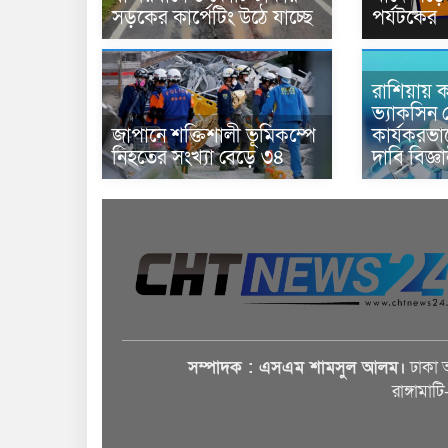
সড়কের কার্পেটিং উঠে যাচ্ছে
পর্যটকের
রাশিয়ায় ক
ভ্যাকসিন 
জাপানে শক্তিশালী ভূমিকম্পে
কার্যকরভ
নিহতের সংখ্যা বেড়ে ৩৪
দাবি বিজ্ঞ
সম্পাদক : এসএম শামসুল আলম।
ঢাকা 
রাঙ্গামাট