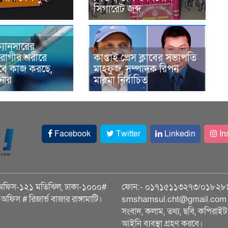
সিগারেট জব্দ
্যানসারের
রোগীর শরীরে
কাপ্তাই প্রেস ক্লাবের সভাপতি
াবে কাজ করছে,
মাহফুজ, সম্পাদক রিপন
ানীর
মারমা নির্বাচিত
Facebook
Twitter
Linkedin
In
অফিস-১২১ মতিঝিল, ঢাকা-১০০০#
ফোন:- ০১৭১৫১১৩২৭৩/০১৮২৮
ি-অফিস # রিজার্ভ বাজার রাঙ্গামাটি।
smshamsul.cht@gmail.com স
সংবাদ, কলাম, তথ্য, ছবি, কপিরাইট 
আইনি ব্যবস্থা গ্রহণ করবে।