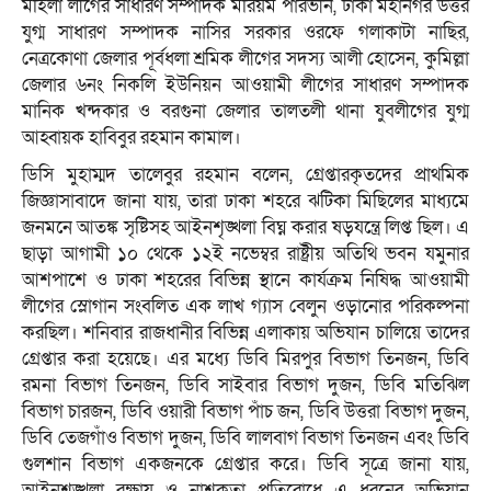
মহিলা লীগের সাধারণ সম্পাদক মরিয়ম পারভীন, ঢাকা মহানগর উত্তর
যুগ্ম সাধারণ সম্পাদক নাসির সরকার ওরফে গলাকাটা নাছির,
নেত্রকোণা জেলার পূর্বধলা শ্রমিক লীগের সদস্য আলী হোসেন, কুমিল্লা
জেলার ৬নং নিকলি ইউনিয়ন আওয়ামী লীগের সাধারণ সম্পাদক
মানিক খন্দকার ও বরগুনা জেলার তালতলী থানা যুবলীগের যুগ্ম
আহ্বায়ক হাবিবুর রহমান কামাল।
ডিসি মুহাম্মদ তালেবুর রহমান বলেন, গ্রেপ্তারকৃতদের প্রাথমিক
জিজ্ঞাসাবাদে জানা যায়, তারা ঢাকা শহরে ঝটিকা মিছিলের মাধ্যমে
জনমনে আতঙ্ক সৃষ্টিসহ আইনশৃঙ্খলা বিঘ্ন করার ষড়যন্ত্রে লিপ্ত ছিল। এ
ছাড়া আগামী ১০ থেকে ১২ই নভেম্বর রাষ্ট্রীয় অতিথি ভবন যমুনার
আশপাশে ও ঢাকা শহরের বিভিন্ন স্থানে কার্যক্রম নিষিদ্ধ আওয়ামী
লীগের স্লোগান সংবলিত এক লাখ গ্যাস বেলুন ওড়ানোর পরিকল্পনা
করছিল। শনিবার রাজধানীর বিভিন্ন এলাকায় অভিযান চালিয়ে তাদের
গ্রেপ্তার করা হয়েছে। এর মধ্যে ডিবি মিরপুর বিভাগ তিনজন, ডিবি
রমনা বিভাগ তিনজন, ডিবি সাইবার বিভাগ দুজন, ডিবি মতিঝিল
বিভাগ চারজন, ডিবি ওয়ারী বিভাগ পাঁচ জন, ডিবি উত্তরা বিভাগ দুজন,
ডিবি তেজগাঁও বিভাগ দুজন, ডিবি লালবাগ বিভাগ তিনজন এবং ডিবি
গুলশান বিভাগ একজনকে গ্রেপ্তার করে। ডিবি সূত্রে জানা যায়,
আইনশৃঙ্খলা রক্ষায় ও নাশকতা প্রতিরোধে এ ধরনের অভিযান