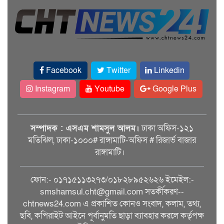
Facebook
Twitter
Linkedin
Instagram
Youtube
Google Plus
সম্পাদক : এসএম শামসুল আলম।
ঢাকা অফিস-১২১
মতিঝিল, ঢাকা-১০০০# রাঙ্গামাটি-অফিস # রিজার্ভ বাজার
রাঙ্গামাটি।
ফোন:- ০১৭১৫১১৩২৭৩/০১৮২৮৯৫২৬২৬ ইমেইল:-
smshamsul.cht@gmail.com সতর্কীকরণ--
chtnews24.com এ প্রকাশিত কোনও সংবাদ, কলাম, তথ্য,
ছবি, কপিরাইট আইনে পূর্বানুমতি ছাড়া ব্যাবহার করলে কর্তৃপক্ষ