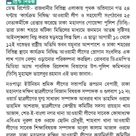
ডেস্ক রির্পোট:- রাজধানীর বিভিন্ন এলাকায় পৃথক অভিযানে গত ২৪
ঘণ্টায় ‘কার্যক্রম নিষিদ্ধ’ আওয়ামী লীগ ও সহযোগী সংগঠনের ২৫
নেতাকর্মীকে গ্রেপ্তার করেছে ঢাকা মহানগর গোয়েন্দা পুলিশ (ডিবি)।
তারা ঢাকা শহরে ঝটিকা মিছিলের মাধ্যমে জনমনে আতঙ্ক সৃষ্টিসহ
আইনশৃঙ্খলা বিঘ্ন করার ষড়যন্ত্রে লিপ্ত ছিল। এ ছাড়া আগামী ১০ থেকে
১২ই নভেম্বর রাষ্ট্রীয় অতিথি ভবন যমুনার আশপাশে ও ঢাকা শহরের
বিভিন্ন স্থানে কার্যক্রম নিষিদ্ধ আওয়ামী লীগের স্লোগান সংবলিত এক
লাখ গ্যাস বেলুন ওড়ানোর পরিকল্পনা করছিল। রোববার ডিএমপি’র
মিডিয়া অ্যান্ড পাবলিক রিলেশন্স বিভাগের উপ-পুলিশ কমিশনার
(ডিসি) মুহাম্মদ তালেবুর রহমান এই তথ্য জানান।
নওপাড়া ইউনিয়ন শ্রমিক লীগের সভাপতি রূপচান বেপারী, ঢাকা
মহানগর দক্ষিণ ছাত্রলীগের বিজ্ঞান বিষয়ক সম্পাদক ও গুলবাগ ১২ নং
ওয়ার্ড ছাত্রলীগের যুগ্ম সাধারণ সম্পাদক আবরার খান তাহমিদ ওরফে
তাহমিদ আশরাফ, ছাত্রলীগের কেন্দ্রীয় কমিটির সদস্য রায়হান খান
আজাদ, শের-ই-বাংলা নগর থানা আওয়ামী লীগের সাবেক কোষাধ্যক্ষ
এবিএম নুরুল হক ওরফে ছোটন চৌধুরী, শাহবাগ থানা আওয়ামী
লীগের সাবেক শিক্ষাবিষয়ক সম্পাদক আবুল কালাম আজাদ ওরফে
বাবলু, ঢাকা মহানগর দক্ষিণ আওয়ামী লীগের কার্যনির্বাহী কমিটির