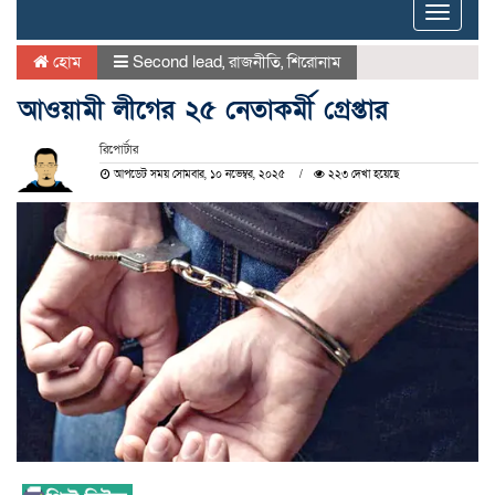
Toggle
naviga
হোম
Second lead
,
রাজনীতি
,
শিরোনাম
আওয়ামী লীগের ২৫ নেতাকর্মী গ্রেপ্তার
রিপোর্টার
আপডেট সময় সোমবার, ১০ নভেম্বর, ২০২৫
২২৩ দেখা হয়েছে