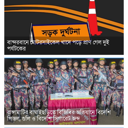
বান্দরবানে মোটরসাইকেল খাদে পড়ে প্রাণ গেল দুই
পর্যটকের
রাঙ্গামাটির বাঘাইছড়িতে বিজিবির অভিযানে বিদেশি
পিস্তল, গুলি ও বিদেশি সিগারেট জব্দ