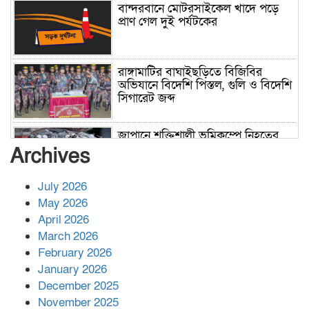
বান্দরবানে মোটরসাইকেল খাদে পড়ে
প্রাণ গেল দুই পর্যটকের
রাঙ্গামাটির বাঘাইছড়িতে বিজিবির
অভিযানে বিদেশি পিস্তল, গুলি ও বিদেশি
সিগারেট জব্দ
জাপানে শক্তিশালী ভূমিকম্পে নিহতের
সংখ্যা বেড়ে ৩৪
Archives
July 2026
রাশিয়ায় ক্যানসারের ভ্যাকসিন রোগীর
May 2026
শরীরে কার্যকরভাবে কাজ করছে, দাবি
April 2026
বিজ্ঞানীর
March 2026
February 2026
কাপ্তাই প্রেস ক্লাবের সভাপতি মাহফুজ,
January 2026
সম্পাদক রিপন মারমা নির্বাচিত
December 2025
November 2025