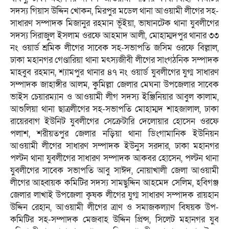
সদস্য গিয়াস উদ্দিন খোকন, মিরপুর মডেল থানা আওয়ামী লীগের সহ-
সাধারণ সম্পাদক মিজানুর রহমান ভূঁইয়া, ভাষানটেক থানা যুবলীগের
সদস্য সিরাজুল ইসলাম ওরফে আহমাদ আলী, মোহাম্মদপুর থানার ৩৩
নং ওয়ার্ড শ্রমিক লীগের সাবেক সহ-সভাপতি জসিম ওরফে বিল্লাল,
ঢাকা মহানগর গেণ্ডারিয়া থানা মৎস্যজীবী লীগের সাংগঠনিক সম্পাদক
মাহবুব রহমান, শ্যামপুর থানার ৪৭ নং ওয়ার্ড যুবলীগের যুগ্ম সাধারণ
সম্পাদক জাহাঙ্গীর আলম, কুমিল্লা জেলার মেঘনা উপজেলার সাবেক
ভাইস চেয়ারম্যান ও আওয়ামী লীগ সদস্য ইঞ্জিনিয়ার আবুল কালাম,
আশুলিয়া থানা ছাত্রলীগের সহ-সভাপতি মোহাম্মদ শাহজালাল, ঢাকা
রায়েরবাগ ইউনিট যুবলীগের সেক্রেটারি দেলোয়ার হোসেন ওরফে
পলাশ, শরীয়তপুর জেলার নড়িয়া থানা ডিংগামানিক ইউনিয়ন
আওয়ামী লীগের সাধারণ সম্পাদক ইউনুস সরদার, ঢাকা মহানগর
পল্টন থানা যুবলীগের সাধারণ সম্পাদক আকবর হোসেন, পল্টন থানা
যুবলীগের সাবেক সভাপতি আবু সাঈদ, নোয়াখালী জেলা আওয়ামী
লীগের আহ্বায়ক কমিটির সদস্য সামছুদ্দিন আহমেদ সেলিম, হবিগঞ্জ
জেলার লাখাই উপজেলা কৃষক লীগের যুগ্ম সাধারণ সম্পাদক রায়হান
উদ্দিন রেহান, আওয়ামী লীগের ত্রাণ ও সমাজকল্যাণ বিষয়ক উপ-
কমিটির সহ-সম্পাদক মেজবাহ উদ্দিন প্রিন্স, সিলেট মহানগর যুব