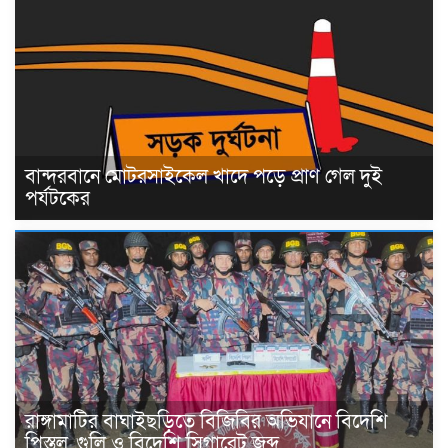
বান্দরবানে মোটরসাইকেল খাদে পড়ে প্রাণ গেল দুই
পর্যটকের
রাঙ্গামাটির বাঘাইছড়িতে বিজিবির অভিযানে বিদেশি
পিস্তল, গুলি ও বিদেশি সিগারেট জব্দ