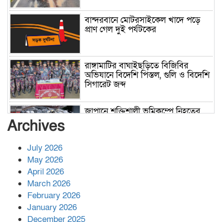
বান্দরবানে মোটরসাইকেল খাদে পড়ে
প্রাণ গেল দুই পর্যটকের
রাঙ্গামাটির বাঘাইছড়িতে বিজিবির
অভিযানে বিদেশি পিস্তল, গুলি ও বিদেশি
সিগারেট জব্দ
জাপানে শক্তিশালী ভূমিকম্পে নিহতের
সংখ্যা বেড়ে ৩৪
Archives
July 2026
রাশিয়ায় ক্যানসারের ভ্যাকসিন রোগীর
May 2026
শরীরে কার্যকরভাবে কাজ করছে, দাবি
April 2026
বিজ্ঞানীর
March 2026
February 2026
কাপ্তাই প্রেস ক্লাবের সভাপতি মাহফুজ,
January 2026
সম্পাদক রিপন মারমা নির্বাচিত
December 2025