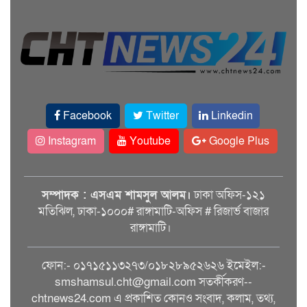
Facebook
Twitter
Linkedin
Instagram
Youtube
Google Plus
সম্পাদক : এসএম শামসুল আলম।
ঢাকা অফিস-১২১
মতিঝিল, ঢাকা-১০০০# রাঙ্গামাটি-অফিস # রিজার্ভ বাজার
রাঙ্গামাটি।
ফোন:- ০১৭১৫১১৩২৭৩/০১৮২৮৯৫২৬২৬ ইমেইল:-
smshamsul.cht@gmail.com সতর্কীকরণ--
chtnews24.com এ প্রকাশিত কোনও সংবাদ, কলাম, তথ্য,