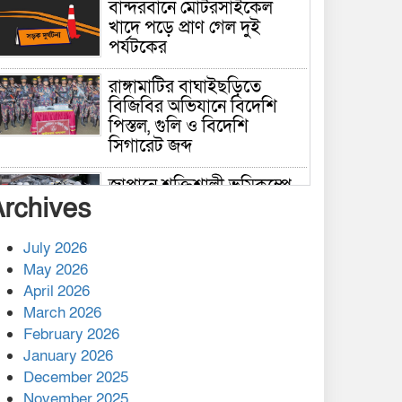
বান্দরবানে মোটরসাইকেল
খাদে পড়ে প্রাণ গেল দুই
পর্যটকের
রাঙ্গামাটির বাঘাইছড়িতে
বিজিবির অভিযানে বিদেশি
পিস্তল, গুলি ও বিদেশি
সিগারেট জব্দ
জাপানে শক্তিশালী ভূমিকম্পে
Archives
নিহতের সংখ্যা বেড়ে ৩৪
July 2026
রাশিয়ায় ক্যানসারের ভ্যাকসিন
May 2026
রোগীর শরীরে কার্যকরভাবে
April 2026
কাজ করছে, দাবি বিজ্ঞানীর
March 2026
February 2026
কাপ্তাই প্রেস ক্লাবের সভাপতি
মাহফুজ, সম্পাদক রিপন মারমা
January 2026
নির্বাচিত
December 2025
November 2025