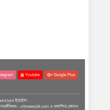
stagram
Youtube
Google Plus
৯৫২৬২৬ ইমেইল:-
তর্কীকরণ-- chtnews24.com এ প্রকাশিত কোনও