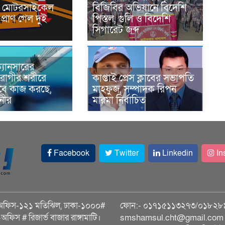
নে মোটরসাইকেল
বিজিবির অভিযানে বিদেশি
প্রাণ গেল দুই
পিস্তল, গুলি ও বিদেশি
সিগারেট জব্দ
্যানসারের
রোগীর শরীরে
কাপ্তাই প্রেস ক্লাবের সভাপতি
াবে কাজ করছে,
মাহফুজ, সম্পাদক রিপন
ানীর
মারমা নির্বাচিত
Facebook
Twitter
Linkedin
In
অফিস-১২১ মতিঝিল, ঢাকা-১০০০#
ফোন:- ০১৭১৫১১৩২৭৩/০১৮২৮
ি-অফিস # রিজার্ভ বাজার রাঙ্গামাটি।
smshamsul.cht@gmail.com স