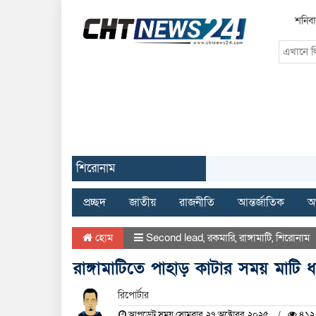
শনিবা
শিরোনাম
প্রচ্ছদ
জাতীয়
রাজনীতি
আন্তর্জাতিক
অর
হোম
Second lead
,
রকমারি
,
রাঙ্গামাটি
,
শিরোনাম
রাঙ্গামাটিতে পাহাড় কাটার সময় মাটি 
রিপোর্টার
আপডেট সময় সোমবার, ২৭ অক্টোবর, ২০২৫
৪১২ 