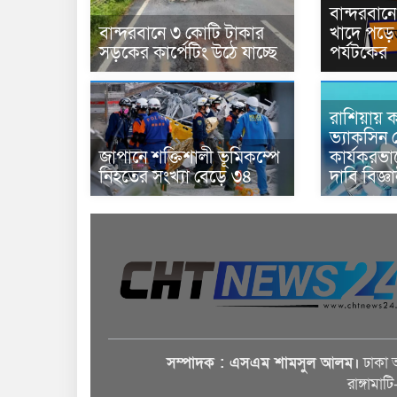
বান্দরবা
বান্দরবানে ৩ কোটি টাকার
খাদে পড়ে 
সড়কের কার্পেটিং উঠে যাচ্ছে
পর্যটকের
রাশিয়ায় ক
ভ্যাকসিন 
জাপানে শক্তিশালী ভূমিকম্পে
কার্যকরভ
নিহতের সংখ্যা বেড়ে ৩৪
দাবি বিজ্ঞ
সম্পাদক : এসএম শামসুল আলম।
ঢাকা 
রাঙ্গামাট