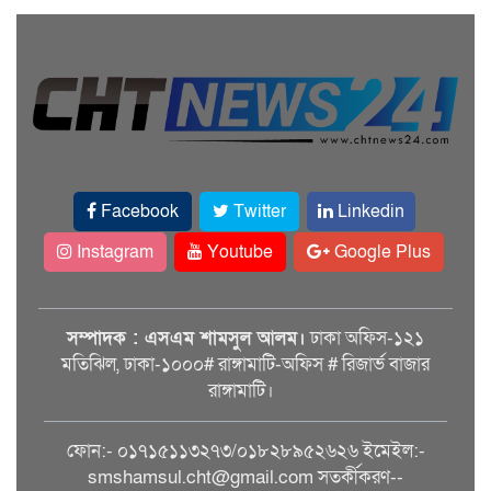
Facebook
Twitter
Linkedin
Instagram
Youtube
Google Plus
সম্পাদক : এসএম শামসুল আলম।
ঢাকা অফিস-১২১
মতিঝিল, ঢাকা-১০০০# রাঙ্গামাটি-অফিস # রিজার্ভ বাজার
রাঙ্গামাটি।
ফোন:- ০১৭১৫১১৩২৭৩/০১৮২৮৯৫২৬২৬ ইমেইল:-
smshamsul.cht@gmail.com সতর্কীকরণ--