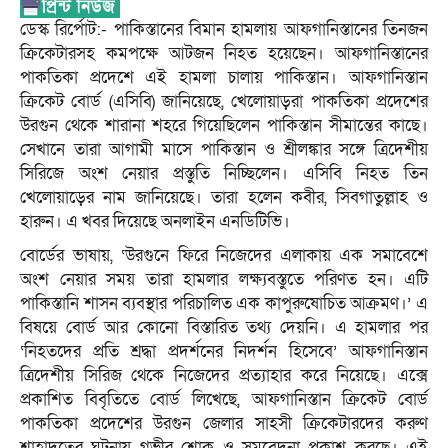
ডেস্ক রির্পোট:- পাকিস্তানের বিমান হামলায় আফগানিস্তানের তিনজন
ক্রিকেটারসহ কমপক্ষে আটজন নিহত হয়েছেন। আফগানিস্তানের
পাকতিকা প্রদেশে এই হামলা চালায় পাকিস্তান। আফগানিস্তান
ক্রিকেট বোর্ড (এসিবি) জানিয়েছে, খেলোয়াড়রা পাকতিকা প্রদেশের
উরগুন থেকে শারানা শহরে গিয়েছিলেন পাকিস্তান সীমান্তের কাছে।
সেখানে তারা আগামী মাসে পাকিস্তান ও শ্রীলঙ্কার সঙ্গে ত্রিদেশীয়
সিরিজে অংশ নেয়ার প্রস্তুতি নিচ্ছিলেন। এসিবি নিহত তিন
খেলোয়াড়ের নাম জানিয়েছে। তারা হলেন কবীর, সিবগাতুল্লাহ ও
হারুন। এ খবর দিয়েছে অনলাইন এনডিটিভি।
বোর্ডের ভাষায়, ‘উরগুনে ফিরে নিজেদের এলাকায় এক সমাবেশে
অংশ নেয়ার সময় তারা হামলার লক্ষ্যবস্তুতে পরিণত হন। এটি
পাকিস্তানি শাসন ব্যবস্থার পরিচালিত এক কাপুরুষোচিত আক্রমণ।’ এ
বিষয়ে বোর্ড আর কোনো বিস্তারিত তথ্য দেয়নি। এ হামলার পর
‘নিহতদের প্রতি শ্রদ্ধা প্রদর্শনের নিদর্শন হিসেবে’ আফগানিস্তান
ত্রিদেশীয় সিরিজ থেকে নিজেদের প্রত্যাহার করে নিয়েছে। এক্সে
প্রকাশিত বিবৃতিতে বোর্ড লিখেছে, আফগানিস্তান ক্রিকেট বোর্ড
পাকতিকা প্রদেশের উরগুন জেলার সাহসী ক্রিকেটারদের করুণ
শাহাদতের ঘটনায় গভীর শোক ও সমবেদনা প্রকাশ করছে। এই