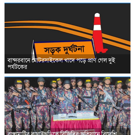
বান্দরবানে মোটরসাইকেল খাদে পড়ে প্রাণ গেল দুই
পর্যটকের
রাঙ্গামাটির বাঘাইছড়িতে বিজিবির অভিযানে বিদেশি