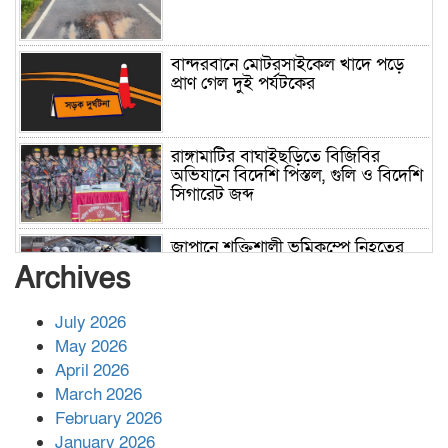
বান্দরবানে মোটরসাইকেল খাদে পড়ে
প্রাণ গেল দুই পর্যটকের
রাঙ্গামাটির বাঘাইছড়িতে বিজিবির
অভিযানে বিদেশি পিস্তল, গুলি ও বিদেশি
সিগারেট জব্দ
জাপানে শক্তিশালী ভূমিকম্পে নিহতের
সংখ্যা বেড়ে ৩৪
Archives
July 2026
রাশিয়ায় ক্যানসারের ভ্যাকসিন রোগীর
May 2026
শরীরে কার্যকরভাবে কাজ করছে, দাবি
April 2026
বিজ্ঞানীর
March 2026
February 2026
কাপ্তাই প্রেস ক্লাবের সভাপতি মাহফুজ,
January 2026