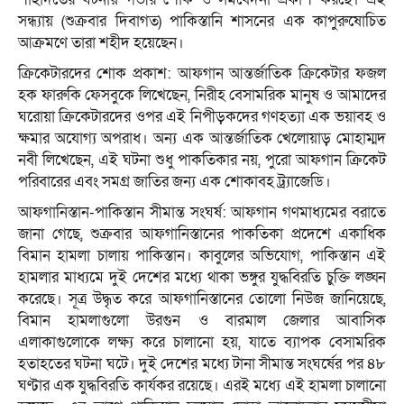
সন্ধ্যায় (শুক্রবার দিবাগত) পাকিস্তানি শাসনের এক কাপুরুষোচিত
আক্রমণে তারা শহীদ হয়েছেন।
ক্রিকেটারদের শোক প্রকাশ: আফগান আন্তর্জাতিক ক্রিকেটার ফজল
হক ফারুকি ফেসবুকে লিখেছেন, নিরীহ বেসামরিক মানুষ ও আমাদের
ঘরোয়া ক্রিকেটারদের ওপর এই নিপীড়কদের গণহত্যা এক ভয়াবহ ও
ক্ষমার অযোগ্য অপরাধ। অন্য এক আন্তর্জাতিক খেলোয়াড় মোহাম্মদ
নবী লিখেছেন, এই ঘটনা শুধু পাকতিকার নয়, পুরো আফগান ক্রিকেট
পরিবারের এবং সমগ্র জাতির জন্য এক শোকাবহ ট্র্যাজেডি।
আফগানিস্তান-পাকিস্তান সীমান্ত সংঘর্ষ: আফগান গণমাধ্যমের বরাতে
জানা গেছে, শুক্রবার আফগানিস্তানের পাকতিকা প্রদেশে একাধিক
বিমান হামলা চালায় পাকিস্তান। কাবুলের অভিযোগ, পাকিস্তান এই
হামলার মাধ্যমে দুই দেশের মধ্যে থাকা ভঙ্গুর যুদ্ধবিরতি চুক্তি লঙ্ঘন
করেছে। সূত্র উদ্ধৃত করে আফগানিস্তানের তোলো নিউজ জানিয়েছে,
বিমান হামলাগুলো উরগুন ও বারমাল জেলার আবাসিক
এলাকাগুলোকে লক্ষ্য করে চালানো হয়, যাতে ব্যাপক বেসামরিক
হতাহতের ঘটনা ঘটে। দুই দেশের মধ্যে টানা সীমান্ত সংঘর্ষের পর ৪৮
ঘণ্টার এক যুদ্ধবিরতি কার্যকর রয়েছে। এরই মধ্যে এই হামলা চালানো