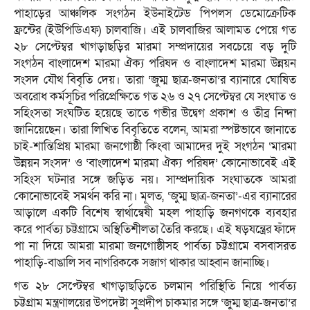
পাহাড়ের আঞ্চলিক সংগঠন ইউনাইটেড পিপলস ডেমোক্রেটিক
ফ্রন্টের (ইউপিডিএফ) চালবাজি। এই চালবাজির আলামত পেয়ে গত
২৮ সেপ্টেম্বর খাগড়াছড়ির মারমা সম্প্রদায়ের সবচেয়ে বড় দুটি
সংগঠন বাংলাদেশ মারমা ঐক্য পরিষদ ও বাংলাদেশ মারমা উন্নয়ন
সংসদ যৌথ বিবৃতি দেয়। তারা ‘জুম্ম ছাত্র-জনতা’র ব্যানারে ঘোষিত
অবরোধ কর্মসূচির পরিপ্রেক্ষিতে গত ২৬ ও ২৭ সেপ্টেম্বর যে সংঘাত ও
সহিংসতা সংঘটিত হয়েছে তাতে গভীর উদ্বেগ প্রকাশ ও তীব্র নিন্দা
জানিয়েছেন। তারা লিখিত বিবৃতিতে বলেন, আমরা স্পষ্টভাবে জানাতে
চাই-শান্তিপ্রিয় মারমা জনগোষ্ঠী কিংবা আমাদের দুই সংগঠন ‘মারমা
উন্নয়ন সংসদ’ ও ‘বাংলাদেশ মারমা ঐক্য পরিষদ’ কোনোভাবেই এই
সহিংস ঘটনার সঙ্গে জড়িত নয়। সাম্প্রদায়িক সংঘাতকে আমরা
কোনোভাবেই সমর্থন করি না। মূলত, ‘জুম্ম ছাত্র-জনতা’-এর ব্যানারের
আড়ালে একটি বিশেষ স্বার্থান্বেষী মহল পাহাড়ি জনগণকে ব্যবহার
করে পার্বত্য চট্টগ্রামে অস্থিতিশীলতা তৈরি করছে। এই ষড়যন্ত্রের ফাঁদে
পা না দিয়ে আমরা মারমা জনগোষ্ঠীসহ পার্বত্য চট্টগ্রামে বসবাসরত
পাহাড়ি-বাঙালি সব নাগরিককে সজাগ থাকার আহ্বান জানাচ্ছি।
গত ২৮ সেপ্টেম্বর খাগড়াছড়িতে চলমান পরিস্থিতি নিয়ে পার্বত্য
চট্টগ্রাম মন্ত্রণালয়ের উপদেষ্টা সুপ্রদীপ চাকমার সঙ্গে ‘জুম্ম ছাত্র-জনতা’র