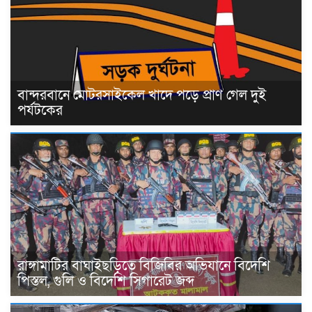
বান্দরবানে মোটরসাইকেল খাদে পড়ে প্রাণ গেল দুই
পর্যটকের
রাঙ্গামাটির বাঘাইছড়িতে বিজিবির অভিযানে বিদেশি
পিস্তল, গুলি ও বিদেশি সিগারেট জব্দ