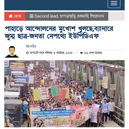
Toggle
naviga
হোম
Second lead
,
খাগড়াছড়ি
,
রকমারি
,
শিরোনাম
পাহাড়ে আন্দোলনের মুখোশ খুলছে,ব্যানারে
জুম্ম ছাত্র-জনতা নেপথ্যে ইউপিডিএফ
রিপোর্টার
আপডেট সময় শনিবার, ৪ অক্টোবর, ২০২৫
৬১১ দেখা হয়েছে