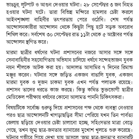
ভাঙচুর, লুটপাট ও আগুন দেওয়ার ঘটনা। ২৮ সেপ্টেম্বর ৩ জন নিহত
হওয়ার ঘটনা ঘটে। তারা বিভিন্ন মন্দিরে হামলার চেষ্টা করলে
আইনশৃঙ্খলা বাহিনীর তৎপরতায় পেরে ওঠেনি। শেষ পর্যন্ত
আন্দোলনকারীরা আন্দোলন থেকে কিছুটা পিছু হটে সড়ক অবরোধ
শিথিল করে। সর্বশেষ ৩০ সেপ্টেম্বর রাত ১১টা থেকে ৫ অক্টোবর পর্যন্ত
আন্দোলন স্থগিত করে।
মারমা ছাত্রীর ধর্ষণের ঘটনা প্রশাসনের নজরে আসার সঙ্গে সঙ্গে
সেনাবাহিনীর সহযোগিতায় অভিযান চালিয়ে ধর্ষণে সন্দেহভাজন যুবক
নয়ন শীলকে আটক করা হয়। আদালত আসামির ৭ দিনের রিমান্ড
মঞ্জুর করেন। ঘটনার সঙ্গে জড়িত একজন বাঙালি যুবক, একজন
মারমা যুবক ও দুজন চাকমা যুবক এখন পর্যন্ত পলাতক রয়েছে।
প্রশাসন তাদের ধরতে কাজ করছে। কিন্তু কথিত ভুক্তভোগী ছাত্রীর
মেডিকেল পরীক্ষায় ধর্ষণের কোনো আলামত পাননি চিকিৎসকরা।
বিষয়টিকে সর্বোচ্চ গুরুত্ব দিয়ে প্রশাসনের পক্ষ থেকে ব্যবস্থা নেওয়ার
পরও ছাত্র আন্দোলনটি খাগড়াছড়ির সীমা পেরিয়ে যখন তিন পার্বত্য
জেলায় ছড়িয়ে দেওয়ার চেষ্টা চালানো হচ্ছে, সহিংসতার মাত্রা বেড়ে
গেছে, তখন জুম্ম ছাত্র-জনতার ব্যানারের মুখোশ খুলতে শুরু করেছে।
ঘটনার গভীরে গিয়ে দেখা যায় আসলে ‘জুম্ম ছাত্র-জনতা’র ব্যানারটি