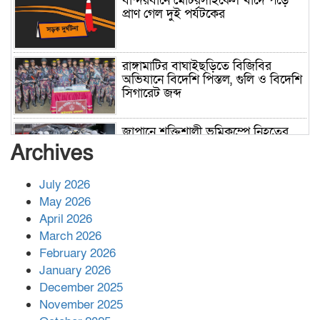
বান্দরবানে মোটরসাইকেল খাদে পড়ে
প্রাণ গেল দুই পর্যটকের
রাঙ্গামাটির বাঘাইছড়িতে বিজিবির
অভিযানে বিদেশি পিস্তল, গুলি ও বিদেশি
সিগারেট জব্দ
জাপানে শক্তিশালী ভূমিকম্পে নিহতের
সংখ্যা বেড়ে ৩৪
Archives
July 2026
রাশিয়ায় ক্যানসারের ভ্যাকসিন রোগীর
May 2026
শরীরে কার্যকরভাবে কাজ করছে, দাবি
April 2026
বিজ্ঞানীর
March 2026
February 2026
কাপ্তাই প্রেস ক্লাবের সভাপতি মাহফুজ,
January 2026
সম্পাদক রিপন মারমা নির্বাচিত
December 2025
November 2025