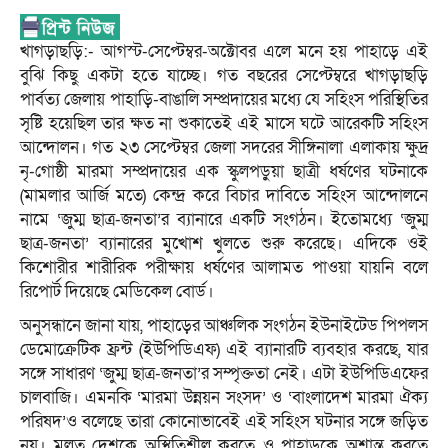
খাগড়াছড়ি:- আগস্ট-সেপ্টেম্বর-অক্টোবর এলে মনে হয় পাহাড়ে এই
বুঝি কিছু একটা হতে যাচ্ছে। গত বছরের সেপ্টেম্বরে খাগড়াছড়ি
পার্বত্য জেলায় পাহাড়ি-বাঙালি সম্প্রদায়ের মধ্যে যে সহিংস পরিস্থিতির
সৃষ্টি হয়েছিল তার ক্ষত না শুকাতেই এই মাসে ঘটে আরেকটি সহিংস
আন্দোলন। গত ২৩ সেপ্টেম্বর জেলা সদরের সীঙ্গিনালা এলাকায় ক্ষুদ্র
নৃ-গোষ্ঠী মারমা সম্প্রদায়ের এক স্কুলপড়ুয়া ছাত্রী ধর্ষণের ঘটনাকে
(মামলার আর্জি মতে) কেন্দ্র করে বিচার দাবিতে সহিংস আন্দোলনে
নামে ‘জুম্ম ছাত্র-জনতা’র ব্যানারে একটি সংগঠন। ইতোমধ্যে ‘জুম্ম
ছাত্র-জনতা’ ব্যানারের মুখোশ খুলতে শুরু করেছে। এদিকে ওই
কিশোরীর শারীরিক পরীক্ষায় ধর্ষণের আলামত পাওয়া যায়নি বলে
রিপোর্ট দিয়েছে মেডিকেল বোর্ড।
অনুসন্ধানে জানা যায়, পাহাড়ের আঞ্চলিক সংগঠন ইউনাইটেড পিপলস
ডেমোক্রেটিক ফ্রন্ট (ইউপিডিএফ) এই ব্যানারটি ব্যবহার করছে, যার
সঙ্গে সাধারণ ‘জুম্ম ছাত্র-জনতা’র সম্পৃক্ততা নেই। এটা ইউপিডিএফের
চালবাজি। এমনকি ‘মারমা উন্নয়ন সংসদ’ ও ‘বাংলাদেশ মারমা ঐক্য
পরিষদ’ও বলেছে তারা কোনোভাবেই এই সহিংস ঘটনার সঙ্গে জড়িত
নয়। মূলত দেশকে অস্থিতিশীল করতে ও পাহাড়কে অশান্ত করতে