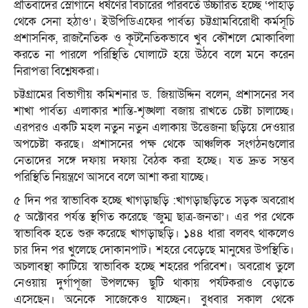
প্রতিবাদের স্লোগানে ধর্ষণের বিচারের পরিবর্তে উচ্চারিত হচ্ছে ‘পাহাড়
থেকে সেনা হঠাও’। ইউপিডিএফের পার্বত্য চট্টগ্রামবিরোধী কর্মসূচি
প্রশাসনিক, রাজনৈতিক ও কূটনৈতিকভাবে খুব কৌশলে মোকাবিলা
করতে না পারলে পরিস্থিতি ঘোলাটে হয়ে উঠবে বলে মনে করেন
নিরাপত্তা বিশ্লেষকরা।
চট্টগ্রামের বিভাগীয় কমিশনার ড. জিয়াউদ্দিন বলেন, প্রশাসনের সব
শাখা পার্বত্য এলাকার শান্তি-শৃঙ্খলা বজায় রাখতে চেষ্টা চালাচ্ছে।
এরপরও একটি মহল নতুন নতুন এলাকায় উত্তেজনা ছড়িয়ে দেওয়ার
অপচেষ্টা করছে। প্রশাসনের পক্ষ থেকে আঞ্চলিক সংগঠনগুলোর
নেতাদের সঙ্গে দফায় দফায় বৈঠক করা হচ্ছে। যত দ্রুত সম্ভব
পরিস্থিতি নিয়ন্ত্রণে আসবে বলে আশা করা যাচ্ছে।
৫ দিন পর স্বাভাবিক হচ্ছে খাগড়াছড়ি :খাগড়াছড়িতে সড়ক অবরোধ
৫ অক্টোবর পর্যন্ত স্থগিত করেছে ‘জুম্ম ছাত্র-জনতা’। এর পর থেকে
স্বাভাবিক হতে শুরু করেছে খাগড়াছড়ি। ১৪৪ ধারা বলবৎ থাকলেও
চার দিন পর খুলেছে দোকানপাট। শহরে বেড়েছে মানুষের উপস্থিতি।
অচলাবস্থা কাটিয়ে স্বাভাবিক হচ্ছে শহরের পরিবেশ। অবরোধ তুলে
নেওয়ায় দুর্গাপূজা উপলক্ষ্যে ছুটি থাকায় পর্যটকরাও বেড়াতে
এসেছেন। অনেকে সাজেকেও যাচ্ছেন। বুধবার সকাল থেকে