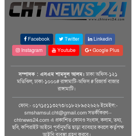
Facebook
Twitter
Linkedin
Instagram
Youtube
Google Plus
সম্পাদক : এসএম শামসুল আলম।
ঢাকা অফিস-১২১
মতিঝিল, ঢাকা-১০০০# রাঙ্গামাটি-অফিস # রিজার্ভ বাজার
রাঙ্গামাটি।
ফোন:- ০১৭১৫১১৩২৭৩/০১৮২৮৯৫২৬২৬ ইমেইল:-
smshamsul.cht@gmail.com সতর্কীকরণ--
chtnews24.com এ প্রকাশিত কোনও সংবাদ, কলাম, তথ্য,
ছবি, কপিরাইট আইনে পূর্বানুমতি ছাড়া ব্যাবহার করলে কর্তৃপক্ষ
আইনি ব্যবস্থা গ্রহণ করবে।