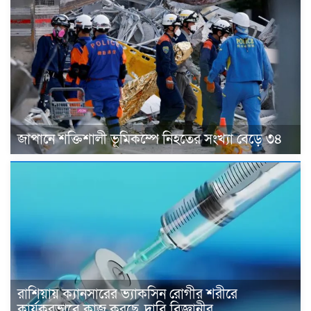
জাপানে শক্তিশালী ভূমিকম্পে নিহতের সংখ্যা বেড়ে ৩৪
রাশিয়ায় ক্যানসারের ভ্যাকসিন রোগীর শরীরে
কার্যকরভাবে কাজ করছে, দাবি বিজ্ঞানীর