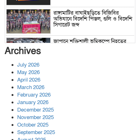
রাঙ্গামাটির বাঘাইছড়িতে বিজিবির
অভিযানে বিদেশি পিস্তল, গুলি ও বিদেশি
সিগারেট জব্দ
জাপানে শক্তিশালী ভূমিকম্পে নিহতের
সংখ্যা বেড়ে ৩৪
Archives
July 2026
রাশিয়ায় ক্যানসারের ভ্যাকসিন রোগীর
May 2026
শরীরে কার্যকরভাবে কাজ করছে, দাবি
April 2026
বিজ্ঞানীর
March 2026
February 2026
কাপ্তাই প্রেস ক্লাবের সভাপতি মাহফুজ,
January 2026
সম্পাদক রিপন মারমা নির্বাচিত
December 2025
November 2025
October 2025
মালয়েশিয়ার প্রধানমন্ত্রীকে চিঠি দেয়ার
September 2025
পর ফোন তারেক রহমানের,গ্যাস সঙ্কট
মোকাবিলায় সহায়তার আশ্বাস
August 2025