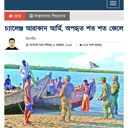
Toggle
naviga
হোম
কক্সবাজার
,
শিরোনাম
চ্যালেঞ্জ আরাকান আর্মি, অপহৃত শত শত জেলে
রিপোর্টার
আপডেট সময় শনিবার, ৪ অক্টোবর, ২০২৫
৩৬৫ দেখা হয়েছে