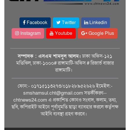
Facebook
Twitter
Linkedin
Instagram
Youtube
Google Plus
সম্পাদক : এসএম শামসুল আলম।
ঢাকা অফিস-১২১
মতিঝিল, ঢাকা-১০০০# রাঙ্গামাটি-অফিস # রিজার্ভ বাজার
রাঙ্গামাটি।
ফোন:- ০১৭১৫১১৩২৭৩/০১৮২৮৯৫২৬২৬ ইমেইল:-
smshamsul.cht@gmail.com সতর্কীকরণ--
chtnews24.com এ প্রকাশিত কোনও সংবাদ, কলাম, তথ্য,
ছবি, কপিরাইট আইনে পূর্বানুমতি ছাড়া ব্যাবহার করলে কর্তৃপক্ষ
আইনি ব্যবস্থা গ্রহণ করবে।