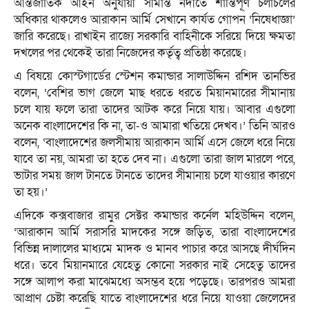
আন্তর্জাতিক আইন অনুযায়ী সীমান্ত নদীতে শান্তিপূর্ণ চলাচলের
অধিকার থাকলেও আরাকান আর্মি সেখানে কার্যত গোপন ‘নিষেধাজ্ঞা’
জারি করেছে। রাখাইন রাজ্যে সরকারি বাহিনীকে সরিয়ে দিয়ে ক্ষমতা
দখলের পর থেকেই তারা নিজেদের কর্তৃত্ব প্রতিষ্ঠা করেছে।
এ বিষয়ে কোস্টগার্ডের স্টেশন কমান্ডার সালাউদ্দিন রশিদ তানভির
বলেন, ‘বেশির ভাগ জেলে মাছ ধরতে ধরতে মিয়ানমারের সীমানায়
চলে যায় ফলে তারা তাদের আটক করে নিয়ে যায়। আবার এগুলো
অনেক বাংলাদেশের কি না, তা-ও আমারা খতিয়ে দেখব।’ তিনি আরও
বলেন, ‘বাংলাদেশের জলসীমায় আরাকান আর্মি এসে জেলে ধরে নিয়ে
যাবে তা নয়, আমরা তা হতে দেব না। এগুলো তারা জাল মারলে পরে,
ভাটার সময় জাল টানতে টানতে তাদের সীমানায় চলে যাওয়ার কারণে
তা হয়।’
এদিকে কক্সবাজার রামুর সেক্টর কমান্ডার কর্নেল মহিউদ্দিন বলেন,
‘আরাকান আর্মি সরাসরি মাদকের সঙ্গে জড়িত, তারা বাংলাদেশের
বিভিন্ন দালালের মাধ্যমে মাদক ও মানব পাচার করে আসছে দীর্ঘদিন
ধরে। তবে মিয়ানমারে যেহেতু কোনো সরকার নাই সেহেতু তাদের
সঙ্গে আলাপ করা মাঝেমধ্যে অসম্ভব হয়ে পড়েছে। তারপরও আমরা
আপ্রাণ চেষ্টা করেছি যাতে বাংলাদেশের ধরে নিয়ে যাওয়া জেলেদের