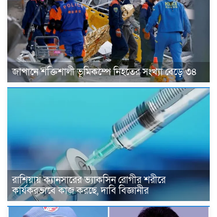
জাপানে শক্তিশালী ভূমিকম্পে নিহতের সংখ্যা বেড়ে ৩৪
রাশিয়ায় ক্যানসারের ভ্যাকসিন রোগীর শরীরে
কার্যকরভাবে কাজ করছে, দাবি বিজ্ঞানীর