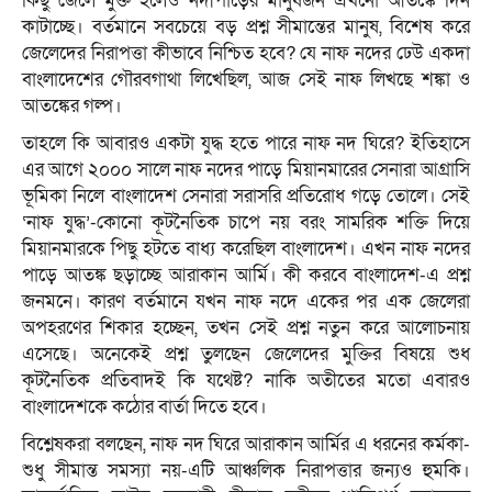
কিছু জেলে মুক্ত হলেও নদীপাড়ের মানুষজন এখনো আতঙ্কে দিন
কাটাচ্ছে। বর্তমানে সবচেয়ে বড় প্রশ্ন সীমান্তের মানুষ, বিশেষ করে
জেলেদের নিরাপত্তা কীভাবে নিশ্চিত হবে? যে নাফ নদের ঢেউ একদা
বাংলাদেশের গৌরবগাথা লিখেছিল, আজ সেই নাফ লিখছে শঙ্কা ও
আতঙ্কের গল্প।
তাহলে কি আবারও একটা যুদ্ধ হতে পারে নাফ নদ ঘিরে? ইতিহাসে
এর আগে ২০০০ সালে নাফ নদের পাড়ে মিয়ানমারের সেনারা আগ্রাসি
ভূমিকা নিলে বাংলাদেশ সেনারা সরাসরি প্রতিরোধ গড়ে তোলে। সেই
‘নাফ যুদ্ধ’-কোনো কূটনৈতিক চাপে নয় বরং সামরিক শক্তি দিয়ে
মিয়ানমারকে পিছু হটতে বাধ্য করেছিল বাংলাদেশ। এখন নাফ নদের
পাড়ে আতঙ্ক ছড়াচ্ছে আরাকান আর্মি। কী করবে বাংলাদেশ-এ প্রশ্ন
জনমনে। কারণ বর্তমানে যখন নাফ নদে একের পর এক জেলেরা
অপহরণের শিকার হচ্ছেন, তখন সেই প্রশ্ন নতুন করে আলোচনায়
এসেছে। অনেকেই প্রশ্ন তুলছেন জেলেদের মুক্তির বিষয়ে শুধ
কূটনৈতিক প্রতিবাদই কি যথেষ্ট? নাকি অতীতের মতো এবারও
বাংলাদেশকে কঠোর বার্তা দিতে হবে।
বিশ্লেষকরা বলছেন, নাফ নদ ঘিরে আরাকান আর্মির এ ধরনের কর্মকা-
শুধু সীমান্ত সমস্যা নয়-এটি আঞ্চলিক নিরাপত্তার জন্যও হুমকি।