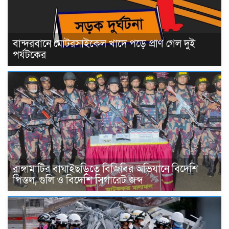
বান্দরবানে মোটরসাইকেল খাদে পড়ে প্রাণ গেল দুই
পর্যটকের
রাঙ্গামাটির বাঘাইছড়িতে বিজিবির অভিযানে বিদেশি
পিস্তল, গুলি ও বিদেশি সিগারেট জব্দ