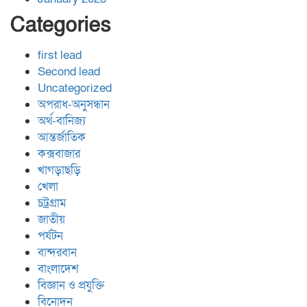
Categories
first lead
Second lead
Uncategorized
অপরাধ-অনুসন্ধান
অর্থ-বানিজ্য
আন্তর্জাতিক
কক্সবাজার
খাগড়াছড়ি
খেলা
চট্রগ্রাম
জাতীয়
পর্যটন
বান্দরবান
বাংলাদেশ
বিজ্ঞান ও প্রযুক্তি
বিনোদন