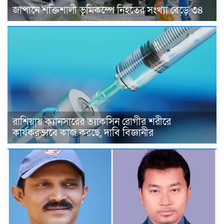
জাপানে শক্তিশালী ভূমিকম্পে নিহতের সংখ্যা বেড়ে ৩৪
রাশিয়ায় ক্যানসারের ভ্যাকসিন রোগীর শরীরে
কার্যকরভাবে কাজ করছে, দাবি বিজ্ঞানীর