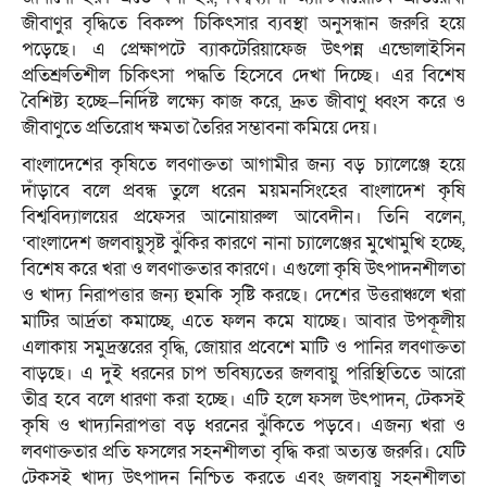
জীবাণুর বৃদ্ধিতে বিকল্প চিকিৎসার ব্যবস্থা অনুসন্ধান জরুরি হয়ে
পড়েছে। এ প্রেক্ষাপটে ব্যাকটেরিয়াফেজ উৎপন্ন এন্ডোলাইসিন
প্রতিশ্রুতিশীল চিকিৎসা পদ্ধতি হিসেবে দেখা দিচ্ছে। এর বিশেষ
বৈশিষ্ট্য হচ্ছে—নির্দিষ্ট লক্ষ্যে কাজ করে, দ্রুত জীবাণু ধ্বংস করে ও
জীবাণুতে প্রতিরোধ ক্ষমতা তৈরির সম্ভাবনা কমিয়ে দেয়।
বাংলাদেশের ‍কৃষিতে লবণাক্ততা আগামীর জন্য বড় চ্যালেঞ্জে হয়ে
দাঁড়াবে বলে প্রবন্ধ তুলে ধরেন ময়মনসিংহের বাংলাদেশ কৃষি
বিশ্ববিদ্যালয়ের প্রফেসর আনোয়ারুল আবেদীন। তিনি বলেন,
‘বাংলাদেশ জলবায়ুসৃষ্ট ঝুঁকির কারণে নানা চ্যালেঞ্জের মুখোমুখি হচ্ছে,
বিশেষ করে খরা ও লবণাক্ততার কারণে। এগুলো কৃষি উৎপাদনশীলতা
ও খাদ্য নিরাপত্তার জন্য হুমকি সৃষ্টি করছে। দেশের উত্তরাঞ্চলে খরা
মাটির আর্দ্রতা কমাচ্ছে, এতে ফলন কমে যাচ্ছে। আবার উপকূলীয়
এলাকায় সমুদ্রস্তরের বৃদ্ধি, জোয়ার প্রবেশে মাটি ও পানির লবণাক্ততা
বাড়ছে। এ দুই ধরনের চাপ ভবিষ্যতের জলবায়ু পরিস্থিতিতে আরো
তীব্র হবে বলে ধারণা করা হচ্ছে। এটি হলে ফসল উৎপাদন, টেকসই
কৃষি ও খাদ্যনিরাপত্তা বড় ধরনের ঝুঁকিতে পড়বে। এজন্য খরা ও
লবণাক্ততার প্রতি ফসলের সহনশীলতা বৃদ্ধি করা অত্যন্ত জরুরি। যেটি
টেকসই খাদ্য উৎপাদন নিশ্চিত করতে এবং জলবায়ু সহনশীলতা