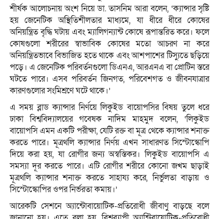
শীর্ষক আলোচনায় অংশ নিয়ে ডা. তাসনিম আরা বলেন, ‘ক্যান্সার সৃষ্টি
হয় জেনেটিক অস্থিতিশীলতার মাধ্যমে, যা ধীরে ধীরে কোষের
অনিয়ন্ত্রিত বৃদ্ধি ঘটায় এবং ম্যালিগন্যান্ট কোষে রূপান্তরিত করে। ফলে
কোষগুলো শরীরের স্বাভাবিক কোষের মতো আচরণ না করে
অনিয়ন্ত্রিতভাবে বিভাজিত হতে থাকে এবং আশপাশের টিস্যুতে ছড়িয়ে
পড়ে। এ জেনেটিক পরিবর্তনগুলো ডিএনএ, আরএনএ বা প্রোটিন স্তরে
ঘটতে পারে। এসব পরিবর্তন জিনগত, পরিবেশগত ও জীবনযাত্রার
কারণগুলোর সংমিশ্রণে ঘটে থাকে।’
এ সময় ব্লাড ক্যান্সার নির্ণয়ে লিকুইড বায়োপসির বিষয় তুলে ধরে
ঢাকা বিশ্ববিদ্যালয়ের গবেষক নাদিম মাহমুদ বলেন, ‘লিকুইড
বায়োপসি এমন একটি পরীক্ষা, যেটি রক্ত বা মূত্র থেকে ক্যান্সার শনাক্ত
করতে পারে। মূত্রথলি ক্যান্সার নির্ণয় এখন সাধারণত সিস্টোস্কোপি
দিয়ে করা হয়, যা রোগীর জন্য অস্বস্তিকর। লিকুইড বায়োপসি এ
সমস্যা দূর করতে পারে। এটি রোগীর শরীরে কোনো জখম ছাড়াই
মূত্রথলি ক্যান্সার শনাক্ত করতে সাহায্য করে, নির্ভুলতা বাড়ায় ও
সিস্টোস্কোপির ওপর নির্ভরতা কমায়।’
আরেকটি সেশনে অ্যান্টোবায়োটিক-প্রতিরোধী জীবাণু বাড়ছে বলে
জানানো হয়। এতে বলা হয়, বিশ্বব্যাপী অ্যান্টিবায়োটিক-প্রতিরোধী