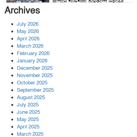
জাপানে শক্তিশালী ভূমিকম্পে নিহতের
সংখ্যা বেড়ে ৩৪
Archives
July 2026
রাশিয়ায় ক্যানসারের ভ্যাকসিন রোগীর
May 2026
শরীরে কার্যকরভাবে কাজ করছে, দাবি
April 2026
বিজ্ঞানীর
March 2026
February 2026
কাপ্তাই প্রেস ক্লাবের সভাপতি মাহফুজ,
January 2026
সম্পাদক রিপন মারমা নির্বাচিত
December 2025
November 2025
October 2025
মালয়েশিয়ার প্রধানমন্ত্রীকে চিঠি দেয়ার
September 2025
পর ফোন তারেক রহমানের,গ্যাস সঙ্কট
মোকাবিলায় সহায়তার আশ্বাস
August 2025
July 2025
June 2025
২২১ কোটি টাকা বেড়েছে রেলের আয়,
কীভাবে?
May 2025
April 2025
March 2025