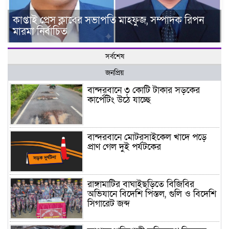
কাপ্তাই প্রেস ক্লাবের সভাপতি মাহফুজ, সম্পাদক রিপন
মারমা নির্বাচিত
সর্বশেষ
জনপ্রিয়
বান্দরবানে ৩ কোটি টাকার সড়কের
কার্পেটিং উঠে যাচ্ছে
বান্দরবানে মোটরসাইকেল খাদে পড়ে
প্রাণ গেল দুই পর্যটকের
রাঙ্গামাটির বাঘাইছড়িতে বিজিবির
অভিযানে বিদেশি পিস্তল, গুলি ও বিদেশি
সিগারেট জব্দ