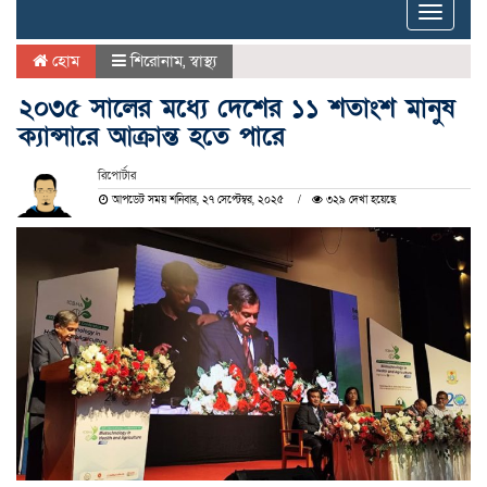
Toggle
naviga
হোম
শিরোনাম
,
স্বাস্থ্য
২০৩৫ সালের মধ্যে দেশের ১১ শতাংশ মানুষ
ক্যান্সারে আক্রান্ত হতে পারে
রিপোর্টার
আপডেট সময় শনিবার, ২৭ সেপ্টেম্বর, ২০২৫
৩২৯ দেখা হয়েছে