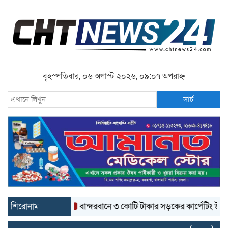
বৃহস্পতিবার, ০৬ অগাস্ট ২০২৬, ০৯:০৭ অপরাহ্ন
সার্চ
শিরোনাম
বান্দরবানে ৩ কোটি টাকার সড়কের কার্পেটিং উঠে যাচ্ছে