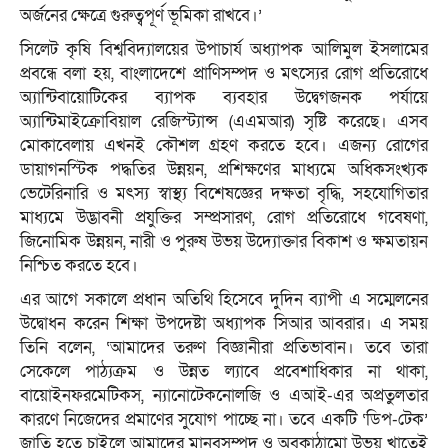
অর্জনের ক্ষেত্রে গুরুত্বপূর্ণ ভূমিকা রাখবে।’
সিলেট কৃষি বিশ্ববিদ্যালয়ের উপাচার্য অধ্যাপক আলিমুল ইসলামের
প্রবন্ধে বলা হয়, বাংলাদেশে প্রাণিসম্পদ ও মৎস্যের রোগ প্রতিরোধে
অ্যান্টিবায়োটিকের ব্যাপক ব্যবহার উদ্বেগজনক পর্যায়ে
অ্যান্টিমাইক্রোবিয়াল রেজিস্ট্যান্স (এএমআর) সৃষ্টি করেছে। এসব
মোকাবেলায় এখনই কৌশল গ্রহণ করতে হবে। এজন্য রোগের
ডায়াগনস্টিক পদ্ধতির উন্নয়ন, প্রশিক্ষণের মাধ্যমে অধিকসংখ্যক
ভেটেরিনারি ও মৎস্য স্বাস্থ্য বিশেষজ্ঞের দক্ষতা বৃদ্ধি, সহযোগিতার
মাধ্যমে উদ্ভাবনী প্রযুক্তির সম্প্রসারণ, রোগ প্রতিরোধে গবেষণা,
জিনোমিক উন্নয়ন, নারী ও পুরুষ উভয় উদ্যোক্তার বিকাশ ও ক্ষমতায়ন
নিশ্চিত করতে হবে।
এর আগে সকালে প্রধান অতিথি হিসেবে দুদিন ব্যাপী এ সম্মেলনের
‍উদ্বোধন করেন শিক্ষা উপদেষ্টা অধ্যাপক সিআর আবরার। এ সময়
তিনি বলেন, ‘আমাদের তরুণ বিজ্ঞানীরা প্রতিভাবান। তবে তারা
সেকেলে পাঠ্যক্রম ও উন্নত ল্যাবে প্রবেশাধিকার না থাকা,
বায়োইনফরমেটিকস, ন্যানোটেকনোলজি ও এআই-এর অপ্রতুলতার
কারণে নিজেদের প্রমাণের সুযোগ পাচ্ছে না। তবে একটি ‘ডিপ-টেক’
জাতি হতে চাইলে আমাদের মানবসম্পদ ও অবকাঠামো উভয় খাতেই