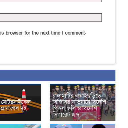
is browser for the next time I comment.
রাঙ্গামাটির বাঘাইছড়িতে
নে মোটরসাইকেল
বিজিবির অভিযানে বিদেশি
প্রাণ গেল দুই
পিস্তল, গুলি ও বিদেশি
সিগারেট জব্দ