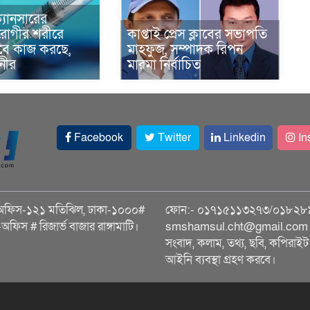
্যানসারের
রোগীর শরীরে
কাপ্তাই প্রেস ক্লাবের সভাপতি
াবে কাজ করছে,
মাহফুজ, সম্পাদক রিপন
ানীর
মারমা নির্বাচিত
Facebook
Twitter
Linkedin
In
অফিস-১২১ মতিঝিল, ঢাকা-১০০০#
ফোন:- ০১৭১৫১১৩২৭৩/০১৮২৮
ি-অফিস # রিজার্ভ বাজার রাঙ্গামাটি।
smshamsul.cht@gmail.com স
সংবাদ, কলাম, তথ্য, ছবি, কপিরাইট 
আইনি ব্যবস্থা গ্রহণ করবে।