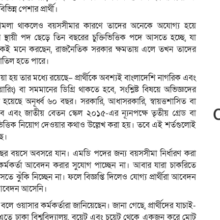
িন্ন পেশার প্রার্থী।
 আমলা থাকলেও বয়সসীমার কারণে তাদের অনেকে অযোগ্য হয়ে
ায়ী পদ ছেড়ে তিন বছরের চুক্তিভিত্তিক পদে আসতে হচ্ছে, যা
নেকেই মনে করছেন, রাজনৈতিক সরকার ক্ষমতায় এলে তখন তাদের
বাতিল হতে পারে।
েওয়া হয় তার মধ্যে রয়েছে– প্রার্থীকে অবশ্যই বাংলাদেশি নাগরিক এবং
নিয়ারিং) বা সমমানের ডিগ্রি থাকতে হবে, সংশ্লিষ্ট বিষয়ে অভিজ্ঞদের
 হয়েছে অনূর্ধ্ব ৬০ বছর। সরকারি, আধাসরকারি, স্বায়ত্তশাসিত বা
 হবে এবং জাতীয় বেতন স্কেল ২০১৫-এর ন্যূনপক্ষে তৃতীয় গ্রেড বা
তিভিত্তিক নিয়োগ দেওয়ার কথাও উল্লেখ করা হয়। তবে এই শর্তগুলোই
ছে।
৯ বছর বয়সে অবসরে যান। এমডি পদের জন্য বয়সসীমা নির্ধারণ করা
মকর্তা আবেদন করার সুযোগ পাচ্ছেন না। আবার যারা চাকরিতে
সতে ঝুঁকি নিচ্ছেন না। ফলে বিজ্ঞপ্তি দিলেও যোগ্য প্রার্থীরা আবেদন
ক আবেদন আসেনি।
বলে ওয়াসার কর্মকর্তারা জানিয়েছেন। জানা গেছে, প্রার্থীদের যাচাই-
তে ঢাকা বিশ্ববিদ্যালয়, বুয়েট এবং চুয়েট থেকে একজন করে মোট