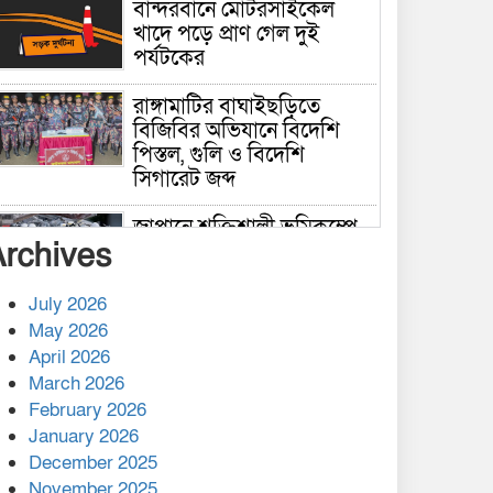
বান্দরবানে মোটরসাইকেল
খাদে পড়ে প্রাণ গেল দুই
পর্যটকের
রাঙ্গামাটির বাঘাইছড়িতে
বিজিবির অভিযানে বিদেশি
পিস্তল, গুলি ও বিদেশি
সিগারেট জব্দ
জাপানে শক্তিশালী ভূমিকম্পে
Archives
নিহতের সংখ্যা বেড়ে ৩৪
July 2026
রাশিয়ায় ক্যানসারের ভ্যাকসিন
May 2026
রোগীর শরীরে কার্যকরভাবে
April 2026
কাজ করছে, দাবি বিজ্ঞানীর
March 2026
February 2026
কাপ্তাই প্রেস ক্লাবের সভাপতি
মাহফুজ, সম্পাদক রিপন মারমা
January 2026
নির্বাচিত
December 2025
November 2025