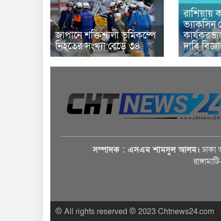
রাশিয়ায় ক
ভ্যাকসিন 
জাপানে শক্তিশালী ভূমিকম্পে
কার্যকরভ
নিহতের সংখ্যা বেড়ে ৩৪
দাবি বিজ্ঞ
সম্পাদক : এসএম শামসুল আলম।
ঢাকা 
রাঙ্গামাট
© All rights reserved © 2023 Chtnews24.com