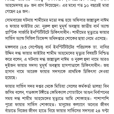
আহমেদসহ ৪৮ জন প্রাণ দিয়েছেন। এর মধ্যে গত ১০ বছরেই মারা
গেছেন ২৪ জন।
সোমবারের ঘটনায় শামীমের মতো দগ্ধ হয়ে অফিসার জান্নাতুল নাঈম
ও ফায়ার ফাইটার মো. নুরুল হুদা মুমূর্ষ অবস্থায় জাতীয় বার্ন অ্যান্ড
প্লাস্টিক সার্জারি ইনস্টিটিউটে চিকিৎসাধীন। শামীমের মৃত্যুতে ফায়ার
সার্ভিস অ্যান্ড সিভিল ডিফেন্স অধিদপ্তরে শোকের ছায়া নেমে এসেছে।
মঙ্গলবার (২৩ সেপ্টেম্বর) বার্ন ইনস্টিটিউটের পরিচালক ডা. নাসির
উদ্দিন দগ্ধ ফায়ার ফাইটার শামীম আহমেদের মৃত্যুর বিষয়টি নিশ্চিত
করে বলেন, এ ঘটনায় দগ্ধ জান্নাতুল নাঈম ও নুরুল হুদা নামে আরও
দুইজন ফায়ার সদস্য মুমূর্ষ অবস্থায় হাসপাতালে চিকিৎসাধীন। জয়
হাসান নামে আরেক ফায়ার সদস্যকে প্রাথমিক চিকিৎসা দেওয়া
হয়েছে।
ফায়ার সার্ভিস সদর দপ্তর থেকে মিডিয়া সেলের কর্মকর্তা তালহা বিন
জসিম বলেন, গতকাল টঙ্গীতে কেমিক্যাল গোডাউনে আগুন নির্বাপনের
সময় দগ্ধ শামীম আহমেদের মৃত্যুতে আমি শোকাহত। পাশাপাশি
পুরো ফায়ার সার্ভিস শোকাহত। মানুষের কল্যাণে অন্যের জীবন
বাঁচাতে নিজের জীবন হাতে নিয়ে ফায়ার সার্ভিসের সদস্যরা ২৪ ঘণ্টা