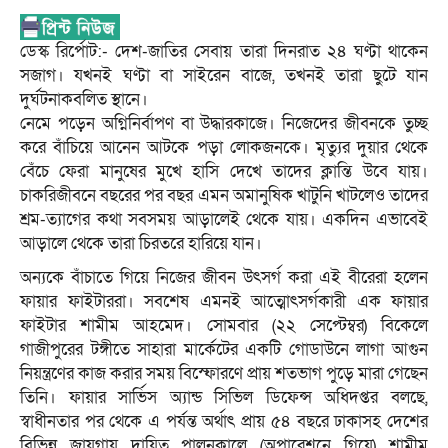
ডেস্ক রির্পোট:- দেশ-জাতির সেবায় তারা দিনরাত ২৪ ঘণ্টা থাকেন
সজাগ। যখনই ঘণ্টা বা সাইরেন বাজে, তখনই তারা ছুটে যান
দুর্ঘটনাকবলিত স্থানে।
নেমে পড়েন অগ্নিনির্বাপণ বা উদ্ধারকাজে। নিজেদের জীবনকে তুচ্ছ
করে বাঁচিয়ে আনেন আটকে পড়া লোকজনকে। মৃত্যুর দুয়ার থেকে
বেঁচে ফেরা মানুষের মুখে হাসি দেখে তাদের ক্লান্তি উবে যায়।
চাকরিজীবনে বছরের পর বছর এমন অমানুষিক খাটুনি খাটলেও তাদের
শ্রম-ত্যাগের কথা সবসময় আড়ালেই থেকে যায়। একদিন এভাবেই
আড়ালে থেকে তারা চিরতরে হারিয়ে যান।
অন্যকে বাঁচাতে গিয়ে নিজের জীবন উৎসর্গ করা এই বীরেরা হলেন
ফায়ার ফাইটাররা। সবশেষ এমনই আত্মোৎসর্গকারী এক ফায়ার
ফাইটার শামীম আহমেদ। সোমবার (২২ সেপ্টেম্বর) বিকেলে
গাজীপুরের টঙ্গীতে সাহারা মার্কেটের একটি গোডাউনে লাগা আগুন
নিয়ন্ত্রণের কাজ করার সময় বিস্ফোরণে প্রায় শতভাগ পুড়ে মারা গেছেন
তিনি। ফায়ার সার্ভিস অ্যান্ড সিভিল ডিফেন্স অধিদপ্তর বলছে,
স্বাধীনতার পর থেকে এ পর্যন্ত অর্থাৎ প্রায় ৫৪ বছরে ঢাকাসহ দেশের
বিভিন্ন জায়গায় দায়িত্ব পালনকালে (অপারেশনে গিয়ে) শামীম