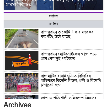
মারমা নির্বাচিত
সর্বশেষ
জনপ্রিয়
বান্দরবানে ৩ কোটি টাকার সড়কের
কার্পেটিং উঠে যাচ্ছে
বান্দরবানে মোটরসাইকেল খাদে পড়ে
প্রাণ গেল দুই পর্যটকের
রাঙ্গামাটির বাঘাইছড়িতে বিজিবির
অভিযানে বিদেশি পিস্তল, গুলি ও বিদেশি
সিগারেট জব্দ
জাপানে শক্তিশালী ভূমিকম্পে নিহতের
সংখ্যা বেড়ে ৩৪
Archives