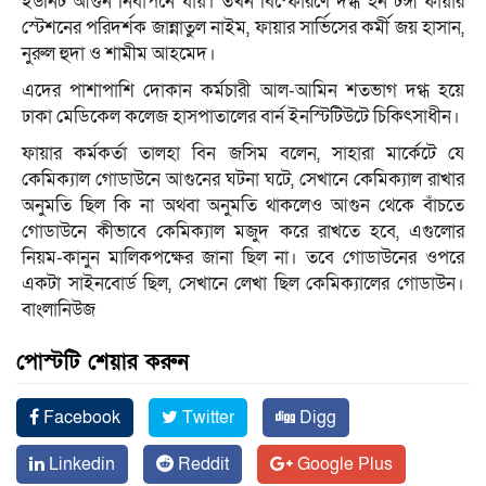
ইউনিট আগুন নির্বাপনে যায়। তখন বিস্ফোরণে দগ্ধ হন টঙ্গী ফায়ার
স্টেশনের পরিদর্শক জান্নাতুল নাইম, ফায়ার সার্ভিসের কর্মী জয় হাসান,
নুরুল হুদা ও শামীম আহমেদ।
এদের পাশাপাশি দোকান কর্মচারী আল-আমিন শতভাগ দগ্ধ হয়ে
ঢাকা মেডিকেল কলেজ হাসপাতালের বার্ন ইনস্টিটিউটে চিকিৎসাধীন।
ফায়ার কর্মকর্তা তালহা বিন জসিম বলেন, সাহারা মার্কেটে যে
কেমিক্যাল গোডাউনে আগুনের ঘটনা ঘটে, সেখানে কেমিক্যাল রাখার
অনুমতি ছিল কি না অথবা অনুমতি থাকলেও আগুন থেকে বাঁচতে
গোডাউনে কীভাবে কেমিক্যাল মজুদ করে রাখতে হবে, এগুলোর
নিয়ম-কানুন মালিকপক্ষের জানা ছিল না। তবে গোডাউনের ওপরে
একটা সাইনবোর্ড ছিল, সেখানে লেখা ছিল কেমিক্যালের গোডাউন।
বাংলানিউজ
পোস্টটি শেয়ার করুন
Facebook
Twitter
Digg
Linkedin
Reddit
Google Plus