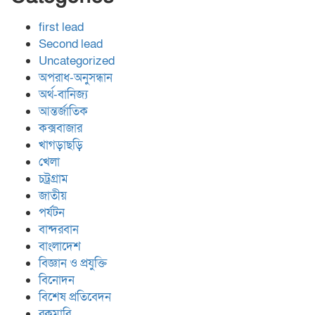
first lead
Second lead
Uncategorized
অপরাধ-অনুসন্ধান
অর্থ-বানিজ্য
আন্তর্জাতিক
কক্সবাজার
খাগড়াছড়ি
খেলা
চট্রগ্রাম
জাতীয়
পর্যটন
বান্দরবান
বাংলাদেশ
বিজ্ঞান ও প্রযুক্তি
বিনোদন
বিশেষ প্রতিবেদন
রকমারি