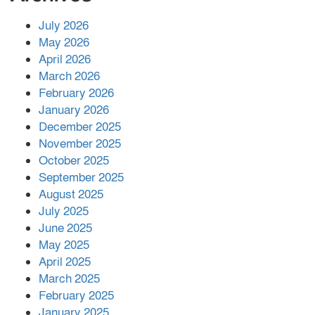
July 2026
রাশিয়ায় ক্যানসারের ভ্যাকসিন রোগীর
May 2026
শরীরে কার্যকরভাবে কাজ করছে, দাবি
April 2026
বিজ্ঞানীর
March 2026
February 2026
কাপ্তাই প্রেস ক্লাবের সভাপতি মাহফুজ,
January 2026
সম্পাদক রিপন মারমা নির্বাচিত
December 2025
November 2025
October 2025
মালয়েশিয়ার প্রধানমন্ত্রীকে চিঠি দেয়ার
September 2025
পর ফোন তারেক রহমানের,গ্যাস সঙ্কট
মোকাবিলায় সহায়তার আশ্বাস
August 2025
July 2025
June 2025
২২১ কোটি টাকা বেড়েছে রেলের আয়,
কীভাবে?
May 2025
April 2025
March 2025
এক বিলিয়ন ডলার বিনিয়োগ হবে
February 2025
আনোয়ারায়
January 2025