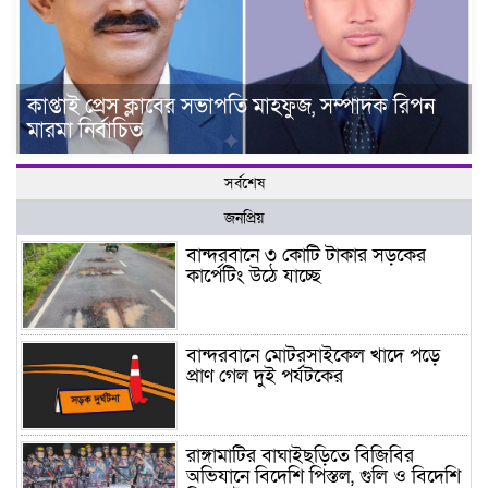
কাপ্তাই প্রেস ক্লাবের সভাপতি মাহফুজ, সম্পাদক রিপন
মারমা নির্বাচিত
সর্বশেষ
জনপ্রিয়
বান্দরবানে ৩ কোটি টাকার সড়কের
কার্পেটিং উঠে যাচ্ছে
বান্দরবানে মোটরসাইকেল খাদে পড়ে
প্রাণ গেল দুই পর্যটকের
রাঙ্গামাটির বাঘাইছড়িতে বিজিবির
অভিযানে বিদেশি পিস্তল, গুলি ও বিদেশি