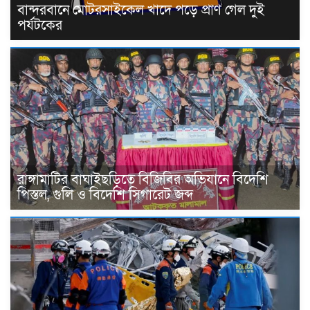
বান্দরবানে মোটরসাইকেল খাদে পড়ে প্রাণ গেল দুই
পর্যটকের
রাঙ্গামাটির বাঘাইছড়িতে বিজিবির অভিযানে বিদেশি
পিস্তল, গুলি ও বিদেশি সিগারেট জব্দ