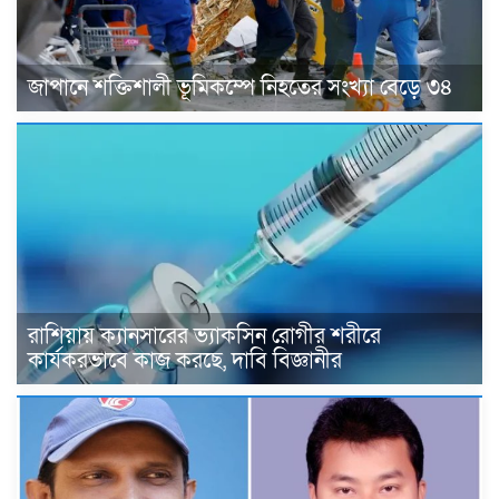
জাপানে শক্তিশালী ভূমিকম্পে নিহতের সংখ্যা বেড়ে ৩৪
রাশিয়ায় ক্যানসারের ভ্যাকসিন রোগীর শরীরে
কার্যকরভাবে কাজ করছে, দাবি বিজ্ঞানীর