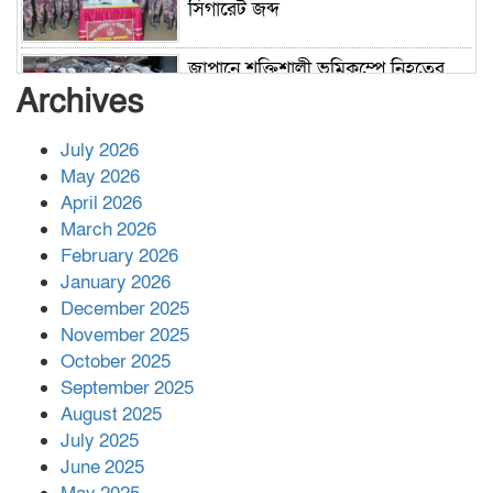
সিগারেট জব্দ
জাপানে শক্তিশালী ভূমিকম্পে নিহতের
সংখ্যা বেড়ে ৩৪
Archives
July 2026
রাশিয়ায় ক্যানসারের ভ্যাকসিন রোগীর
May 2026
শরীরে কার্যকরভাবে কাজ করছে, দাবি
April 2026
বিজ্ঞানীর
March 2026
February 2026
কাপ্তাই প্রেস ক্লাবের সভাপতি মাহফুজ,
January 2026
সম্পাদক রিপন মারমা নির্বাচিত
December 2025
November 2025
October 2025
মালয়েশিয়ার প্রধানমন্ত্রীকে চিঠি দেয়ার
September 2025
পর ফোন তারেক রহমানের,গ্যাস সঙ্কট
মোকাবিলায় সহায়তার আশ্বাস
August 2025
July 2025
June 2025
২২১ কোটি টাকা বেড়েছে রেলের আয়,
কীভাবে?