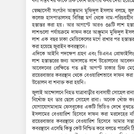
বলা সম্ভব নয় কাকে ঠিক কোন জায়গায় কবর দেয়া হয়েছ
স্বেচ্ছাসেবী সংগঠন আঞ্জুমান মুফিদুল ইসলাম বলছে,
কলেজ হাসপাতালসহ বিভিন্ন মর্গ থেকে নাম-পরিচয়হী
হস্তান্তর করা হয়। আর আগস্টে আরও ৩৪টি লাশ হস্তান
লাশগুলো পর্যায়ক্রমে দাফন করে আঞ্জুমান মুফিদুল 
লাশ এক বছর ঢাকা মেডিকেলের মর্গে রাখার পর হস্তান
করা হয়েছে জুরাইন কবরস্থানে।
এদিকে আইনি পদক্ষেপ গ্রহণ এবং ডিএনএ প্রোফাইলিংয়
লাশ হস্তান্তরের জন্য আদালতে লাশ উত্তোলনের আবেদ
আবেদনের প্রেক্ষিতে গত ৪ই আগস্ট ঢাকার চিফ মেট্রো
রায়েরবাজার কবরস্থান থেকে বেওয়ারিশভাবে দাফন করা
উত্তোলন বা শনাক্ত করা হয়নি।
জুলাই আন্দোলনে নিহত যাত্রাবাড়ীর ব্যবসায়ী সোহেল র
নিখোঁজ হন তার ছেলে সোহেল রানা। অনেক খোঁজ ক
যোগাযোগমাধ্যম ফেসবুকের একটি ভিডিও দেখে বুঝতে 
ইসলামের বেওয়ারিশ হিসেবে দাফন করা মরদেহের নথি
রায়েরবাজার কবরস্থানে বেওয়ারিশ হিসেবে আমার স
কবরস্থানে এসেছি কিন্তু কেউ নিশ্চিত করে বলতে পারে