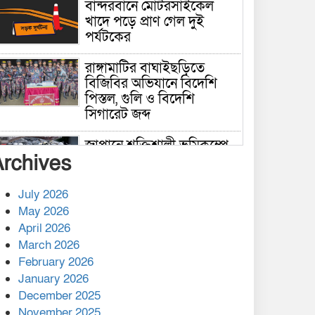
বান্দরবানে মোটরসাইকেল
খাদে পড়ে প্রাণ গেল দুই
পর্যটকের
রাঙ্গামাটির বাঘাইছড়িতে
বিজিবির অভিযানে বিদেশি
পিস্তল, গুলি ও বিদেশি
সিগারেট জব্দ
জাপানে শক্তিশালী ভূমিকম্পে
Archives
নিহতের সংখ্যা বেড়ে ৩৪
July 2026
রাশিয়ায় ক্যানসারের ভ্যাকসিন
May 2026
রোগীর শরীরে কার্যকরভাবে
April 2026
কাজ করছে, দাবি বিজ্ঞানীর
March 2026
February 2026
কাপ্তাই প্রেস ক্লাবের সভাপতি
মাহফুজ, সম্পাদক রিপন মারমা
January 2026
নির্বাচিত
December 2025
November 2025