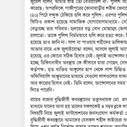
জুয়েল বলেন, আমার ভাই তো বেওয়ারিশ না। পুলিশ আ
করেছে। অপরদিকে, গাজীপুরের কোনাবাড়ীর শরীফ জেনারে
(২০) পিঠে বন্দুক ঠেকিয়ে গুলি করে পুলিশ। এরপর পুলি
ভিডিও প্রকাশ হয়েছে সামাজিক যোগাযোগমাধ্যমে। সেই 
বেড়াচ্ছে তার পরিবার। হৃদয়ের বড় বোন মোছাম্মৎ জ
চালাতো। তাকে পুলিশ নির্মমভাবে গুলি করে হত্যা করে।
হয়েছে তাও জানি না। লাশ না পাওয়ায় শহীদের তালিক
আক্তার নামে এক জুলাইযোদ্ধা বলেন, আসলে জুলাই আ
হয়েছে, এর কোনো সঠিক হিসাব নেই। জুলাই আন্দোলন চ
হচ্ছে, চিকিৎসাধীন অবস্থায় কে কীভাবে মারা গেছেন, সে
কর্তৃপক্ষ। মৃত ব্যক্তির আঙ্গুলের ছাপ থেকে লাশ চিহ
অফিসিয়ালি আঞ্জুমানের মাধ্যমে যেগুলো লাশগুলোর দা
আর কারোর হিসাব নেই। তিনি বলেন, আন্দোলনের সময় আ
দিতে পারেনি।
রায়ের বাজার বুদ্ধিজীবী কবরস্থানের তত্ত্বাবধায়ক মো.
মাধ্যমে যাদের আনা হয় তাদের সকলকেই ৪ নম্বর ব্লকে 
বিষয়টি নিয়ে জুলাই ফাউন্ডেশনের জনসংযোগ কর্মকর্তা ম
বুদ্ধিজীবী কবরস্থানে আমাদের যেসকল শহীদ ভাইয়েরা শু
গিয়ে এখন পর্যন্ত নিখোঁজ রয়েছে তাদের শনাক্তে সামাজ