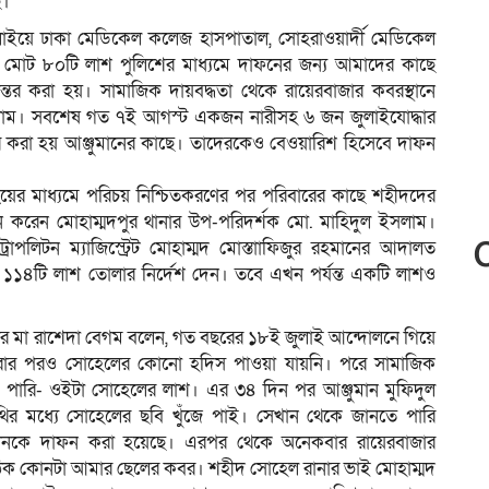
ে।
 জুলাইয়ে ঢাকা মেডিকেল কলেজ হাসপাতাল, সোহরাওয়ার্দী মেডিকেল
ন মোট ৮০টি লাশ পুলিশের মাধ্যমে দাফনের জন্য আমাদের কাছে
্তর করা হয়। সামাজিক দায়বদ্ধতা থেকে রায়েরবাজার কবরস্থানে
ইসলাম। সবশেষ গত ৭ই আগস্ট একজন নারীসহ ৬ জন জুলাইযোদ্ধার
্তর করা হয় আঞ্জুমানের কাছে। তাদেরকেও বেওয়ারিশ হিসেবে দাফন
ের মাধ্যমে পরিচয় নিশ্চিতকরণের পর পরিবারের কাছে শহীদদের
ন করেন মোহাম্মদপুর থানার উপ-পরিদর্শক মো. মাহিদুল ইসলাম।
পলিটন ম্যাজিস্ট্রেট মোহাম্মদ মোস্তাাফিজুর রহমানের আদালত
 ১১৪টি লাশ তোলার নির্দেশ দেন। তবে এখন পর্যন্ত একটি লাশও
ানার মা রাশেদা বেগম বলেন, গত বছরের ১৮ই জুলাই আন্দোলনে গিয়ে
রার পরও সোহেলের কোনো হদিস পাওয়া যায়নি। পরে সামাজিক
পারি- ওইটা সোহেলের লাশ। এর ৩৪ দিন পর আঞ্জুমান মুফিদুল
র মধ্যে সোহেলের ছবি খুঁজে পাই। সেখান থেকে জানতে পারি
ন্তানকে দাফন করা হয়েছে। এরপর থেকে অনেকবার রায়েরবাজার
নি ঠিক কোনটা আমার ছেলের কবর। শহীদ সোহেল রানার ভাই মোহাম্মদ