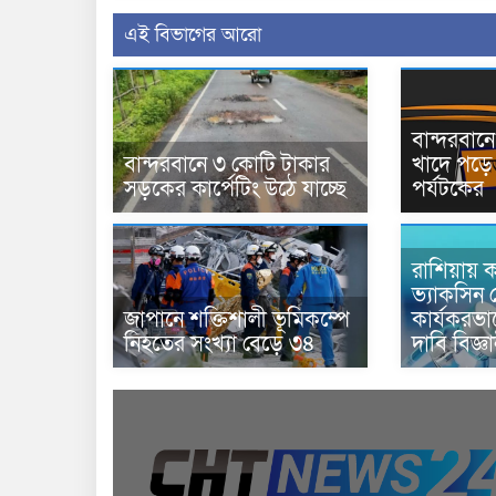
এই বিভাগের আরো
বান্দরবা
বান্দরবানে ৩ কোটি টাকার
খাদে পড়ে 
সড়কের কার্পেটিং উঠে যাচ্ছে
পর্যটকের
রাশিয়ায় ক
ভ্যাকসিন 
জাপানে শক্তিশালী ভূমিকম্পে
কার্যকরভ
নিহতের সংখ্যা বেড়ে ৩৪
দাবি বিজ্ঞ