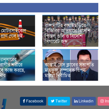
রাঙ্গামাটির বাঘাইছড়িতে
নে মোটরসাইকেল
বিজিবির অভিযানে বিদেশি
প্রাণ গেল দুই
পিস্তল, গুলি ও বিদেশি
সিগারেট জব্দ
্যানসারের
রোগীর শরীরে
কাপ্তাই প্রেস ক্লাবের সভাপতি
াবে কাজ করছে,
মাহফুজ, সম্পাদক রিপন
ানীর
মারমা নির্বাচিত
Facebook
Twitter
Linkedin
In