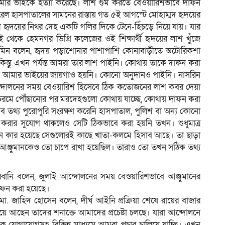
মার ভাইকে হত্যা করেছে। লাশ গুম করতে বেওয়ারিশভাবে দাফন
ল হাসপাতালের সামনের রাস্তায় গত ৫ই আগস্টে মোহাম্মদ হৃদয়ের
শ হৃদয়ের নিথর দেহ একটি গলির দিকে টেনে-হিঁচড়ে নিয়ে যায়। যার
থেকে হেমনগর ডিগ্রি কলেজের ওই শিক্ষার্থী হৃদয়ের লাশ খুঁজে
েসমিন বলেন, হৃদয় পড়াশোনার পাশাপাশি কোনাবাড়ীতে অটোরিকশা
 কিন্তু এখন পর্যন্ত আমরা তার লাশ পাইনি। কোথায় তাকে দাফন করা
ায় আমার ভাইয়ের জায়গাও হয়নি। কোনো অনুদানও পাইনি। নাসরিন
ন্দোলনের সময় বেওয়ারিশ হিসেবে ঠিক কতোজনের লাশ কবর দেয়া
রমে পৌঁছানোর পর মরদেহগুলো কোথায় যাচ্ছে, কোথায় দাফন করা
সব তথ্য পুরোপুরি সংরক্ষণ করেনি হাসপাতাল, পুলিশ বা অন্য কোনো
্নিত করার সুযোগ থাকলেও সেটি ঠিকভাবে করা হয়নি তখন। শুধুমাত্র
ফন কার হয়েছে সেগুলোরই কাছে খাতা-কলমে হিসাব আছে। তা ছাড়া
ঞ্জুমানকেও তো চাপে রাখা হয়েছিল। তারাও তো তখন সঠিক তথ্য
 রাব্বানি বলেন, জুলাই আন্দোলনের সময় বেওয়ারিশভাবে আঞ্জুমানের
দাফন করা হয়েছে।
ো. জাহিদ হোসেন বলেন, দীর্ঘ আইনি প্রক্রিয়া শেষে রায়ের বাজার
য়ে আছেন তাদের শনাক্তে আমাদের প্রচেষ্টা চলছে। যারা আন্দোলনে
িক যোগাযোগসহ বিভিন্ন মাধ্যমে আমরা প্রচার চালিয়ে যাচ্ছি। এখন