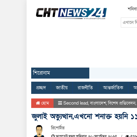
শনিবা
শিরোনাম
প্রচ্ছদ
জাতীয়
রাজনীতি
আন্তর্জাতিক
অর
হোম
Second lead
,
বাংলাদেশ
,
বিশেষ প্রতিবেদন
জুলাই অভ্যুত্থান,এখনো শনাক্ত হয়নি 
রিপোর্টার
আপডেট সময় শনিবার, ২০ সেপ্টেম্বর, ২০২৫
৫৭৯ 