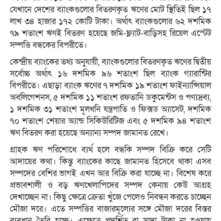
যেখানে দেশের ব্যাংকগুলোর বিতরণকৃত ঋণের মোট স্থিতিই ছিল ১৭
লাখ ৩৪ হাজার ১৭২ কোটি টাকা। অর্থাৎ ব্যাংকগুলোর ৬২ দশমিক
৭৯ শতাংশ ঋণই বিতরণ হয়েছে জমি-ফ্ল্যাট-বাড়িসহ রিয়েল এস্টেট
সম্পত্তি বন্ধকের বিপরীতে।
কেন্দ্রীয় ব্যাংকের তথ্য অনুযায়ী, ব্যাংকগুলোর বিতরণকৃত ঋণের দ্বিতীয়
সর্বোচ্চ অর্থাৎ ১৬ দশমিক ৯৬ শতাংশ ছিল ব্যাংক গ্যারান্টির
বিপরীতে। এছাড়া ব্যাংক ঋণের ৭ দশমিক ১৯ শতাংশ ফাইন্যান্সিয়াল
অবলিগেশনস, ৫ দশমিক ১১ শতাংশ রফতানি ডকুমেন্টস ও পণ্যদ্রব্য,
১ দশমিক ৩১ শতাংশ মূলধনি যন্ত্রপাতি ও ফিক্সড অ্যাসেট, দশমিক
৭০ শতাংশ শেয়ার অ্যান্ড সিকিউরিটিজ এবং ৫ দশমিক ৯৪ শতাংশ
ঋণ বিতরণ করা হয়েছে অন্যান্য সম্পদ জামানত রেখে।
গ্রাহক ঋণ পরিশোধে ব্যর্থ হলে বন্ধকি সম্পদ বিক্রি করে সেটি
আদায়ের কথা। কিন্তু ব্যাংকের কাছে জামানত হিসেবে থাকা এসব
সম্পদের বেশির ভাগই এখন আর বিক্রি করা যাচ্ছে না। বিশেষ করে
প্রভাবশালী ও বড় ঋণখেলাপিদের সম্পদ কেনায় কেউ আগ্রহ
দেখাচ্ছেন না। কিছু ক্ষেত্রে ক্রেতা খুঁজে পেলেও নিবন্ধন করতে চাচ্ছেন
মৌজা দরে। এতে সম্পত্তির বাজারমূল্যের সঙ্গে মৌজা দরের বিস্তর
ব্যবধান তৈরি হচ্ছে। এক্ষেত্রে প্রদর্শিত বা সাদা টাকা না হওয়ায়