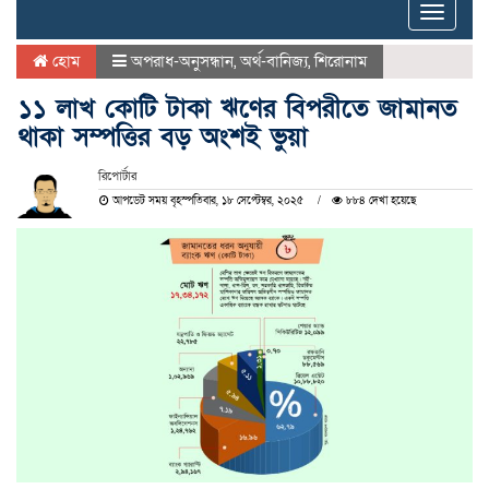
Toggle
naviga
হোম
অপরাধ-অনুসন্ধান
,
অর্থ-বানিজ্য
,
শিরোনাম
১১ লাখ কোটি টাকা ঋণের বিপরীতে জামানত
থাকা সম্পত্তির বড় অংশই ভুয়া
রিপোর্টার
আপডেট সময় বৃহস্পতিবার, ১৮ সেপ্টেম্বর, ২০২৫
৮৮৪ দেখা হয়েছে