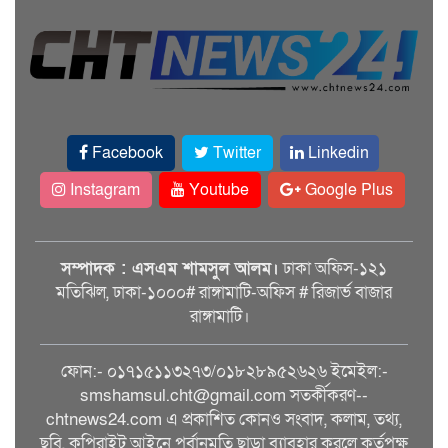
Facebook
Twitter
Linkedin
Instagram
Youtube
Google Plus
সম্পাদক : এসএম শামসুল আলম।
ঢাকা অফিস-১২১
মতিঝিল, ঢাকা-১০০০# রাঙ্গামাটি-অফিস # রিজার্ভ বাজার
রাঙ্গামাটি।
ফোন:- ০১৭১৫১১৩২৭৩/০১৮২৮৯৫২৬২৬ ইমেইল:-
smshamsul.cht@gmail.com সতর্কীকরণ--
chtnews24.com এ প্রকাশিত কোনও সংবাদ, কলাম, তথ্য,
ছবি, কপিরাইট আইনে পূর্বানুমতি ছাড়া ব্যাবহার করলে কর্তৃপক্ষ