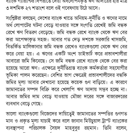
ব্যাংক গ্যারান্টির বিপরীতে দেয়া অবলোপনকৃত ঋণ আদায়ের হার মাত্র
৩ দশমিক ২৭ শতাংশ বলে ওই গবেষণায় উঠে আসে।
সংশ্লিষ্টরা বলছেন, দেশের ব্যাংক খাতে অনিয়ম-দুর্নীতি ও ঋণের নামে
অর্থ লোপাটের ঘটনা বেড়ে যাওয়ার সঙ্গে সংগতি রেখেই জমি বন্ধক
রেখে ঋণ বিতরণ বেড়েছে। জমি বন্ধক রেখে ব্যাংক থেকে ঋণ বের
করা অপেক্ষাকৃত সহজ। আবার গত দেড় দশকে সরকারি খাসজমি,
বিতর্কিত মালিকানার জমি বন্ধক রেখেও ব্যাংকগুলো থেকে ঋণ বের
করে নেয়া হয়। এ ঋণের একটি অংশ ডাইভার্ট করে প্রভাবশালীরা
আবারো জমি কিনেছে। সে জমি বন্ধক রেখে ব্যাংক থেকে বের করা
হয়েছে আরো ঋণ। এক্ষেত্রে দুর্নীতিগ্রস্ত ব্যাংক কর্মকর্তারা সহযোগীর
ভূমিকা পালন করেছেন। বেশির ভাগ ক্ষেত্রেই প্রভাবশালীদের বন্ধকি
জমির মূল্য আবার দেখানো হয়েছে কয়েক গুণ বাড়িয়ে। এ কারণে
জামানতের সম্পদ বিক্রি করে খেলাপি ঋণ আদায় সম্ভব হচ্ছে না।
আবার জমির দাম বেড়ে যাওয়ায় মৌজা দরের সঙ্গে বাজারদরের
ব্যবধান বেড়ে গেছে।
ভালো ব্যাংকগুলো নিজেদের দায়িত্বেই জামানতের সম্পত্তির গুণগত
মান ও প্রকৃত মূল্য যাচাই করে বলে জানান মিউচুয়াল ট্রাস্ট ব্যাংকের
ব্যবস্থাপনা পরিচালক সৈয়দ মাহবুবুর রহমান। তিনি বলেন,