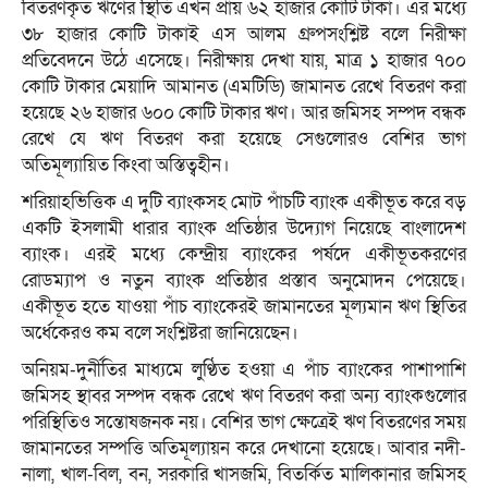
বিতরণকৃত ঋণের স্থিতি এখন প্রায় ৬২ হাজার কোটি টাকা। এর মধ্যে
৩৮ হাজার কোটি টাকাই এস আলম গ্রুপসংশ্লিষ্ট বলে নিরীক্ষা
প্রতিবেদনে উঠে এসেছে। নিরীক্ষায় দেখা যায়, মাত্র ১ হাজার ৭০০
কোটি টাকার মেয়াদি আমানত (এমটিডি) জামানত রেখে বিতরণ করা
হয়েছে ২৬ হাজার ৬০০ কোটি টাকার ঋণ। আর জমিসহ সম্পদ বন্ধক
রেখে যে ঋণ বিতরণ করা হয়েছে সেগুলোরও বেশির ভাগ
অতিমূল্যায়িত কিংবা অস্তিত্বহীন।
শরিয়াহভিত্তিক এ দুটি ব্যাংকসহ মোট পাঁচটি ব্যাংক একীভূত করে বড়
একটি ইসলামী ধারার ব্যাংক প্রতিষ্ঠার উদ্যোগ নিয়েছে বাংলাদেশ
ব্যাংক। এরই মধ্যে কেন্দ্রীয় ব্যাংকের পর্ষদে একীভূতকরণের
রোডম্যাপ ও নতুন ব্যাংক প্রতিষ্ঠার প্রস্তাব অনুমোদন পেয়েছে।
একীভূত হতে যাওয়া পাঁচ ব্যাংকেরই জামানতের মূল্যমান ঋণ স্থিতির
অর্ধেকেরও কম বলে সংশ্লিষ্টরা জানিয়েছেন।
অনিয়ম-দুর্নীতির মাধ্যমে লুণ্ঠিত হওয়া এ পাঁচ ব্যাংকের পাশাপাশি
জমিসহ স্থাবর সম্পদ বন্ধক রেখে ঋণ বিতরণ করা অন্য ব্যাংকগুলোর
পরিস্থিতিও সন্তোষজনক নয়। বেশির ভাগ ক্ষেত্রেই ঋণ বিতরণের সময়
জামানতের সম্পত্তি অতিমূল্যায়ন করে দেখানো হয়েছে। আবার নদী-
নালা, খাল-বিল, বন, সরকারি খাসজমি, বিতর্কিত মালিকানার জমিসহ