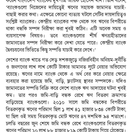
করেন বাংলাদেশ ব্যাংকের মুখপাত্র আরিফ হোসেন খান। তিনি বলেন,
‘ব্যাংকগুলো নিজেদের দায়িত্বেই ঋণের সহায়ক জামানত যাচাই-
বাছাই করার কথা। এক্ষেত্রে কোনো ব্যত্যয় ঘটলে সেটির দায়দায়িত্বও
সংশ্লিষ্ট ব্যাংকের। কেন্দ্রীয় ব্যাংকের পক্ষ থেকে সব ঋণের বিপরীতে
থাকা বন্ধকি সম্পদ নিরীক্ষা করা খুবই কঠিন। এটি অনেক সময় ও
ব্যয়সাপেক্ষ বিষয়ও। তবে ব্যাংকগুলোর শীর্ষ ঋণগ্রহীতাদের
জামানতের সম্পদ নিরীক্ষা করে দেখা যেতে পারে। কেন্দ্রীয় ব্যাংক
দ্বৈবচয়নের ভিত্তিতে কিছু সম্পত্তি যাচাই করে দেখে।’
দেশের ব্যাংক খাতে গত দেড় দশকজুড়ে নজিরবিহীন অনিয়ম-দুর্নীতি
ও জনগণের লাখ লাখ কোটি টাকার আমানত লুটে নেয়ার অভিযোগ
রয়েছে। ঋণের নামে ব্যাংক থেকে এ অর্থ বের করে নেয়ার ক্ষেত্রে
ব্যবহার করা হয়েছে জমি, বাড়ি, ফ্ল্যাটসহ স্থাবর সম্পদকে। যদিও
জামানতের সম্পত্তি বিক্রি করে দেশে ব্যাংক ঋণ আদায়ের ঘটনা খুবই
কম। তার পরও জমি-বাড়ি বন্ধক রেখে ঋণ বিতরণ ক্রমাগত
বাড়িয়েছে ব্যাংকগুলো। ২০১০ সালে জমি বন্ধকের বিপরীতে
বিতরণকৃত ঋণের পরিমাণ ছিল ১ লাখ ৪১ হাজার ৮৩৪ কোটি টাকা,
যা ছিল ওই সময় বিতরণকৃত মোট ঋণের ৪৭ দশমিক ৯৪ শতাংশ।
চলতি বছরের জুন শেষে জমি বন্ধক রেখে ব্যাংকগুলোর বিতরণকৃত
ঋণের পরিমাণ ১০ লাখ ৮৮ হাজার ৮১৯ কোটি টাকায় গিয়ে ঠেকেছে।