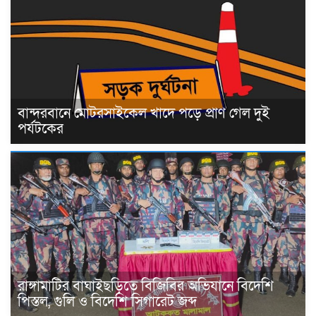
বান্দরবানে মোটরসাইকেল খাদে পড়ে প্রাণ গেল দুই
পর্যটকের
রাঙ্গামাটির বাঘাইছড়িতে বিজিবির অভিযানে বিদেশি
পিস্তল, গুলি ও বিদেশি সিগারেট জব্দ