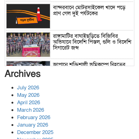
বান্দরবানে মোটরসাইকেল খাদে পড়ে
প্রাণ গেল দুই পর্যটকের
রাঙ্গামাটির বাঘাইছড়িতে বিজিবির
অভিযানে বিদেশি পিস্তল, গুলি ও বিদেশি
সিগারেট জব্দ
জাপানে শক্তিশালী ভূমিকম্পে নিহতের
সংখ্যা বেড়ে ৩৪
Archives
July 2026
রাশিয়ায় ক্যানসারের ভ্যাকসিন রোগীর
May 2026
শরীরে কার্যকরভাবে কাজ করছে, দাবি
April 2026
বিজ্ঞানীর
March 2026
February 2026
কাপ্তাই প্রেস ক্লাবের সভাপতি মাহফুজ,
January 2026
সম্পাদক রিপন মারমা নির্বাচিত
December 2025