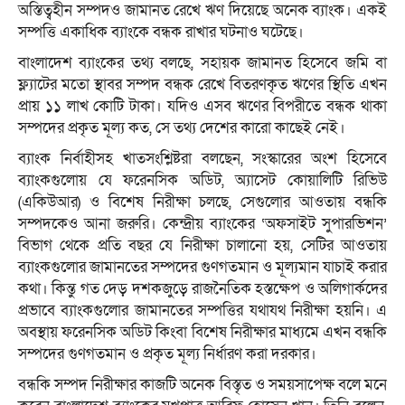
অস্তিত্বহীন সম্পদও জামানত রেখে ঋণ দিয়েছে অনেক ব্যাংক। একই
সম্পত্তি একাধিক ব্যাংকে বন্ধক রাখার ঘটনাও ঘটেছে।
বাংলাদেশ ব্যাংকের তথ্য বলছে, সহায়ক জামানত হিসেবে জমি বা
ফ্ল্যাটের মতো স্থাবর সম্পদ বন্ধক রেখে বিতরণকৃত ঋণের স্থিতি এখন
প্রায় ১১ লাখ কোটি টাকা। যদিও এসব ঋণের বিপরীতে বন্ধক থাকা
সম্পদের প্রকৃত মূল্য কত, সে তথ্য দেশের কারো কাছেই নেই।
ব্যাংক নির্বাহীসহ খাতসংশ্লিষ্টরা বলছেন, সংস্কারের অংশ হিসেবে
ব্যাংকগুলোয় যে ফরেনসিক অডিট, অ্যাসেট কোয়ালিটি রিভিউ
(একিউআর) ও বিশেষ নিরীক্ষা চলছে, সেগুলোর আওতায় বন্ধকি
সম্পদকেও আনা জরুরি। কেন্দ্রীয় ব্যাংকের ‘অফসাইট সুপারভিশন’
বিভাগ থেকে প্রতি বছর যে নিরীক্ষা চালানো হয়, সেটির আওতায়
ব্যাংকগুলোর জামানতের সম্পদের গুণগতমান ও মূল্যমান যাচাই করার
কথা। কিন্তু গত দেড় দশকজুড়ে রাজনৈতিক হস্তক্ষেপ ও অলিগার্কদের
প্রভাবে ব্যাংকগুলোর জামানতের সম্পত্তির যথাযথ নিরীক্ষা হয়নি। এ
অবস্থায় ফরেনসিক অডিট কিংবা বিশেষ নিরীক্ষার মাধ্যমে এখন বন্ধকি
সম্পদের গুণগতমান ও প্রকৃত মূল্য নির্ধারণ করা দরকার।
বন্ধকি সম্পদ নিরীক্ষার কাজটি অনেক বিস্তৃত ও সময়সাপেক্ষ বলে মনে