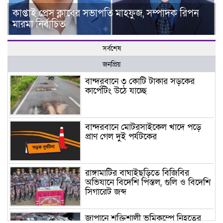
কাপ্তাই প্রেস ক্লাবের সভাপতি মাহফুজ, সম্পাদক রিপন
মারমা নির্বাচিত
সর্বশেষ
জনপ্রিয়
বান্দরবানে ৩ কোটি টাকার সড়কের
কার্পেটিং উঠে যাচ্ছে
বান্দরবানে মোটরসাইকেল খাদে পড়ে
প্রাণ গেল দুই পর্যটকের
রাঙ্গামাটির বাঘাইছড়িতে বিজিবির
অভিযানে বিদেশি পিস্তল, গুলি ও বিদেশি
সিগারেট জব্দ
জাপানে শক্তিশালী ভূমিকম্পে নিহতের