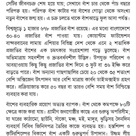
সেটির জীবনচক্র শেষ হয়ে যায়; সেখানে বাঁশ চার থেকে পাঁচ বছরে
পরিপক্ব হয়। পরিপক্ব বাঁশ কাটার পর বাঁশের গোড়া থেকে অসংখ্য
নতুন বাঁশের জন্ম হয়। এ চক্র চলতে থাকে বাঁশঝাড়ে ফুল আসা পর্যন্ত।
বিশ্বজুড়ে ১ হাজার ৬৭৮ প্রজাতির বাঁশ রয়েছে। এর মধ্যে বাংলাদেশে
৩০-৪০ প্রজাতির বাঁশ পাওয়া যায়। কোয়ান্টাম ফাউন্ডেশন
বান্দরবানের লামায় এশিয়ার বিভিন্ন দেশ থেকে এনে ২ শতাধিক
প্রজাতির বাঁশের এক চমৎকার সংগ্রহশালা গড়ে তুলেছে। বাঁশ
অতিমাত্রায় সহনশীল ও দ্রুতবর্ধনশীল উদ্ভিদ। উপযুক্ত পরিবেশ ও
আবহাওয়ায় কিছু কিছু প্রজাতির বাঁশ দিনে ৩ ফুট বা ৩৬ ইঞ্চি করে
বাড়তে পারে। বাঁশ অন্যান্য গাছগাছালির চেয়ে ২০ থেকে ৩৫ শতাংশ
বেশি অক্সিজেন উৎপাদন আর বেশি মাত্রায় কার্বন ডাইঅক্সাইড গ্রহণ
করে। প্রক্রিয়াজাত করে ৫০ বছর বা তারও বেশি সময় বাঁশ নিশ্চিন্তে
ব্যবহার করা যায়।
বাঁশের ব্যবহারিক প্রয়োগ অত্যন্ত ব্যাপক। বাঁশ থেকে কমপক্ষে ৮০টি
ক্ষেত্রে কাজ করা যায়। গ্রামীণ জনগোষ্ঠীর কাছে এর গুরুত্ব অপরিসীম;
যা ঘরের কাঠামো, ছাউনি, সাঁকো, মঞ্চ, মই, মাদুর, ঝুড়িসহ দৈনদিন
ব্যবহার্য বিবিধ জিনিসপত্র তৈরির কাজে ব্যবহৃত হয়। হস্তশিল্প ও
কুটিরশিল্পের বিকাশে বাঁশ একটি গুরুত্বপূর্ণ উপাদান। উষ্ণম লীয়