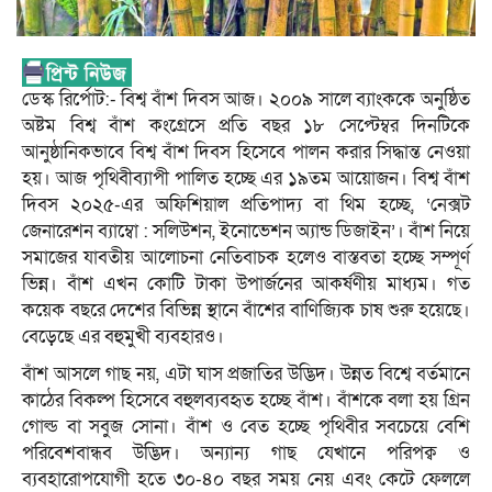
ডেস্ক রির্পোট:- বিশ্ব বাঁশ দিবস আজ। ২০০৯ সালে ব্যাংককে অনুষ্ঠিত
অষ্টম বিশ্ব বাঁশ কংগ্রেসে প্রতি বছর ১৮ সেপ্টেম্বর দিনটিকে
আনুষ্ঠানিকভাবে বিশ্ব বাঁশ দিবস হিসেবে পালন করার সিদ্ধান্ত নেওয়া
হয়। আজ পৃথিবীব্যাপী পালিত হচ্ছে এর ১৯তম আয়োজন। বিশ্ব বাঁশ
দিবস ২০২৫-এর অফিশিয়াল প্রতিপাদ্য বা থিম হচ্ছে, ‘নেক্সট
জেনারেশন ব্যাম্বো : সলিউশন, ইনোভেশন অ্যান্ড ডিজাইন’। বাঁশ নিয়ে
সমাজের যাবতীয় আলোচনা নেতিবাচক হলেও বাস্তবতা হচ্ছে সম্পূর্ণ
ভিন্ন। বাঁশ এখন কোটি টাকা উপার্জনের আকর্ষণীয় মাধ্যম। গত
কয়েক বছরে দেশের বিভিন্ন স্থানে বাঁশের বাণিজ্যিক চাষ শুরু হয়েছে।
বেড়েছে এর বহুমুখী ব্যবহারও।
বাঁশ আসলে গাছ নয়, এটা ঘাস প্রজাতির উদ্ভিদ। উন্নত বিশ্বে বর্তমানে
কাঠের বিকল্প হিসেবে বহুলব্যবহৃত হচ্ছে বাঁশ। বাঁশকে বলা হয় গ্রিন
গোল্ড বা সবুজ সোনা। বাঁশ ও বেত হচ্ছে পৃথিবীর সবচেয়ে বেশি
পরিবেশবান্ধব উদ্ভিদ। অন্যান্য গাছ যেখানে পরিপক্ব ও
ব্যবহারোপযোগী হতে ৩০-৪০ বছর সময় নেয় এবং কেটে ফেললে