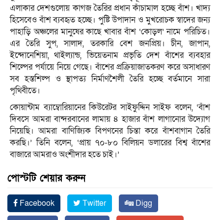
এলাকার দেশগুলোয় কাগজ তৈরির প্রধান কাঁচামাল হচ্ছে বাঁশ। খাদ্য
হিসেবেও বাঁশ ব্যবহৃত হচ্ছে। পুষ্টি উপাদান ও মুখরোচক স্বাদের জন্য
পাহাড়ি অঞ্চলের মানুষের কাছে খাবার বাঁশ ‘কোড়ল’ নামে পরিচিত।
এর তৈরি সুপ, সালাদ, তরকারি বেশ জনপ্রিয়। চীন, জাপান,
ইন্দোনেশিয়া, থাইল্যান্ড, ভিয়েতনাম প্রভৃতি দেশ বাঁশের ব্যবহার
শিল্পের পর্যায়ে নিয়ে গেছে। বাঁশের প্রক্রিয়াজাতকরণ করে অসাধারণ
সব হস্তশিল্প ও স্থাপত্য নির্মাণশৈলী তৈরি হচ্ছে বর্তমানে সারা
পৃথিবীতে।
কোয়ান্টাম ব্যাম্বোরিয়ানের কিউরেটর সাইফুদ্দিন সাইফ বলেন, ‘বাঁশ
দিবসে আমরা বান্দরবানের লামায় ৪ হাজার বাঁশ লাগানোর উদ্যোগ
নিয়েছি। আমরা বাণিজ্যিক বিপণনের চিন্তা করে বাঁশবাগান তৈরি
করছি।’ তিনি বলেন, ‘প্রায় ৭০-৮০ বিলিয়ন ডলারের বিশ্ব বাঁশের
বাজারে আমরাও অংশীদার হতে চাই।’
পোস্টটি শেয়ার করুন
Facebook
Twitter
Digg