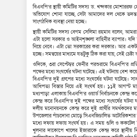
বিএনপি’র স্থায়ী কমিটির সদস্য ড. খন্দকার মোশাররফ হ
অভিযোগ শোনা যাচ্ছে, সেটা আমাদের দল থেকে তদন্ত ক
সাংগঠনিক ব্যবস্থা নেয়া হচ্ছে।
স্থায়ী কমিটির সদস্য বেগম সেলিমা রহমান বলেন, আমরা স
এটা হলো সরকার ও আইনশৃঙ্খলা বাহিনীর ব্যাপার। যদি
নিয়ে নেবে। এটা তো সরকারের করা দরকার। আর একটা বড়
হচ্ছে। সমন্বয়ের মাধ্যমে যতটুকু ঠিক করা যায়, সেই চেষ্ট
ওদিকে, ৩রা সেপ্টেম্বর ফেনীর পরশুরামে বিএনপি’র প্রতিষ
পক্ষের মধ্যে সংঘর্ষের ঘটনা ঘটেছে। এই ঘটনায় বেশ কয়ে
বিএনপি’র দুই গ্রুপের মধ্যে সংঘর্ষের ঘটনা ঘটেছে। সা
আধিপত্য বিস্তার নিয়ে এই সংঘর্ষ হয়। ১১ই আগস্ট মা
মধ্যপাড়া এলাকায় বিএনপি’র ওয়ার্ড নির্বাচনকে কেন্দ্র ক
কেন্দ্র করে বিএনপি’র দুই পক্ষের মধ্যে সংঘর্ষের ঘট
দলীয় মনোনয়নকে কেন্দ্র করে দুই প্রার্থীর সমর্থকদের
উপজেলার পাঁচদোনা মোড়ে সিএনজিচালিত অটোরিকশার স্ট্যা
মধ্যে দফায় দফায় সংঘর্ষ হয়। এ সময় গুলি ও ককটেল ব
খুলনার দাকোপে খালের ইজারাকে কেন্দ্র করে স্থানীয় 