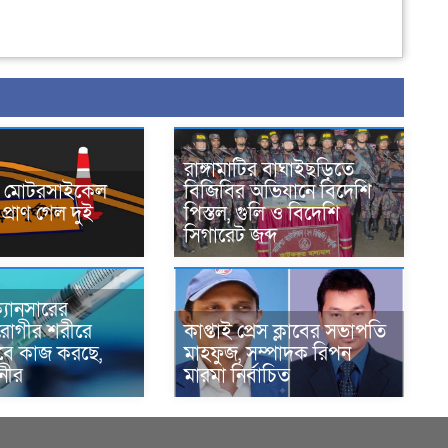
রাঙ্গামাটির বাঘাইছড়িতে
নে মোটরসাইকেল
বিজিবির অভিযানে বিদেশি
প্রাণ গেল দুই
পিস্তল, গুলি ও বিদেশি
সিগারেট জব্দ
্যানসারের
রোগীর শরীরে
কাপ্তাই প্রেস ক্লাবের সভাপতি
াবে কাজ করছে,
মাহফুজ, সম্পাদক রিপন
ানীর
মারমা নির্বাচিত