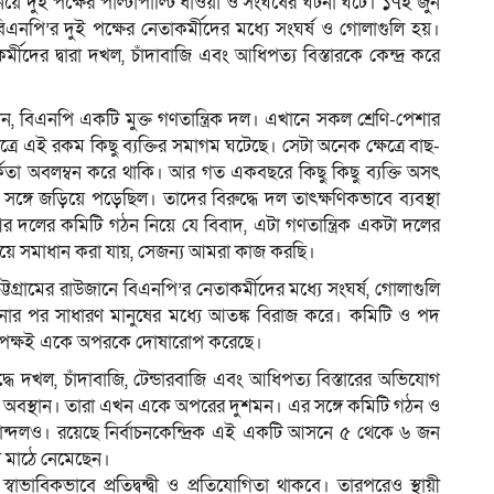
দুই পক্ষের পাল্টাপাল্টি ধাওয়া ও সংঘর্ষের ঘটনা ঘটে। ১৭ই জুন
 বিএনপি’র দুই পক্ষের নেতাকর্মীদের মধ্যে সংঘর্ষ ও গোলাগুলি হয়।
দের দ্বারা দখল, চাঁদাবাজি এবং আধিপত্য বিস্তারকে কেন্দ্র করে
েন, বিএনপি একটি মুক্ত গণতান্ত্রিক দল। এখানে সকল শ্রেণি-পেশার
ত্রে এই রকম কিছু ব্যক্তির সমাগম ঘটেছে। সেটা অনেক ক্ষেত্রে বাছ-
্কতা অবলম্বন করে থাকি। আর গত একবছরে কিছু কিছু ব্যক্তি অসৎ
ঙ্গে জড়িয়ে পড়েছিল। তাদের বিরুদ্ধে দল তাৎক্ষণিকভাবে ব্যবস্থা
দলের কমিটি গঠন নিয়ে যে বিবাদ, এটা গণতান্ত্রিক একটা দলের
িয়ে সমাধান করা যায়, সেজন্য আমরা কাজ করছি।
ট্টগ্রামের রাউজানে বিএনপি’র নেতাকর্মীদের মধ্যে সংঘর্ষ, গোলাগুলি
ঘটনার পর সাধারণ মানুষের মধ্যে আতঙ্ক বিরাজ করে। কমিটি ও পদ
 দুই পক্ষই একে অপরকে দোষারোপ করেছে।
্ধে দখল, চাঁদাবাজি, টেন্ডারবাজি এবং আধিপত্য বিস্তারের অভিযোগ
পের অবস্থান। তারা এখন একে অপরের দুশমন। এর সঙ্গে কমিটি গঠন ও
কোন্দলও। রয়েছে নির্বাচনকেন্দ্রিক এই একটি আসনে ৫ থেকে ৬ জন
ে মাঠে নেমেছেন।
বিকভাবে প্রতিদ্বন্দ্বী ও প্রতিযোগিতা থাকবে। তারপরেও স্থায়ী