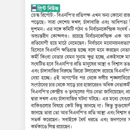
ডেস্ক রির্পোট:- বিএনপি’র প্রতিপক্ষ এখন অন্য কোনো 
পড়েছে। সারা দেশেয় দখল, চাঁদাবাজি এবং আধিপত্য ব
দুশমন। এর সঙ্গে কমিটি গঠন ও নির্বাচনকেন্দ্রিক সংঘর্ষ
অভ্যন্তরীণ কোন্দলও। রয়েছে নির্বাচনকেন্দ্রিক এক
প্রতিযোগী হয়ে মাঠে নেমেছেন। নির্বাচনে মনোনয়নপ্রত
হিসেবে বিএনপি ক্ষতিগ্রস্ত হচ্ছে বলে মনে করছেন নেতা
কর্মী কিংবা নেতার যেমন সুনাম ক্ষুণ্ন হচ্ছে, একইসঙ্গে
সংঘটিত হবে বিএনপি’র প্রতি মানুষের আস্থা ও বিশ্বা
এবং চাঁদাবাজির বিরুদ্ধে জিরো টলারেন্সে রয়েছে বিএনপি’
নেয়া হচ্ছে। ৫ই আগস্টের পর থেকে দলীয় শৃঙ্খলাবির
সংগঠনের চার থেকে সাড়ে চার হাজারেরও অধিক নেতাকর্মীর 
বিএনপি’র কেন্দ্রীয় ও তৃণমূলের পাঁচ নেতা জানিয়েছেন, 
দ্বারা দখল এবং চাঁদাবাজির ঘটনা ঘটছে। এর মধ্যে যেগুলো
বাকিগুলোর বিষয়ে কেউ কিছু জানছে না। কিন্তু ভুক্ত
জানছে তারা তো আর বিএনপি’র প্রতি আস্থা এবং বিশ্বাস 
সতর্ক করেছেন। সবাইকে ধৈর্য ধরতে এবং জনগণের সঙ্গে
কর্মকাণ্ডে লিপ্ত রয়েছেন।