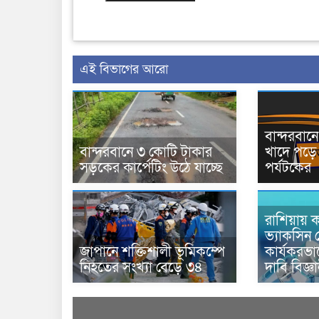
এই বিভাগের আরো
বান্দরবা
বান্দরবানে ৩ কোটি টাকার
খাদে পড়ে 
সড়কের কার্পেটিং উঠে যাচ্ছে
পর্যটকের
রাশিয়ায় ক
ভ্যাকসিন 
জাপানে শক্তিশালী ভূমিকম্পে
কার্যকরভ
নিহতের সংখ্যা বেড়ে ৩৪
দাবি বিজ্ঞ