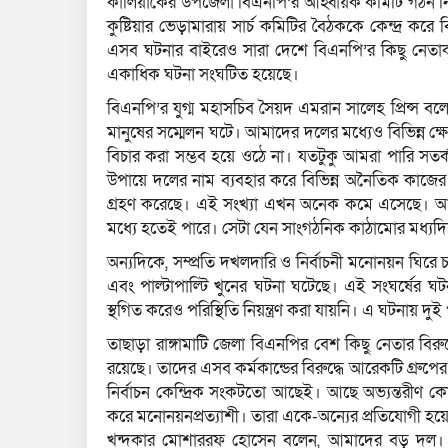
কালিয়াকৈর উপজেলা বিএনপি’র আহ্বায়ক কমিটি গঠন নিয়ে 
কুষ্টিয়ার ভেড়ামারায় সার্চ কমিটির বৈঠককে কেন্দ্র করে
এসব ঘটনার বাইরেও সারা দেশে বিএনপি’র কিছু নেতাকর্মী
একাধিক ঘটনা সংঘটিত হয়েছে।
বিএনপি’র যুগ্ম মহাসচিব সৈয়দ এমরান সালেহ প্রিন্স বল
মানুষের সম্মেলন ঘটে। আমাদের দলের মধ্যেও বিভিন্ন ক্ষে
বিচার করা সম্ভব হয়ে ওঠে না। যতটুকু আমরা পারি সতর
উপায়ে দলের নাম ব্যবহার করে বিভিন্ন অনৈতিক কাজের স
গ্রহণ করেছে। এই সংখ্যা এখন অনেক কমে এসেছে। আর 
মধ্যে হতেই পারে। সেটা যেন সাংগঠনিক কাঠামোর মধ্যদ
অন্যদিকে, সম্প্রতি দখলদারি ও নির্বাচনী মনোনয়ন ঘিরে চ
এবং পাল্টাপাল্টি খুনের ঘটনা ঘটেছে। এই সংঘর্ষের 
স্থগিত করেও পরিস্থিতি নিয়ন্ত্রণ করা যায়নি। এ ঘটনায়
তাছাড়া রাঙ্গামাটি জেলা বিএনপির বেশ কিছু নেতার বিরুদ
রয়েছে। তাদের এসব কর্মকান্ডের বিরুদ্ধে আরেকটি গ্রু
নির্বাচন কেন্দ্রিক সংকটতো আছেই। আছে অভ্যন্তরীণ 
করে মনোনয়নপ্রত্যাশী। তারা একে-অন্যের প্রতিযোগী হয়
খন্দকার মোশাররফ হোসেন বলেন, আমাদের বড় দল। স্বাভা