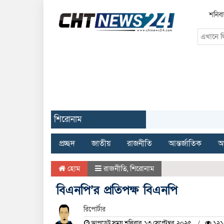
শনিবা
শিরোনাম
প্রচ্ছদ
জাতীয়
রাজনীতি
আন্তর্জাতিক
অর
হোম
রাজনীতি
,
শিরোনাম
‌ বিএনপি’র প্রতিপক্ষ বিএনপি
রিপোর্টার
আপডেট সময় শনিবার, ১৩ সেপ্টেম্বর, ২০২৫
১২১০