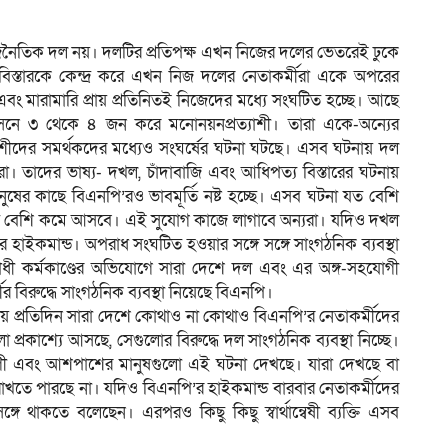
রাজনৈতিক দল নয়। দলটির প্রতিপক্ষ এখন নিজের দলের ভেতরেই ঢুকে
িস্তারকে কেন্দ্র করে এখন নিজ দলের নেতাকর্মীরা একে অপরের
ম
 এবং মারামারি প্রায় প্রতিনিতই নিজেদের মধ্যে সংঘটিত হচ্ছে। আছে
 আসনে ৩ থেকে ৪ জন করে মনোনয়নপ্রত্যাশী। তারা একে-অন্যের
্যাশীদের সমর্থকদের মধ্যেও সংঘর্ষের ঘটনা ঘটছে। এসব ঘটনায় দল
রা। তাদের ভাষ্য- দখল, চাঁদাবাজি এবং আধিপত্য বিস্তারের ঘটনায়
 মানুষের কাছে বিএনপি’রও ভাবমূর্তি নষ্ট হচ্ছে। এসব ঘটনা যত বেশি
স তত বেশি কমে আসবে। এই সুযোগ কাজে লাগাবে অন্যরা। যদিও দখল
র হাইকমান্ড। অপরাধ সংঘটিত হওয়ার সঙ্গে সঙ্গে সাংগঠনিক ব্যবস্থা
োধী কর্মকাণ্ডের অভিযোগে সারা দেশে দল এবং এর অঙ্গ-সহযোগী
বিরুদ্ধে সাংগঠনিক ব্যবস্থা নিয়েছে বিএনপি।
প্রায় প্রতিদিন সারা দেশে কোথাও না কোথাও বিএনপি’র নেতাকর্মীদের
 প্রকাশ্যে আসছে, সেগুলোর বিরুদ্ধে দল সাংগঠনিক ব্যবস্থা নিচ্ছে।
ভোগী এবং আশপাশের মানুষগুলো এই ঘটনা দেখছে। যারা দেখছে বা
রাখতে পারছে না। যদিও বিএনপি’র হাইকমান্ড বারবার নেতাকর্মীদের
 থাকতে বলেছেন। এরপরও কিছু কিছু স্বার্থান্বেষী ব্যক্তি এসব