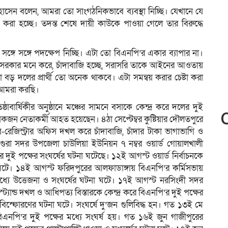
োসেন বলেন, আমরা তো সাংগঠনিকভাবে ব্যবস্থা নিচ্ছি। যেখানে যে
রা হচ্ছে। তদন্ত শেষে দায়ী কাউকে পাওয়া গেলে তার বিরুদ্ধে
ঙ্গে সঙ্গে পদক্ষেপ নিচ্ছি। এটা তো বিএনপি’র একার ব্যাপার না।
 সরকার মনে করে, চাঁদাবাজি হচ্ছে, সরাসরি তাকে আইনের আওতায়
 দলের প্রার্থী তো অনেক থাকবে। এটা সমন্বয় করার চেষ্টা করা
া আমরা করছি।
্ঠাবার্ষিকীর অনুষ্ঠানে মঞ্চের সামনে বসাকে কেন্দ্র করে দলের দুই
কজন নেতাকর্মী আহত হয়েছেন। ৪ঠা সেপ্টেম্বর কুষ্টিয়ার দৌলতপুরে
ব-রেজিস্ট্রার অফিস দখল করে চাঁদাবাজি, চাঁদার টাকা ভাগাভাগি ও
গুরা সদর উপজেলা চাউলিয়া ইউনিয়ন ৭ নম্বর ওয়ার্ড গোয়ালখালী
রে দুই পক্ষের সংঘর্ষের ঘটনা ঘটেছে। ১২ই আগস্ট ওয়ার্ড নির্বাচনকে
না ঘটে। ১৪ই আগস্ট ফরিদপুরের আলফাডাঙ্গায় বিএনপি’র কর্মিসভায়
 মধ্যে উত্তেজনা ও সংঘর্ষের ঘটনা ঘটে। ১৭ই আগস্ট নরসিংদী সদর
ন্ড দখল ও আধিপত্য বিস্তারকে কেন্দ্র করে বিএনপি’র দুই পক্ষের
িস্ফোরণের ঘটনা ঘটে। সংঘর্ষে দু’জন গুলিবিদ্ধ হন। গত ১৩ই মে
বিএনপি’র দুই পক্ষের মধ্যে সংঘর্ষ হয়। গত ১৬ই জুন গাজীপুরের