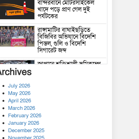
বান্দরবানে মোটরসাইকেল
খাদে পড়ে প্রাণ গেল দুই
পর্যটকের
রাঙ্গামাটির বাঘাইছড়িতে
বিজিবির অভিযানে বিদেশি
পিস্তল, গুলি ও বিদেশি
সিগারেট জব্দ
জাপানে শক্তিশালী ভূমিকম্পে
Archives
নিহতের সংখ্যা বেড়ে ৩৪
July 2026
রাশিয়ায় ক্যানসারের ভ্যাকসিন
May 2026
রোগীর শরীরে কার্যকরভাবে
April 2026
কাজ করছে, দাবি বিজ্ঞানীর
March 2026
February 2026
কাপ্তাই প্রেস ক্লাবের সভাপতি
মাহফুজ, সম্পাদক রিপন মারমা
January 2026
নির্বাচিত
December 2025
November 2025