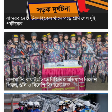
বান্দরবানে মোটরসাইকেল খাদে পড়ে প্রাণ গেল দুই
পর্যটকের
রাঙ্গামাটির বাঘাইছড়িতে বিজিবির অভিযানে বিদেশি
পিস্তল, গুলি ও বিদেশি সিগারেট জব্দ