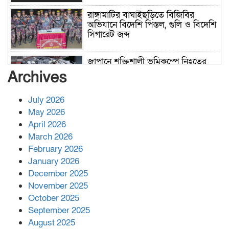
রাঙ্গামাটির বাঘাইছড়িতে বিজিবির
অভিযানে বিদেশি পিস্তল, গুলি ও বিদেশি
সিগারেট জব্দ
জাপানে শক্তিশালী ভূমিকম্পে নিহতের
সংখ্যা বেড়ে ৩৪
Archives
July 2026
রাশিয়ায় ক্যানসারের ভ্যাকসিন রোগীর
May 2026
শরীরে কার্যকরভাবে কাজ করছে, দাবি
April 2026
বিজ্ঞানীর
March 2026
February 2026
কাপ্তাই প্রেস ক্লাবের সভাপতি মাহফুজ,
January 2026
সম্পাদক রিপন মারমা নির্বাচিত
December 2025
November 2025
October 2025
মালয়েশিয়ার প্রধানমন্ত্রীকে চিঠি দেয়ার
September 2025
পর ফোন তারেক রহমানের,গ্যাস সঙ্কট
মোকাবিলায় সহায়তার আশ্বাস
August 2025