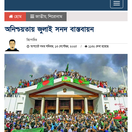
Toggle
naviga
হোম
জাতীয়
,
শিরোনাম
অনিশ্চয়তায় জুলাই সনদ বাস্তবায়ন
রিপোর্টার
আপডেট সময় শনিবার, ১৩ সেপ্টেম্বর, ২০২৫
১১৩২ দেখা হয়েছে