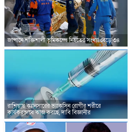
জাপানে শক্তিশালী ভূমিকম্পে নিহতের সংখ্যা বেড়ে ৩৪
রাশিয়ায় ক্যানসারের ভ্যাকসিন রোগীর শরীরে
কার্যকরভাবে কাজ করছে, দাবি বিজ্ঞানীর