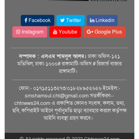
Facebook
Twitter
Linkedin
Instagram
Youtube
Google Plus
সম্পাদক : এসএম শামসুল আলম।
ঢাকা অফিস-১২১
মতিঝিল, ঢাকা-১০০০# রাঙ্গামাটি-অফিস # রিজার্ভ বাজার
রাঙ্গামাটি।
ফোন:- ০১৭১৫১১৩২৭৩/০১৮২৮৯৫২৬২৬ ইমেইল:-
smshamsul.cht@gmail.com সতর্কীকরণ--
chtnews24.com এ প্রকাশিত কোনও সংবাদ, কলাম, তথ্য,
ছবি, কপিরাইট আইনে পূর্বানুমতি ছাড়া ব্যাবহার করলে কর্তৃপক্ষ
আইনি ব্যবস্থা গ্রহণ করবে।