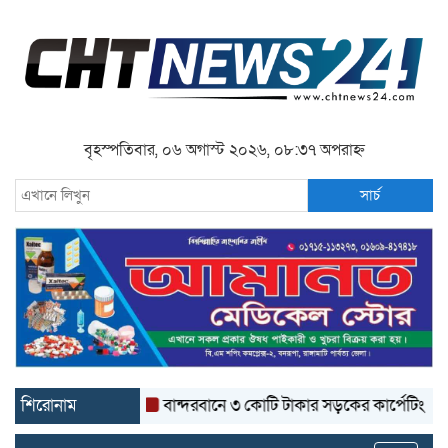
বৃহস্পতিবার, ০৬ অগাস্ট ২০২৬, ০৮:৩৭ অপরাহ্ন
সার্চ
শিরোনাম
বান্দরবানে ৩ কোটি টাকার সড়কের কার্পেটিং উঠে যাচ্ছে