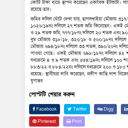
কোটি টাকা ব্যয়ে স্থাপন করেছেন একাধিক ইটভাটা। লামা
রয়েছে তার।
জমির দলিল ঘেঁটে দেখা যায়, ছাগলখাইয়া মৌজায় ৩১
১০২৬/১৯নং দলিলে ২৭ শতক জমি কিনেছেন। একই মৌ
ও ২৯ শতক জমি, ৭৭৭/১৮নং দলিলে ২০ শতক এবং ৯০৫
বুম মৌজায় ৩১৮/১৮, ৩২০/১৮ ও ৫০০/১৮নং দলিলে 
মৌজায় ৬৯৪/১৮নং দলিলে ৩৩ শতক, ৩৯০/২০নং দলিল
পাওয়া গেছে। একই মৌজায় ৬৯৮/১৮নং দলিলে ৪২ 
যথাক্রমে ৪ ও ৯ শতক এবং ৫৫৪/১৯নং দলিলে ১০০ শ
৮৮৩/২২ ও ৮৮৪/২২নং দলিলে যথাক্রমে ২০০ ও ১৮০
রয়েছে। স্থানীয়রা দাবি করেছেন, প্রদীপ কান্তি দাশ নিজে
যুগান্তর
পোস্টটি শেয়ার করুন
Facebook
Twitter
Digg
Pinterest
Print