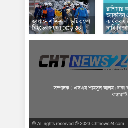
রাশিয়ায় ক
ভ্যাকসিন 
জাপানে শক্তিশালী ভূমিকম্পে
কার্যকরভ
নিহতের সংখ্যা বেড়ে ৩৪
দাবি বিজ্ঞ
সম্পাদক : এসএম শামসুল আলম।
ঢাকা 
রাঙ্গামাট
© All rights reserved © 2023 Chtnews24.com