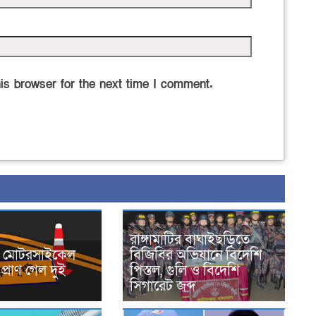
is browser for the next time I comment.
রাঙ্গামাটির বাঘাইছড়িতে
নে মোটরসাইকেল
বিজিবির অভিযানে বিদেশি
প্রাণ গেল দুই
পিস্তল, গুলি ও বিদেশি
সিগারেট জব্দ