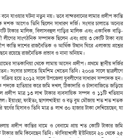
বনে যাওয়ার ঘটনা নতুন নয়। তবে বান্দরবানের লামার প্রদীপ কান্তি
। এক দশক আগেও তিনি ছিলেন সাধারণ দর্জি। সংসার চালাতে অন্যের
ম
 টাকার মালিক, বিলাসবহুল গাড়ির মালিক এবং একাধিক বাড়ি-
ী লীগের সাংগঠনিক সম্পাদক ছিলেন এবং প্রায় ৩ কোটি টাকা ব্যয়
 কান্তি দাশের রাজনৈতিক ও আর্থিক উত্থান ঘিরে এলাকায় প্রশ্নের
েছনে রয়েছে রাজনৈতিক প্রভাব ও নানা অনিয়ম।
গ্রামের সাতকানিয়া থেকে লামায় আসেন প্রদীপ। প্রথমে স্থানীয় দর্জির
রতেন। সংসার চালাতে হিমশিম খেতেন তিনি। ২০০৪ সালে ছাত্রলীগে
গে সক্রিয় হয়ে ২০১২ সালে উপজেলা যুবলীগের সাধারণ সম্পাদক হন।
 পদকে হাতিয়ার করে জমি দখল, ঠিকাদারি ও চাঁদাবাজিতে জড়িয়ে
্রদীপ মাত্র ১৩ লাখ টাকার ব্যবসায়িক সম্পদ ও ১১টি খতিয়ান
দলিল। ইয়াংছা, ফাইতং, ছাগলখাইয়া ও বড় বুম মৌজায় শত শত শতক
্বর্ণের হিসাবও তিনি মাত্র ৪ লাখ ৩০ হাজার টাকা দেখিয়েছেন, যা
য় প্রদীপ কান্তির নামে ও বেনামে প্রায় শত কোটি টাকার জমি
 টাকার জমি কিনেছেন তিনি। ফাঁসিয়াখালী ইউনিয়নে ২০ থেকে ২৫