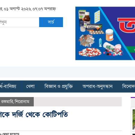
র, ০১ অগাস্ট ২০২৬, ০৭:০৭ অপরাহ্ন
সার্চ
্থ-বানিজ্য
খেলা
বিজ্ঞান ও প্রযুক্তি
অপরাধ-অনুসন্ধান
বিনোদ
,
রকমারি
,
শিরোনাম
 দশকে দর্জি থেকে কোটিপতি
 দেখা হয়েছে