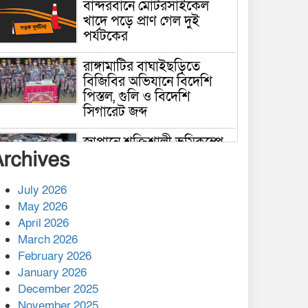
বান্দরবানে মোটরসাইকেল
খাদে পড়ে প্রাণ গেল দুই
পর্যটকের
রাঙ্গামাটির বাঘাইছড়িতে
বিজিবির অভিযানে বিদেশি
পিস্তল, গুলি ও বিদেশি
সিগারেট জব্দ
জাপানে শক্তিশালী ভূমিকম্পে
Archives
নিহতের সংখ্যা বেড়ে ৩৪
July 2026
রাশিয়ায় ক্যানসারের ভ্যাকসিন
May 2026
রোগীর শরীরে কার্যকরভাবে
April 2026
কাজ করছে, দাবি বিজ্ঞানীর
March 2026
February 2026
কাপ্তাই প্রেস ক্লাবের সভাপতি
মাহফুজ, সম্পাদক রিপন মারমা
January 2026
নির্বাচিত
December 2025
November 2025