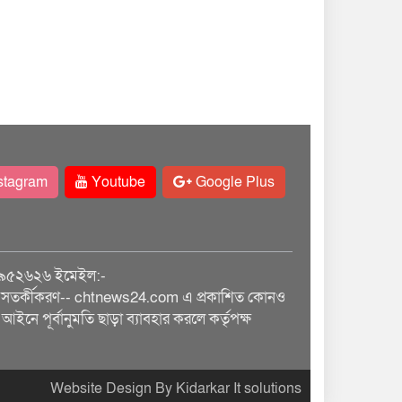
stagram
Youtube
Google Plus
৯৫২৬২৬ ইমেইল:-
তর্কীকরণ-- chtnews24.com এ প্রকাশিত কোনও
আইনে পূর্বানুমতি ছাড়া ব্যাবহার করলে কর্তৃপক্ষ
Website Design By Kidarkar It solutions