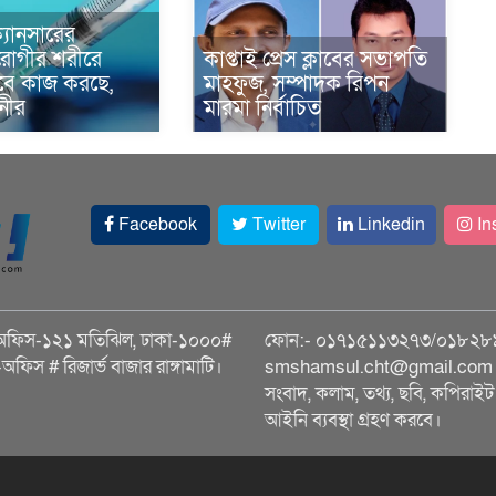
্যানসারের
রোগীর শরীরে
কাপ্তাই প্রেস ক্লাবের সভাপতি
াবে কাজ করছে,
মাহফুজ, সম্পাদক রিপন
ানীর
মারমা নির্বাচিত
Facebook
Twitter
Linkedin
In
অফিস-১২১ মতিঝিল, ঢাকা-১০০০#
ফোন:- ০১৭১৫১১৩২৭৩/০১৮২৮
ি-অফিস # রিজার্ভ বাজার রাঙ্গামাটি।
smshamsul.cht@gmail.com স
সংবাদ, কলাম, তথ্য, ছবি, কপিরাইট 
আইনি ব্যবস্থা গ্রহণ করবে।