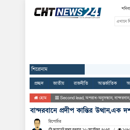
শনিবা
শিরোনাম
প্রচ্ছদ
জাতীয়
রাজনীতি
আন্তর্জাতিক
অর
হোম
Second lead
,
অপরাধ-অনুসন্ধান
,
বান্দরবান
বান্দরবানে প্রদীপ কান্তির উত্থান,এক
রিপোর্টার
আপডেট সময় বুধবার, ১০ সেপ্টেম্বর, ২০২৫
১০৮৬