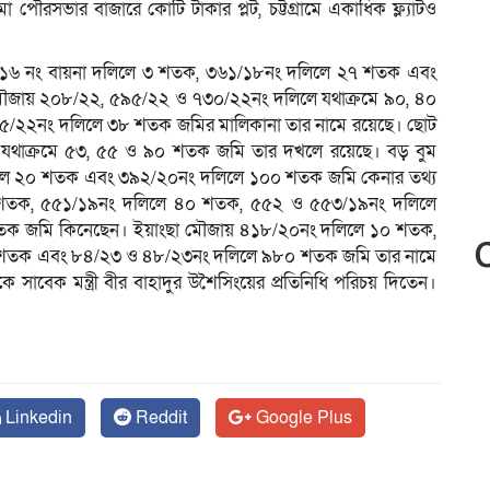
 পৌরসভার বাজারে কোটি টাকার প্লট, চট্টগ্রামে একাধিক ফ্ল্যাটও
৭/১৬ নং বায়না দলিলে ৩ শতক, ৩৬১/১৮নং দলিলে ২৭ শতক এবং
জায় ২০৮/২২, ৫৯৫/২২ ও ৭৩০/২২নং দলিলে যথাক্রমে ৯০, ৪০
/২২নং দলিলে ৩৮ শতক জমির মালিকানা তার নামে রয়েছে। ছোট
যথাক্রমে ৫৩, ৫৫ ও ৯০ শতক জমি তার দখলে রয়েছে। বড় বুম
ে ২০ শতক এবং ৩৯২/২০নং দলিলে ১০০ শতক জমি কেনার তথ্য
শতক, ৫৫১/১৯নং দলিলে ৪০ শতক, ৫৫২ ও ৫৫৩/১৯নং দলিলে
তক জমি কিনেছেন। ইয়াংছা মৌজায় ৪১৮/২০নং দলিলে ১০ শতক,
 শতক এবং ৮৪/২৩ ও ৪৮/২৩নং দলিলে ৯৮০ শতক জমি তার নামে
কে সাবেক মন্ত্রী বীর বাহাদুর উশৈসিংয়ের প্রতিনিধি পরিচয় দিতেন।
Linkedin
Reddit
Google Plus