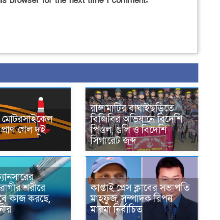
is browser for the next time I comment.
রাঙ্গামাটির বাঘাইছড়িতে
নে মোটরসাইকেল
বিজিবির অভিযানে বিদেশি
প্রাণ গেল দুই
পিস্তল, গুলি ও বিদেশি
সিগারেট জব্দ
্যানসারের
রোগীর শরীরে
কাপ্তাই প্রেস ক্লাবের সভাপতি
াবে কাজ করছে,
মাহফুজ, সম্পাদক রিপন
ানীর
মারমা নির্বাচিত