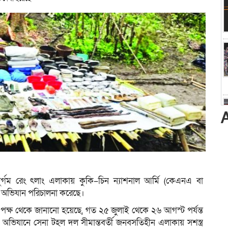
ী দুর্গম রেং ৎলাং এলাকায় কুকি–চিন ন্যাশনাল আর্মি (কেএনএ বা
শেষ অভিযান পরিচালনা করেছে।
র পক্ষ থেকে জানানো হয়েছে, গত ২৫ জুলাই থেকে ২৬ আগস্ট পর্যন্ত
ভিযানে সেনা টহল দল সীমান্তবর্তী জনবসতিহীন এলাকায় সশস্ত্র