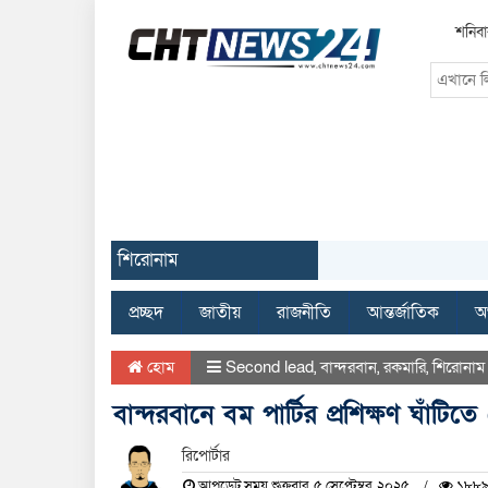
শনিবা
শিরোনাম
প্রচ্ছদ
জাতীয়
রাজনীতি
আন্তর্জাতিক
অর
হোম
Second lead
,
বান্দরবান
,
রকমারি
,
শিরোনাম
বান্দরবানে বম পার্টির প্রশিক্ষণ ঘাঁটিত
রিপোর্টার
আপডেট সময় শুক্রবার, ৫ সেপ্টেম্বর, ২০২৫
১৮৮৯ 