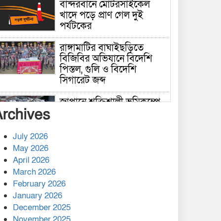
বান্দরবানে মোটরসাইকেল
খাদে পড়ে প্রাণ গেল দুই
পর্যটকের
রাঙ্গামাটির বাঘাইছড়িতে
বিজিবির অভিযানে বিদেশি
পিস্তল, গুলি ও বিদেশি
সিগারেট জব্দ
জাপানে শক্তিশালী ভূমিকম্পে
Archives
নিহতের সংখ্যা বেড়ে ৩৪
July 2026
রাশিয়ায় ক্যানসারের ভ্যাকসিন
May 2026
রোগীর শরীরে কার্যকরভাবে
April 2026
কাজ করছে, দাবি বিজ্ঞানীর
March 2026
February 2026
কাপ্তাই প্রেস ক্লাবের সভাপতি
মাহফুজ, সম্পাদক রিপন মারমা
January 2026
নির্বাচিত
December 2025
November 2025