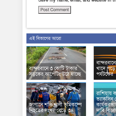
Save my name, email, and website in th
এই বিভাগের আরো
বান্দরবা
বান্দরবানে ৩ কোটি টাকার
খাদে পড়ে 
সড়কের কার্পেটিং উঠে যাচ্ছে
পর্যটকের
রাশিয়ায় ক
ভ্যাকসিন 
জাপানে শক্তিশালী ভূমিকম্পে
কার্যকরভ
নিহতের সংখ্যা বেড়ে ৩৪
দাবি বিজ্ঞ