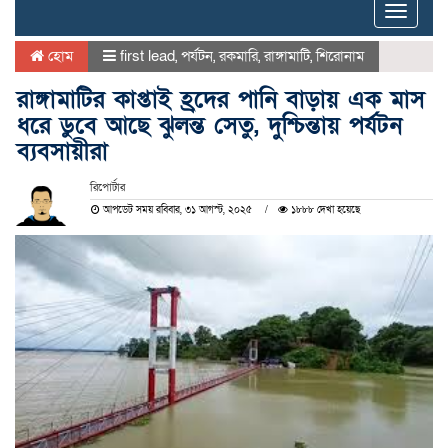
Toggle
naviga
হোম
first lead
,
পর্যটন
,
রকমারি
,
রাঙ্গামাটি
,
শিরোনাম
রাঙ্গামাটির কাপ্তাই হ্রদের পানি বাড়ায় এক মাস
ধরে ডুবে আছে ঝুলন্ত সেতু, দুশ্চিন্তায় পর্যটন
ব্যবসায়ীরা
রিপোর্টার
আপডেট সময় রবিবার, ৩১ আগস্ট, ২০২৫
১৮৮৮ দেখা হয়েছে