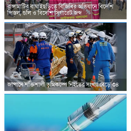
রাঙ্গামাটির বাঘাইছড়িতে বিজিবির অভিযানে বিদেশি
পিস্তল, গুলি ও বিদেশি সিগারেট জব্দ
জাপানে শক্তিশালী ভূমিকম্পে নিহতের সংখ্যা বেড়ে ৩৪