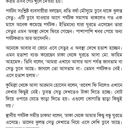
করায় এসব গেট খুলে দেওয়া হয়।
পর্যটন সংশ্লিষ্ট ব্যবসায়ীরা বলছেন, প্রতি বর্ষা মৌসুমে ডুবে থাকে ঝুলন্ত
সেতু। এটি ডুবে যাওয়ার আগে পর্যটক সমাগম থাকলেও গত এক
মাসে অনেক কমেছে পর্যটক। ইতিমধ্যে যারা ঘুরতে এসেছেন তারা
সেতুর এমন অবস্থা দেখে ফিরে গেছেন। পাশাপাশি খবর পেয়ে অন্য
পর্যটকরাও আর আসেননি।
অনেকে আবার না জেনে এসে সেতুর এ অবস্থা দেখে হতাশ হচ্ছেন।
এমন হতাশা ব্যক্ত করেছেন ঢাকা থেকে ঘুরতে আসা মো. ফাহিম
আহমেদ। তিনি বলেন, ‘আমরা এখানে আসার আগ পর্যন্ত জানতাম না
সেতু ডুবে আছে। জানলে তো আসতাম না। তেমন পর্যটকও নেই।
এসে হতাশ হলাম।’
কুমিল্লা থেকে আসা আরমান হোসেন বলেন, ‘প্রবেশ ফি নিলেও এখানে
দেখার কিছুই নেই। ডুবন্ত সেতু দেখতেও টাকা দিতে হচ্ছে। বোট
দিয়ে ওপারে যেতে ভাড়া দিতে হয়। এগুলো ভোগান্তি ছাড়া কিছুই
নয়।’
স্থানীয় পর্যটক সমীর চাকমা বলেন, ‘ঢাকা থেকে আমার কিছু বন্ধু ঘুরতে
এসেছে। তাদের ঝুলন্ত সেতু দেখাতে নিয়ে এসে দেখি ডুবে আছে।