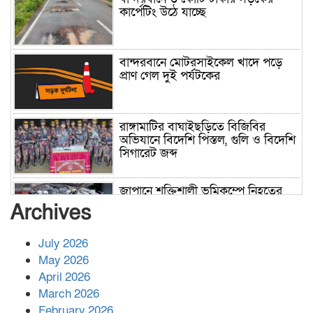
কার্পেটিং উঠে যাচ্ছে
বান্দরবানে মোটরসাইকেল খাদে পড়ে
প্রাণ গেল দুই পর্যটকের
রাঙ্গামাটির বাঘাইছড়িতে বিজিবির
অভিযানে বিদেশি পিস্তল, গুলি ও বিদেশি
সিগারেট জব্দ
জাপানে শক্তিশালী ভূমিকম্পে নিহতের
সংখ্যা বেড়ে ৩৪
Archives
July 2026
রাশিয়ায় ক্যানসারের ভ্যাকসিন রোগীর
May 2026
শরীরে কার্যকরভাবে কাজ করছে, দাবি
April 2026
বিজ্ঞানীর
March 2026
February 2026