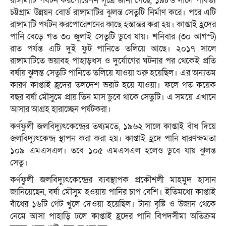
রাঙ্গামাটি পর্যটন করপোরেশন সূত্রে জানা গেছে, ১৯৮৬ সালে পার্বত্য
চট্টগ্রাম উন্নয়ন বোর্ড রাঙ্গামাটির ঝুলন্ত সেতুটি নির্মাণ করে। পরে এটি
রাঙ্গামাটি পর্যটন করপোরেশনের কাছে হস্তান্তর করা হয়। কাপ্তাই হ্রদের
পানি বেড়ে গত ৩০ জুলাই সেতুটি ডুবে যায়। শনিবার (৩০ আগস্ট)
রাত পর্যন্ত এটি দুই ফুট পানিতে তলিয়ে আছে। ২০১৭ সালে
রাঙ্গামাটিতে ভয়াবহ পাহাড়ধস ও দুর্যোগের ঘটনার পর থেকেই প্রতি
বর্ষায় ঝুলন্ত সেতুটি পানিতে তলিয়ে যাওয়া শুরু হয়েছিল। এর অন্যতম
কারণ কাপ্তাই হ্রদের তলদেশ ভরাট হয়ে যাওয়া। ফলে গত কয়েক
বছর বর্ষা মৌসুমে প্রায় তিন মাস ডুবে থাকে সেতুটি। এ সময়ে এখানে
আসার আগ্রহ হারাচ্ছেন পর্যটকরা।
কর্ণফুলী জলবিদ্যুৎকেন্দ্রের তথ্যমতে, ১৯৬২ সালে কাপ্তাই বাঁধ দিয়ে
জলবিদ্যুৎকেন্দ্র স্থাপন করা করা হয়। কাপ্তাই হ্রদে পানি ধারণক্ষমতা
১০৯ এমএসএল। তবে ১০৫ এমএসএল হলেও ডুবে যায় ঝুলন্ত
সেতু।
কর্ণফুলী জলবিদ্যুৎকেন্দ্রের ব্যবস্থাপক প্রকৌশলী মাহমুদ হাসান
জানিয়েছেন, বর্ষা মৌসুম হওয়ায় পানির চাপ বেশি। ইতিমধ্যে কাপ্তাই
বাঁধের ১৬টি গেট খুলে দেওয়া হয়েছিল। টানা বৃষ্টি ও উজান থেকে
নেমে আসা পাহাড়ি ঢলে কাপ্তাই হ্রদের পানি বিপদসীমা অতিক্রম